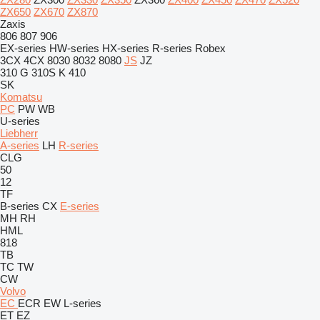
ZX650
ZX670
ZX870
Zaxis
806
807
906
EX-series
HW-series
HX-series
R-series
Robex
3CX
4CX
8030
8032
8080
JS
JZ
310 G
310S K
410
SK
Komatsu
PC
PW
WB
U-series
Liebherr
A-series
LH
R-series
CLG
50
12
TF
B-series
CX
E-series
MH
RH
HML
818
TB
TC
TW
CW
Volvo
EC
ECR
EW
L-series
ET
EZ