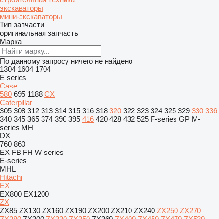
экскаваторы
мини-экскаваторы
Тип запчасти
оригинальная запчасть
Марка
По данному запросу ничего не найдено
1304
1604
1704
E series
Case
580
695
1188
CX
Caterpillar
305
308
312
313
314
315
316
318
320
322
323
324
325
329
330
336
340
345
365
374
390
395
416
420
428
432
525
F-series
GP
M-
series
MH
DX
760
860
EX
FB
FH
W-series
E-series
MHL
Hitachi
EX
EX800
EX1200
ZX
ZX85
ZX130
ZX160
ZX190
ZX200
ZX210
ZX240
ZX250
ZX270
ZX280
ZX300
ZX330
ZX350
ZX360
ZX400
ZX450
ZX470
ZX520