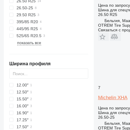
26.50 R25
Цена по запросу
26.50-25
Шина для спецте
26.50 R25
29.50 R25
Бельгия, Ma
395/85 R20
OTREM Tire Supp
445/95 R25
Связаться с пр
525/65 R20.5
показать все
Ширина профиля
12.00″
7
12.50″
Michelin XHA
15.50″
16.00″
Цена по запросу
Шина для спецте
16.90″
26.50-25
17.25″
Бельгия, Ma
17.50″
OTREM Tire Supp