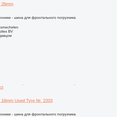
2 26mm
хники - шина для фронтального погрузчика
asmechelen
lies BV
одавцом
03
 16mm Used Tyre Nr. 2203
хники - шина для фронтального погрузчика