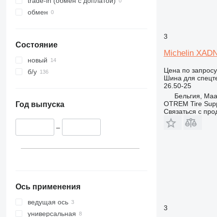
trade-in (обмен с доплатой)
обмен
3
Состояние
Michelin XA
новый
Цена по запросу
б/у
Шина для спецте
26.50-25
Бельгия, Ma
OTREM Tire Supp
Год выпуска
Связаться с пр
–
Ось применения
ведущая ось
3
универсальная