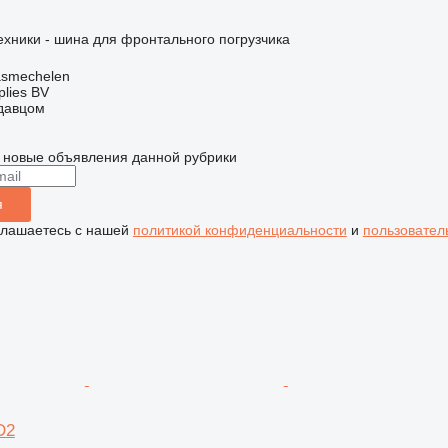
хники - шина для фронтального погрузчика
asmechelen
lies BV
одавцом
 новые объявления данной рубрики
я
глашаетесь с нашей
политикой конфиденциальности
и
пользовател
D2