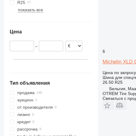
R25
показать все
Цена
–
6
Michelin XLD 
Цена по запросу
Шина для спецте
26.50 R25
Тип объявления
Бельгия, Ma
продажа
OTREM Tire Supp
Связаться с пр
аукцион
от производителя
лизинг
кредит
рассрочка