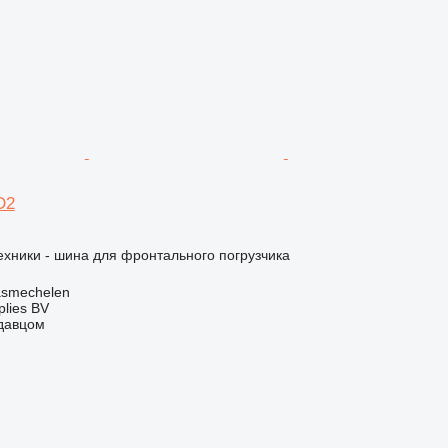
D2
хники - шина для фронтального погрузчика
asmechelen
lies BV
одавцом