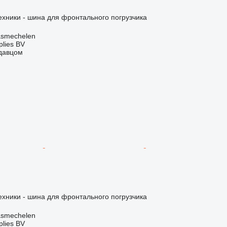
хники - шина для фронтального погрузчика
asmechelen
lies BV
одавцом
хники - шина для фронтального погрузчика
asmechelen
lies BV