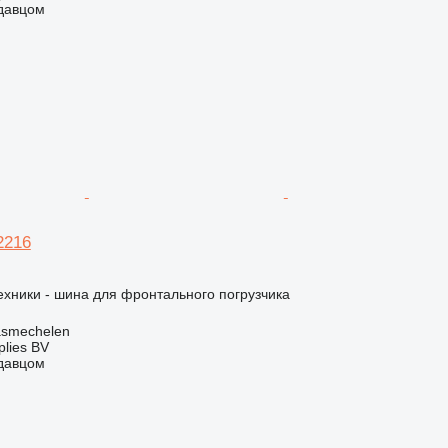
одавцом
2216
хники - шина для фронтального погрузчика
asmechelen
lies BV
одавцом