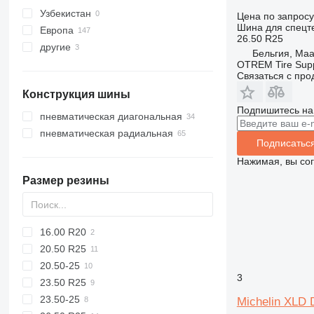
Узбекистан
Цена по запросу
Шина для спецте
Европа
26.50 R25
другие
Бельгия
Бельгия, Ma
Германия
Украина
OTREM Tire Supp
Связаться с пр
Нидерланды
Конструкция шины
Италия
Подпишитесь на
Румыния
пневматическая диагональная
Польша
пневматическая радиальная
Подписатьс
Норвегия
Нажимая, вы со
Франция
Размер резины
показать все
16.00 R20
20.50 R25
20.50-25
3
23.50 R25
23.50-25
Michelin XLD 