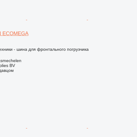
DN ECOMEGA
хники - шина для фронтального погрузчика
asmechelen
lies BV
одавцом