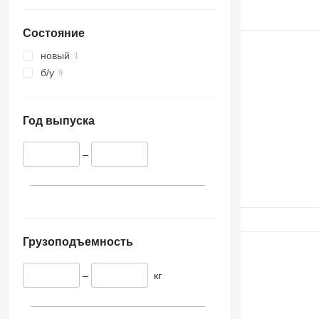
Состояние
новый
б/у
Год выпуска
–
Грузоподъемность
–
кг