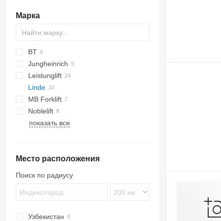
Марка
BT
Jungheinrich
LHM
EP
A-series
CBD
P-series
Leistunglift
CBD
AMX
Linde
EME
MB Forklift
HPT
Noblelift
MT
HPT M15
показать все
EDGE
GS
ECU
MT 15
P
Место расположения
Поиск по радиусу
Узбекистан