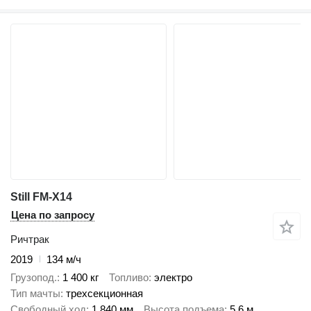
Still FM-X14
Цена по запросу
Ричтрак
2019
134 м/ч
Грузопод.
1 400 кг
Топливо
электро
Тип мачты
трехсекционная
Свободный ход
1 840 мм
Высота подъема
5,6 м