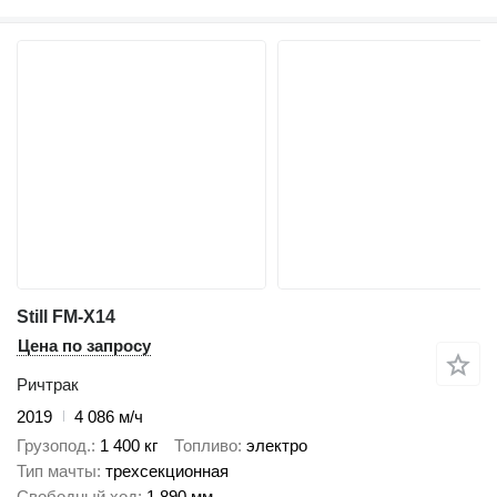
Still FM-X14
Цена по запросу
Ричтрак
2019
4 086 м/ч
Грузопод.
1 400 кг
Топливо
электро
Тип мачты
трехсекционная
Свободный ход
1 890 мм