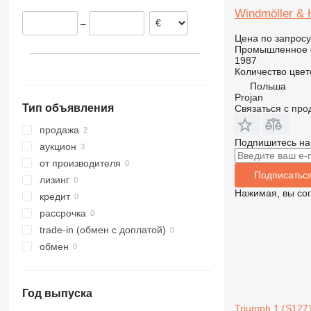
Windmöller & 
–
Цена по запросу
Промышленное о
1987
Количество цвет
Польша
Projan
Тип объявления
Связаться с пр
продажа
Подпишитесь на
аукцион
от производителя
Подписатьс
лизинг
Нажимая, вы со
кредит
рассрочка
trade-in (обмен с доплатой)
обмен
Год выпуска
Triumph 1 (S127