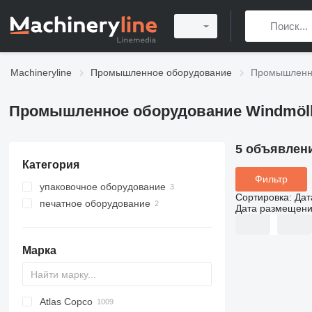
Machineryline
Промышленное оборудование
Промышленно
Промышленное оборудование Windmölle
5 объявлен
Категория
Фильтр
упаковочное оборудование
Сортировка
:
Дат
печатное оборудование
другое упаковочное
Дата размещен
оборудование
флексопечатные машины
Марка
Atlas Copco
PDS
APD
AB
Ensis
VZ
AG3