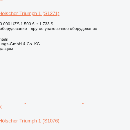
Hölscher Triumph 1 (S1271)
0 000 UZS
1 500 €
≈ 1 733 $
борудование - другое упаковочное оборудование
nteln
rtungs-GmbH & Co. KG
одавцом
6)
Hölscher Triumph 1 (S1076)