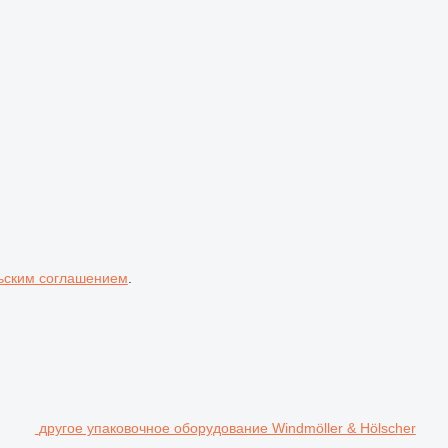
ьским соглашением
.
другое упаковочное оборудование Windmöller & Hölscher