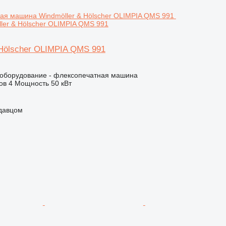
ler & Hölscher OLIMPIA QMS 991
 Hölscher OLIMPIA QMS 991
борудование - флексопечатная машина
ов
4
Мощность
50 кВт
одавцом