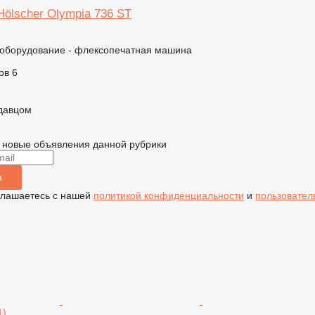
Hölscher Olympia 736 ST
борудование - флексопечатная машина
ов
6
одавцом
 новые объявления данной рубрики
я
глашаетесь с нашей
политикой конфиденциальности
и
пользовател
1)