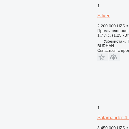
1
Silver
2 200 000 UZS
≈
Промышленное о
1.7 л.с. (1.25 кВт
Узбекистан, 
BURHAN
Связаться с пр
1
Salamander 4 
3 450 000 UZS
≈