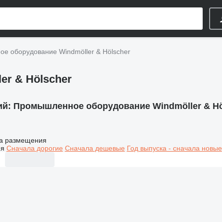
е оборудование Windmöller & Hölscher
r & Hölscher
ий:
Промышленное оборудование Windmöller & Hö
а размещения
ия
Сначала дорогие
Сначала дешевые
Год выпуска - сначала новые