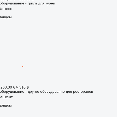
борудование - гриль для курей
Ташкент
одавцом
 268,30 €
≈ 310 $
борудование - другое оборудование для ресторанов
Ташкент
одавцом