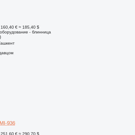
 160,40 €
≈ 185,40 $
борудование - блинница
)
Ташкент
одавцом
MI-936
 251,60 €
≈ 290,70 $