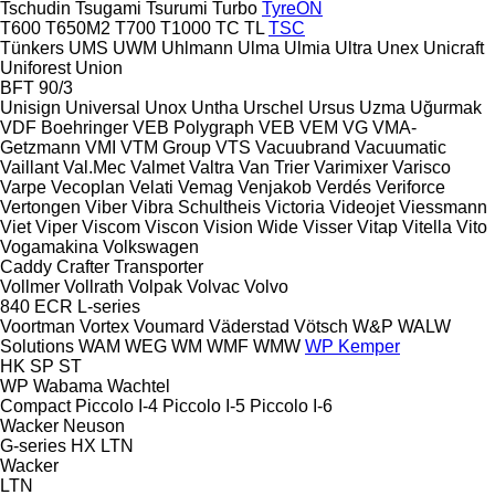
Tschudin
Tsugami
Tsurumi
Turbo
TyreON
T600
T650M2
T700
T1000
TC
TL
TSC
Tünkers
UMS
UWM
Uhlmann
Ulma
Ulmia
Ultra
Unex
Unicraft
Uniforest
Union
BFT 90/3
Unisign
Universal
Unox
Untha
Urschel
Ursus
Uzma
Uğurmak
VDF Boehringer
VEB Polygraph
VEB
VEM
VG
VMA-
Getzmann
VMI
VTM Group
VTS
Vacuubrand
Vacuumatic
Vaillant
Val.Mec
Valmet
Valtra
Van Trier
Varimixer
Varisco
Varpe
Vecoplan
Velati
Vemag
Venjakob
Verdés
Veriforce
Vertongen
Viber
Vibra Schultheis
Victoria
Videojet
Viessmann
Viet
Viper
Viscom
Viscon
Vision Wide
Visser
Vitap
Vitella
Vito
Vogamakina
Volkswagen
Caddy
Crafter
Transporter
Vollmer
Vollrath
Volpak
Volvac
Volvo
840
ECR
L-series
Voortman
Vortex
Voumard
Väderstad
Vötsch
W&P
WALW
Solutions
WAM
WEG
WM
WMF
WMW
WP Kemper
HK
SP
ST
WP
Wabama
Wachtel
Compact
Piccolo I-4
Piccolo I-5
Piccolo I-6
Wacker Neuson
G-series
HX
LTN
Wacker
LTN