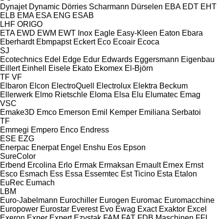
Dynajet
Dynamic
Dörries Scharmann
Dürselen
EBA
EDT
EHT
ELB
EMA
ESA ENG
ESAB
LHF
ORIGO
ETA
EWD
EWM
EWT Inox
Eagle
Easy-Kleen
Eaton
Ebara
Eberhardt
Ebmpapst
Eckert
Eco
Ecoair
Ecoca
SJ
Ecotechnics
Edel
Edge
Edur
Edwards
Eggersmann
Eigenbau
Eillert
Einhell
Eisele
Ekato
Ekomex
El-Björn
TF
VF
Elbaron
Elcon
ElectroQuell
Electrolux
Elektra Beckum
Ellerwerk
Elmo Rietschle
Eloma
Elsa
Elu
Elumatec
Emag
VSC
Emake3D
Emco
Emerson
Emil Kemper
Emiliana Serbatoi
TF
Emmegi
Empero
Enco
Endress
ESE
EZG
Enerpac
Enerpat
Engel
Enshu
Eos
Epson
SureColor
Erbend
Ercolina
Erlo
Ermak
Ermaksan
Ernault
Ernex
Ernst
Esco
Esmach
Ess
Essa
Essemtec
Est Ticino
Esta
Etalon
EuRec
Eumach
LBM
Euro-Jabelmann
Eurochiller
Eurogen
Euromac
Euromacchine
Europower
Eurostar
Everest
Evo
Ewag
Exact
Exaktor
Excel
Exeron
Exner
Expert
Ezystak
FAM
FAT
FDB Maschinen
FFI