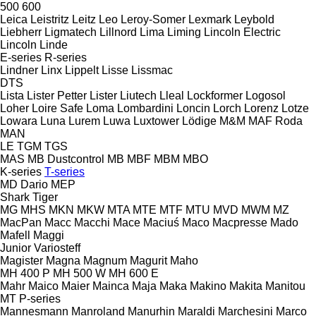
500
600
Leica
Leistritz
Leitz
Leo
Leroy-Somer
Lexmark
Leybold
Liebherr
Ligmatech
Lillnord
Lima
Liming
Lincoln Electric
Lincoln
Linde
E-series
R-series
Lindner
Linx
Lippelt
Lisse
Lissmac
DTS
Lista
Lister Petter
Lister
Liutech
Lleal
Lockformer
Logosol
Loher
Loire Safe
Loma
Lombardini
Loncin
Lorch
Lorenz
Lotze
Lowara
Luna
Lurem
Luwa
Luxtower
Lödige
M&M
MAF Roda
MAN
LE
TGM
TGS
MAS
MB Dustcontrol
MB
MBF
MBM
MBO
K-series
T-series
MD Dario
MEP
Shark
Tiger
MG
MHS
MKN
MKW
MTA
MTE
MTF
MTU
MVD
MWM
MZ
MacPan
Macc
Macchi
Mace
Maciuś
Maco
Macpresse
Mado
Mafell
Maggi
Junior
Variosteff
Magister
Magna
Magnum
Magurit
Maho
MH 400 P
MH 500 W
MH 600 E
Mahr
Maico
Maier
Mainca
Maja
Maka
Makino
Makita
Manitou
MT
P-series
Mannesmann
Manroland
Manurhin
Maraldi
Marchesini
Marco