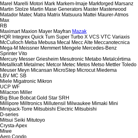
Marel
Marelli Motori
Mark
Markem-Imaje
Markforged
Marsanz
Martin Stolze
Martin
Mase Generators
Master
Masterwood
Matador
Matec
Matra
Matrix
Matsuura
Mattei
Maurer-Atmos
Max
RB
Maximart
Maxion
Mayer
Mayfran
Mazak
HQR
Integrex
Quick Turn
Super Turbo X
VCS
VTC
Variaxis
McCulloch
Meba
Mebusa
Mecal
Mecc Alte
Meccanotecnica
Mega-M
Meissner
Memmert
Mengele
Mercedes-Benz
Sprinter
Vito
Mercury
Messer Griesheim
Mesutronic
Metabo
Metalcértima
Metallkraft
Metalmec
Metcor
Metec
Metos
Metso
Mettler Toledo
Meuser
Meyn
Micansan
MicroStep
Microcut
Miedema
LBV
MC
SB
Miele
Migatronic
Mikron
UCP
WF
Milacron
Miller
Big Blue
Bobcat
Gold Star
SRH
Millipore
Milltronics
Millutensil
Milwaukee
Mimaki
Mini
Minipack-Torre
Mitsubishi Electric
Mitsubishi
D-series
Mitsui Seiki
Mitutoyo
Crysta-Apex
Miwe
Aero
Condo