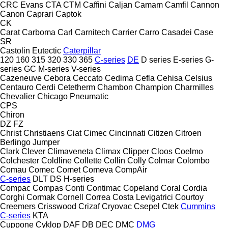
CRC Evans
CTA
CTM
Caffini
Caljan
Camam
Camfil
Cannon
Canon
Caprari
Captok
CK
Carat
Carboma
Carl
Carnitech
Carrier
Carro
Casadei
Case
SR
Castolin Eutectic
Caterpillar
120
160
315
320
330
365
C-series
DE
D series
E-series
G-
series
GC
M-series
V-series
Cazeneuve
Cebora
Ceccato
Cedima
Cefla
Cehisa
Celsius
Centauro
Cerdi
Cetetherm
Chambon
Champion
Charmilles
Chevalier
Chicago Pneumatic
CPS
Chiron
DZ
FZ
Christ
Christiaens
Ciat
Cimec
Cincinnati
Citizen
Citroen
Berlingo
Jumper
Clark
Clever
Climaveneta
Climax
Clipper
Cloos
Coelmo
Colchester
Coldline
Collette
Collin
Colly
Colmar
Colombo
Comau
Comec
Comet
Comeva
CompAir
C-series
DLT
DS
H-series
Compac
Compas
Conti
Contimac
Copeland
Coral
Cordia
Corghi
Cormak
Cornell
Correa
Costa Levigatrici
Courtoy
Creemers
Crisswood
Crizaf
Cryovac
Csepel
Ctek
Cummins
C-series
KTA
Cuppone
Cyklop
DAF
DB
DEC
DMC
DMG