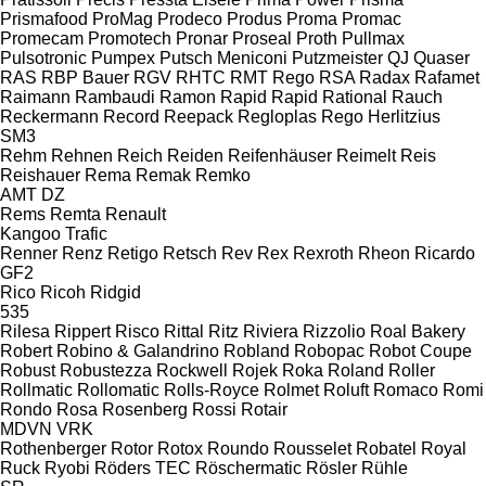
Prismafood
ProMag
Prodeco
Produs
Proma
Promac
Promecam
Promotech
Pronar
Proseal
Proth
Pullmax
Pulsotronic
Pumpex
Putsch Meniconi
Putzmeister
QJ
Quaser
RAS
RBP Bauer
RGV
RHTC
RMT Rego
RSA
Radax
Rafamet
Raimann
Rambaudi
Ramon
Rapid
Rapid
Rational
Rauch
Reckermann
Record
Reepack
Regloplas
Rego Herlitzius
SM3
Rehm
Rehnen
Reich
Reiden
Reifenhäuser
Reimelt
Reis
Reishauer
Rema
Remak
Remko
AMT
DZ
Rems
Remta
Renault
Kangoo
Trafic
Renner
Renz
Retigo
Retsch
Rev
Rex
Rexroth
Rheon
Ricardo
GF2
Rico
Ricoh
Ridgid
535
Rilesa
Rippert
Risco
Rittal
Ritz
Riviera
Rizzolio
Roal Bakery
Robert
Robino & Galandrino
Robland
Robopac
Robot Coupe
Robust
Robustezza
Rockwell
Rojek
Roka
Roland
Roller
Rollmatic
Rollomatic
Rolls-Royce
Rolmet
Roluft
Romaco
Romi
Rondo
Rosa
Rosenberg
Rossi
Rotair
MDVN
VRK
Rothenberger
Rotor
Rotox
Roundo
Rousselet Robatel
Royal
Ruck
Ryobi
Röders TEC
Röschermatic
Rösler
Rühle