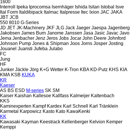
1600
Interroll
Ipeka
Iprocomsa
Isernhäger
Ishida
Isitan
Istobal
Isve
Ital Form
Italdibipack
Italmac
Italpresse
Itec
Ixion
JAC
JAKA
JBT
JCB
550
8010
G-Series
JD
JET
JK-Machinery
JKF
JLG
Jack
Jaeger
Jaespa
Jagenberg
Jakobsen
James Burn
Janome
Janssen
Jasa
Jasic
Javac
Javo
Jema
Jenbacher
Jenz
Jeros
Jobs
Jocar
John Deere
Johnford
Johnson Pump
Jones & Shipman
Joos
Jorns
Josper
Josting
Jouanel
Juaristi
Jufeba
Julabo
FC
Jung
HF
Junker
Jäckle
Jörg
K+G Wetter
K-Tron
KBA
KD-Putz
KHS
KIA
KMA
KSB
KUKA
KR
Kaeser
AS
BS
ESD
M-series
SK
SM
Kaiser
Kaishan
Kallesoe
Kallfass
Kalmeijer
Kaltenbach
KKS
Kaminexperten
Kampf
Kardex
Karl Schnell
Karl Tränklein
Karmetal
Karpowicz
Kasto
Kato
KawaKenki
KK
Kawasaki
Kayman
Keestrack
Kellenberger
Kelvion
Kemper
Kemppi