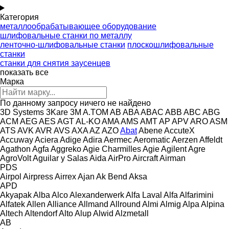
Категория
металлообрабатывающее оборудование
шлифовальные станки по металлу
ленточно-шлифовальные станки
плоскошлифовальные
станки
станки для снятия заусенцев
показать все
Марка
По данному запросу ничего не найдено
3D Systems
3Kare
3M
A.TOM
AB
ABA
ABAC
ABB
ABC
ABG
ACM
AEG
AES
AGT
AL-KO
AMA
AMS
AMT
AP
APV
ARO
ASM
ATS
AVK
AVR
AVS
AXA
AZ
AZO
Abat
Abene
AccuteX
Accuway
Aciera
Adige
Adira
Aermec
Aeromatic
Aerzen
Affeldt
Agathon
Agfa
Aggreko
Agie Charmilles
Agie
Agilent
Agre
AgroVolt
Aguilar y Salas
Aida
AirPro
Aircraft
Airman
PDS
Airpol
Airpress
Airrex
Ajan
Ak Bend
Aksa
APD
Akyapak
Alba
Alco
Alexanderwerk
Alfa Laval
Alfa
Alfarimini
Alfatek
Allen
Alliance
Allmand
Allround
Almi
Almig
Alpa
Alpina
Altech
Altendorf
Alto
Alup
Alwid
Alzmetall
AB