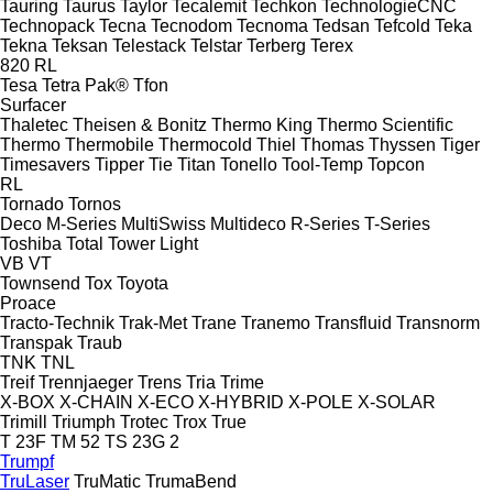
Tauring
Taurus
Taylor
Tecalemit
Techkon
TechnologieCNC
Technopack
Tecna
Tecnodom
Tecnoma
Tedsan
Tefcold
Teka
Tekna
Teksan
Telestack
Telstar
Terberg
Terex
820
RL
Tesa
Tetra Pak®
Tfon
Surfacer
Thaletec
Theisen & Bonitz
Thermo King
Thermo Scientific
Thermo
Thermobile
Thermocold
Thiel
Thomas
Thyssen
Tiger
Timesavers
Tipper Tie
Titan
Tonello
Tool-Temp
Topcon
RL
Tornado
Tornos
Deco
M-Series
MultiSwiss
Multideco
R-Series
T-Series
Toshiba
Total
Tower Light
VB
VT
Townsend
Tox
Toyota
Proace
Tracto-Technik
Trak-Met
Trane
Tranemo
Transfluid
Transnorm
Transpak
Traub
TNK
TNL
Treif
Trennjaeger
Trens
Tria
Trime
X-BOX
X-CHAIN
X-ECO
X-HYBRID
X-POLE
X-SOLAR
Trimill
Triumph
Trotec
Trox
True
T 23F
TM 52
TS 23G 2
Trumpf
TruLaser
TruMatic
TrumaBend