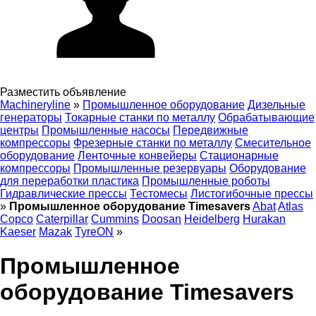
Разместить объявление
Machineryline
»
Промышленное оборудование
Дизельные
генераторы
Токарные станки по металлу
Обрабатывающие
центры
Промышленные насосы
Передвижные
компрессоры
Фрезерные станки по металлу
Смесительное
оборудование
Ленточные конвейеры
Стационарные
компрессоры
Промышленные резервуары
Оборудование
для переработки пластика
Промышленные роботы
Гидравлические прессы
Тестомесы
Листогибочные прессы
»
Промышленное оборудование Timesavers
Abat
Atlas
Copco
Caterpillar
Cummins
Doosan
Heidelberg
Hurakan
Kaeser
Mazak
TyreON
»
Промышленное
оборудование Timesavers