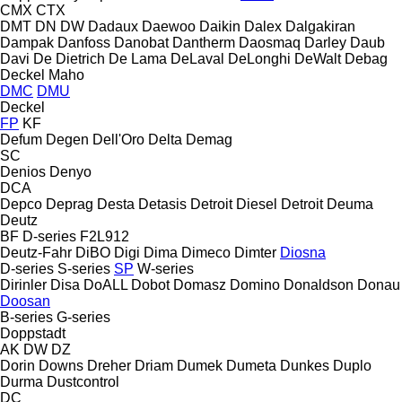
CMX
CTX
DMT
DN
DW
Dadaux
Daewoo
Daikin
Dalex
Dalgakiran
Dampak
Danfoss
Danobat
Dantherm
Daosmaq
Darley
Daub
Davi
De Dietrich
De Lama
DeLaval
DeLonghi
DeWalt
Debag
Deckel Maho
DMC
DMU
Deckel
FP
KF
Defum
Degen
Dell'Oro
Delta
Demag
SC
Denios
Denyo
DCA
Depco
Deprag
Desta
Detasis
Detroit Diesel
Detroit
Deuma
Deutz
BF
D-series
F2L912
Deutz-Fahr
DiBO
Digi
Dima
Dimeco
Dimter
Diosna
D-series
S-series
SP
W-series
Dirinler
Disa
DoALL
Dobot
Domasz
Domino
Donaldson
Donau
Doosan
B-series
G-series
Doppstadt
AK
DW
DZ
Dorin
Downs
Dreher
Driam
Dumek
Dumeta
Dunkes
Duplo
Durma
Dustcontrol
DC