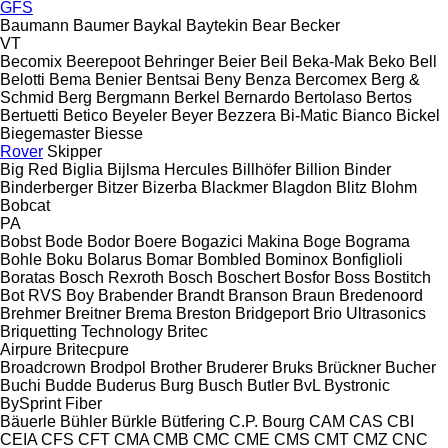
GFS
Baumann
Baumer
Baykal
Baytekin
Bear
Becker
VT
Becomix
Beerepoot
Behringer
Beier
Beil
Beka-Mak
Beko
Bell
Belotti
Bema
Benier
Bentsai
Beny
Benza
Bercomex
Berg &
Schmid
Berg
Bergmann
Berkel
Bernardo
Bertolaso
Bertos
Bertuetti
Betico
Beyeler
Beyer
Bezzera
Bi-Matic
Bianco
Bickel
Biegemaster
Biesse
Rover
Skipper
Big Red
Biglia
Bijlsma Hercules
Billhöfer
Billion
Binder
Binderberger
Bitzer
Bizerba
Blackmer
Blagdon
Blitz
Blohm
Bobcat
PA
Bobst
Bode
Bodor
Boere
Bogazici Makina
Boge
Bograma
Bohle
Boku
Bolarus
Bomar
Bombled
Bominox
Bonfiglioli
Boratas
Bosch Rexroth
Bosch
Boschert
Bosfor
Boss
Bostitch
Bot RVS
Boy
Brabender
Brandt
Branson
Braun
Bredenoord
Brehmer
Breitner
Brema
Breston
Bridgeport
Brio Ultrasonics
Briquetting Technology
Britec
Airpure
Britecpure
Broadcrown
Brodpol
Brother
Bruderer
Bruks
Brückner
Bucher
Buchi
Budde
Buderus
Burg
Busch
Butler
BvL
Bystronic
BySprint Fiber
Bäuerle
Bühler
Bürkle
Bütfering
C.P. Bourg
CAM
CAS
CBI
CEIA
CFS
CFT
CMA
CMB
CMC
CME
CMS
CMT
CMZ
CNC