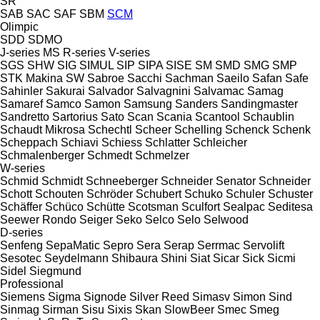
SR
SAB
SAC
SAF
SBM
SCM
Olimpic
SDD
SDMO
J-series
MS
R-series
V-series
SGS
SHW
SIG
SIMUL
SIP
SIPA
SISE
SM
SMD
SMG
SMP
STK Makina
SW
Sabroe
Sacchi
Sachman
Saeilo
Safan
Safe
Sahinler
Sakurai
Salvador
Salvagnini
Salvamac
Samag
Samaref
Samco
Samon
Samsung
Sanders
Sandingmaster
Sandretto
Sartorius
Sato
Scan
Scania
Scantool
Schaublin
Schaudt Mikrosa
Schechtl
Scheer
Schelling
Schenck
Schenk
Scheppach
Schiavi
Schiess
Schlatter
Schleicher
Schmalenberger
Schmedt
Schmelzer
W-series
Schmid
Schmidt
Schneeberger
Schneider Senator
Schneider
Schott
Schouten
Schröder
Schubert
Schuko
Schuler
Schuster
Schäffer
Schüco
Schütte
Scotsman
Sculfort
Sealpac
Seditesa
Seewer Rondo
Seiger
Seko
Selco
Selo
Selwood
D-series
Senfeng
SepaMatic
Sepro
Sera
Serap
Serrmac
Servolift
Sesotec
Seydelmann
Shibaura
Shini
Siat
Sicar
Sick
Sicmi
Sidel
Siegmund
Professional
Siemens
Sigma
Signode
Silver Reed
Simasv
Simon
Sind
Sinmag
Sirman
Sisu
Sixis
Skan
SlowBeer
Smec
Smeg