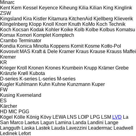
Minarc
Kent
Kern
Kessel
Keyence
Kiheung
Kilia
Kilian
King
Kinglink
ZSW
Kingsland
Kira
Kistler
Kitamura
KitchenAid
Kjellberg
Klieverik
Klingelnberg
Klopp
Knoll
Knorr
Knuth
KoMo
Koch Technik
Koch
Kocsan
Kodak
Kohler
Koike
Kolb
Kolbe
Kolbus
Komatsu
Komax
Komori
Komplet
Komptech
Crambo
Terminator
Kondia
Konica Minolta
Koppens
Kornit
Kosme
Kotło-Pol
Kovosvit MAS
Kraft & Dele
Kramer
Kraus
Krause
Krauss Maffei
Kremer
KR
Krieger
Kroll
Kronen
Krones
Krumbein
Krupp
Krämer Grebe
Kränzle
Krøll
Kubota
D-series
K-series
L-series
M-series
Kugler
Kuhlmann
Kuhn
Kuhne
Kunzmann
Kuper
FW
Kusing
Kverneland
ES
Kärcher
HD
MIC
PGG
Kögel
Kölle
König
Kövy
LEWA
LNS
LOIP
LPG
LSM
LVD
La
San Marco
Laetus
Lagun
Lamina
Landa
Landini
Lange
Langguth
Laska
Lastek
Lauda
Lavezzini
Leadermac
Leadwell
Ledinek
Lefort