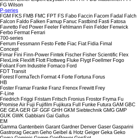
FG Wilson
P-series
FGM
FKS
FMB
FMC
FPT
FS
Fabo
Faccin
Facom
Fadal
Falch
Falcon
Faldo
Falken
Famup
Fanuc
Fastbind
Fasti
Fatosa
Favretto
Fed Power
Feeler
Fehlmann
Fein
Felder
Fenwick
Ferbo
Fermat
Ferrari
700-series
Ferrum
Fessmann
Festo
Fette
Fiac
Fiat
Fidia
Fimal
Concept
Fimar
Fini
Finn-Power
Fintek
Fischer
Fisher Scientific
Flex
FlexLink
Flexlift
Flott
Flottweg
Fluke
Flygt
Foellmer
Fogo
Foliant
Fom Industrie
Fomaco
Ford
FDT
Transit
Forest
FormaTech
Format 4
Forte
Fortuna
Forus
HB
Foster
Framar
Franke
Franz
Frenox
Frewitt
Frey
F-Line
Friedrich
Friggi
Fristam
Fritsch
Fronius
Frostor
Fryma
Fu
Promise Air
Fuji
Fujifilm
Fujikura
Full
Funke
Futura
GAM
GBC
GE
GEA
GER
GF
GGF
GHH
GKM Siebtechnik
GMG
GMP
GUK
GWK
Gabbiani
Gai
Gallus
EM
Gamma
Gantenbein
Garant
Gardner Denver
Gaser
Gasparini
Gastrorag
Gecam
Geho
Geibel & Hotz
Geiger
Geka
Geko
Gema
Geminis
Gemm
GenPower
GenSet