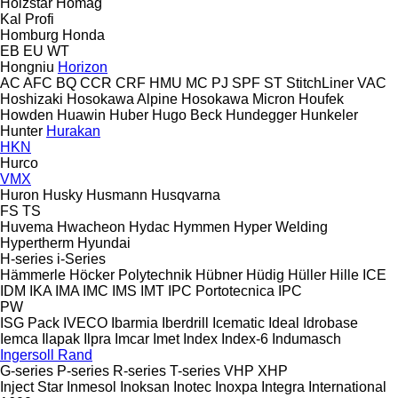
Holzstar
Homag
Kal
Profi
Homburg
Honda
EB
EU
WT
Hongniu
Horizon
AC
AFC
BQ
CCR
CRF
HMU
MC
PJ
SPF
ST
StitchLiner
VAC
Hoshizaki
Hosokawa Alpine
Hosokawa Micron
Houfek
Howden
Huawin
Huber
Hugo Beck
Hundegger
Hunkeler
Hunter
Hurakan
HKN
Hurco
VMX
Huron
Husky
Husmann
Husqvarna
FS
TS
Huvema
Hwacheon
Hydac
Hymmen
Hyper Welding
Hypertherm
Hyundai
H-series
i-Series
Hämmerle
Höcker Polytechnik
Hübner
Hüdig
Hüller Hille
ICE
IDM
IKA
IMA
IMC
IMS
IMT
IPC Portotecnica
IPC
PW
ISG Pack
IVECO
Ibarmia
Iberdrill
Icematic
Ideal
Idrobase
Iemca
Ilapak
Ilpra
Imcar
Imet
Index
Index-6
Indumasch
Ingersoll Rand
G-series
P-series
R-series
T-series
VHP
XHP
Inject Star
Inmesol
Inoksan
Inotec
Inoxpa
Integra
International