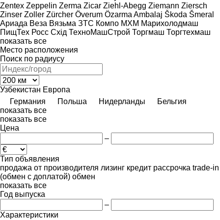
Zentex
Zeppelin
Zerma
Zicar
Ziehl-Abegg
Ziemann
Ziersch
Zinser
Zoller
Zürcher
Överum
Özarma Ambalaj
Škoda
Šmeral
Ариада
Веза
Вязьма
ЗТС
Компо
МХМ
Марихолодмаш
ПищТех
Росс
Схід
ТехноМашСтрой
Торгмаш
Торгтехмаш
показать все
Место расположения
Поиск по радиусу
Узбекистан
Европа
Германия
Польша
Нидерланды
Бельгия
показать все
показать все
Цена
–
Тип объявления
продажа
от производителя
лизинг
кредит
рассрочка
trade-in
(обмен с доплатой)
обмен
показать все
Год выпуска
–
Характеристики