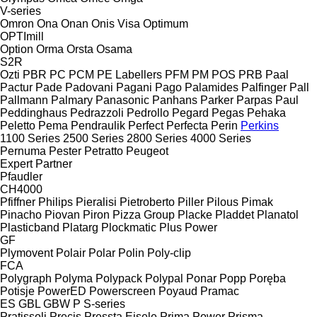
V-series
Omron
Ona
Onan
Onis Visa
Optimum
OPTImill
Option
Orma
Orsta
Osama
S2R
Ozti
PBR
PC
PCM
PE Labellers
PFM
PM
POS
PRB
Paal
Pactur
Pade
Padovani
Pagani
Pago
Palamides
Palfinger
Pall
Pallmann
Palmary
Panasonic
Panhans
Parker
Parpas
Paul
Peddinghaus
Pedrazzoli
Pedrollo
Pegard
Pegas
Pehaka
Peletto
Pema
Pendraulik
Perfect
Perfecta
Perin
Perkins
1100 Series
2500 Series
2800 Series
4000 Series
Pernuma
Pester
Petratto
Peugeot
Expert
Partner
Pfaudler
CH4000
Pfiffner
Philips
Pieralisi
Pietroberto
Piller
Pilous
Pimak
Pinacho
Piovan
Piron
Pizza Group
Placke
Pladdet
Planatol
Plasticband
Platarg
Plockmatic
Plus Power
GF
Plymovent
Polair
Polar
Polin
Poly-clip
FCA
Polygraph
Polyma
Polypack
Polypal
Ponar
Popp
Poręba
Potisje
PowerED
Powerscreen
Poyaud
Pramac
ES
GBL
GBW
P
S-series
Pratissoli
Precis
Pressta Eisele
Prima Power
Prisma