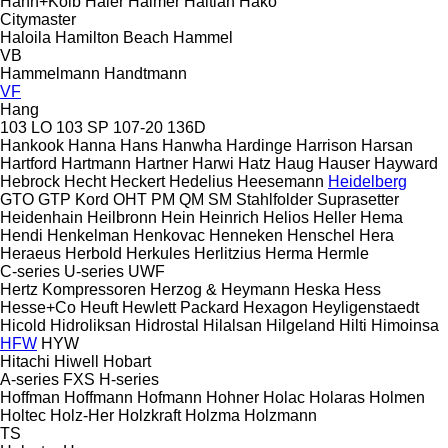
Hahn+Kolb
Haier
Haimer
Haitian
Hako
Citymaster
Haloila
Hamilton Beach
Hammel
VB
Hammelmann
Handtmann
VF
Hang
103 LO
103 SP
107-20
136D
Hankook
Hanna
Hans
Hanwha
Hardinge
Harrison
Harsan
Hartford
Hartmann
Hartner
Harwi
Hatz
Haug
Hauser
Hayward
Hebrock
Hecht
Heckert
Hedelius
Heesemann
Heidelberg
GTO
GTP
Kord
OHT
PM
QM
SM
Stahlfolder
Suprasetter
Heidenhain
Heilbronn
Hein
Heinrich
Helios
Heller
Hema
Hendi
Henkelman
Henkovac
Henneken
Henschel
Hera
Heraeus
Herbold
Herkules
Herlitzius
Herma
Hermle
C-series
U-series
UWF
Hertz Kompressoren
Herzog & Heymann
Heska
Hess
Hesse+Co
Heuft
Hewlett Packard
Hexagon
Heyligenstaedt
Hicold
Hidroliksan
Hidrostal
Hilalsan
Hilgeland
Hilti
Himoinsa
HFW
HYW
Hitachi
Hiwell
Hobart
A-series
FXS
H-series
Hoffman
Hoffmann
Hofmann
Hohner
Holac
Holaras
Holmen
Holtec
Holz-Her
Holzkraft
Holzma
Holzmann
TS