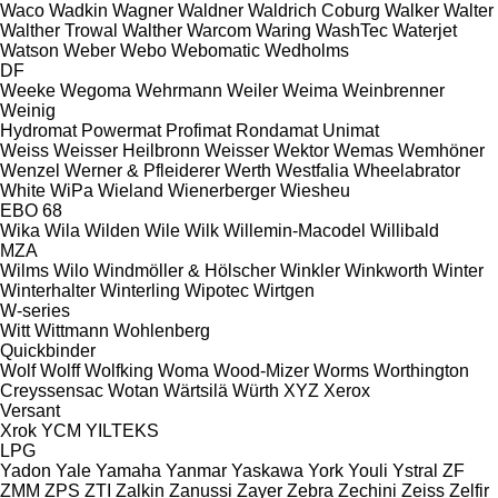
Waco
Wadkin
Wagner
Waldner
Waldrich Coburg
Walker
Walter
Walther Trowal
Walther
Warcom
Waring
WashTec
Waterjet
Watson
Weber
Webo
Webomatic
Wedholms
DF
Weeke
Wegoma
Wehrmann
Weiler
Weima
Weinbrenner
Weinig
Hydromat
Powermat
Profimat
Rondamat
Unimat
Weiss
Weisser Heilbronn
Weisser
Wektor
Wemas
Wemhöner
Wenzel
Werner & Pfleiderer
Werth
Westfalia
Wheelabrator
White
WiPa
Wieland
Wienerberger
Wiesheu
EBO 68
Wika
Wila
Wilden
Wile
Wilk
Willemin-Macodel
Willibald
MZA
Wilms
Wilo
Windmöller & Hölscher
Winkler
Winkworth
Winter
Winterhalter
Winterling
Wipotec
Wirtgen
W-series
Witt
Wittmann
Wohlenberg
Quickbinder
Wolf
Wolff
Wolfking
Woma
Wood-Mizer
Worms
Worthington
Creyssensac
Wotan
Wärtsilä
Würth
XYZ
Xerox
Versant
Xrok
YCM
YILTEKS
LPG
Yadon
Yale
Yamaha
Yanmar
Yaskawa
York
Youli
Ystral
ZF
ZMM
ZPS
ZTI
Zalkin
Zanussi
Zayer
Zebra
Zechini
Zeiss
Zelfir