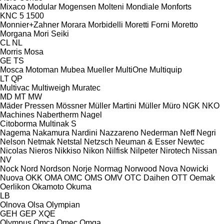
Mixaco
Modular
Mogensen
Molteni
Mondiale
Monforts
KNC 5 1500
Monnier+Zahner
Morara
Morbidelli
Moretti Forni
Moretto
Morgana
Mori Seiki
CL
NL
Morris
Mosa
GE
TS
Mosca
Motoman
Mubea
Mueller
MultiOne
Multiquip
LT
QP
Multivac
Multiweigh
Muratec
MD
MT
MW
Mäder Pressen
Mössner
Müller Martini
Müller
Müro
NGK
NKO
Machines
Nabertherm
Nagel
Citoborma
Multinak S
Nagema
Nakamura
Nardini
Nazzareno
Nederman
Neff
Negri
Nelson
Netmak
Netstal
Netzsch
Neuman & Esser
Newtec
Nicolas
Nieros
Nikkiso
Nikon
Nilfisk
Nilpeter
Nirotech
Nissan
NV
Nock
Nord
Nordson
Norje
Normag
Norwood
Nova
Nowicki
Nuova
OKK
OMA
OMC
OMS
OMV
OTC Daihen
OTT
Oemak
Oerlikon
Okamoto
Okuma
LB
Olnova
Olsa
Olympian
GEH
GEP
XQE
Olympus
Omca
Omec
Omga