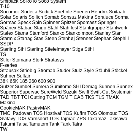
Smipack
SoRoTo
Soco System
T-10
Socomec
Sodeca
Sodick
Soehnle
Soenen Hendrik
Soitaab
Solar
Solaris
Sollich
Somab
Sonsuz Makina
Soraluce
Sorma
Sormac
Speck
Spin
Spinner
Spitzer
Spomasz
Springer
Spänex
Stabau
Stago
Stahl
Stahlfest
Stahlgruppe
Stahlwerk
Stalex
Stama
Stamford
Stanko
Stankoimport
Stanley
Star
Starmix
Starrag
Stas
Steen
Stenhøj
Stenner
Stephan
Stephill
SSDP
Sterling Sihi
Sterling
Stiefelmayer
Stiga
Stihl
TS
Stiler
Stomana
Stork
Stratasys
F-series
Strausak
Striebig
Stromab
Studer
Stulz
Style
Stäubli
Stöckel
Suhner
Sullair
38K
65K
185
260
600
900
Sulzer
Sumbel
Sumera
Sumitomo SHI Demag
Sunnen
Sunnex
Superior
Supervac
SureWeld
Suzuki
Swift
Swift-Cut
Systemair
TAD
TBT
TCI Cutting
TCM
TGM
TICAB
TKS
TLS
TMAK
Makina
CookieMAK
PastryMAK
TMCI Padovan
TOS Hostivař
TOS Kuřim
TOS Olomouc
TOS
Svitavy
TOS Varnsdorf
TOS
Tajmac-ZPS
Takamaz
Takisawa
Takumi
Talsa
Tamutom
Tank
Tank
Tatra
TW