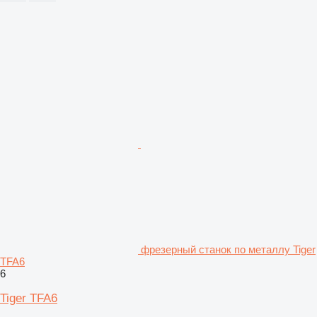
фрезерный станок по металлу Tiger
TFA6
6
Tiger TFA6