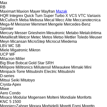
Max
RB
Maximart
Maxion
Mayer
Mayfran
Mazak
HQR
Integrex
Quick Turn
Super Turbo X
VCS
VTC
Variaxis
McCulloch
Meba
Mebusa
Mecal
Mecc Alte
Meccanotecnica
Mega-M
Meissner
Memmert
Mengele
Mercedes-Benz
Sprinter
Mercury
Messer Griesheim
Mesutronic
Metabo
Metalcértima
Metallkraft
Metcor
Metec
Metos
Metso
Mettler Toledo
Meuser
Meyn
Micansan
MicroStep
Microcut
Miedema
LBV
MC
SB
Miele
Migatronic
Mikron
UCP
WF
Milacron
Miller
Big Blue
Bobcat
Gold Star
SRH
Millipore
Milltronics
Millutensil
Milwaukee
Mimaki
Mini
Minipack-Torre
Mitsubishi Electric
Mitsubishi
D-series
Mitsui Seiki
Mitutoyo
Crysta-Apex
Miwe
Aero
Condo
Mixaco
Modular
Mogensen
Molteni
Mondiale
Monforts
KNC 5 1500
Monnier+Zahner
Morara
Morbidelli
Moretti Forni
Moretto