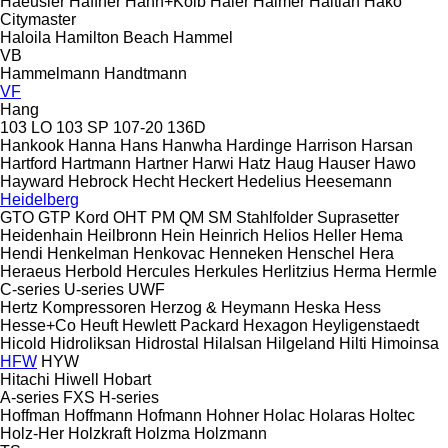
Haeusler
Haffner
Hahn+Kolb
Haier
Haimer
Haitian
Hako
Citymaster
Haloila
Hamilton Beach
Hammel
VB
Hammelmann
Handtmann
VF
Hang
103 LO
103 SP
107-20
136D
Hankook
Hanna
Hans
Hanwha
Hardinge
Harrison
Harsan
Hartford
Hartmann
Hartner
Harwi
Hatz
Haug
Hauser
Hawo
Hayward
Hebrock
Hecht
Heckert
Hedelius
Heesemann
Heidelberg
GTO
GTP
Kord
OHT
PM
QM
SM
Stahlfolder
Suprasetter
Heidenhain
Heilbronn
Hein
Heinrich
Helios
Heller
Hema
Hendi
Henkelman
Henkovac
Henneken
Henschel
Hera
Heraeus
Herbold
Hercules
Herkules
Herlitzius
Herma
Hermle
C-series
U-series
UWF
Hertz Kompressoren
Herzog & Heymann
Heska
Hess
Hesse+Co
Heuft
Hewlett Packard
Hexagon
Heyligenstaedt
Hicold
Hidroliksan
Hidrostal
Hilalsan
Hilgeland
Hilti
Himoinsa
HFW
HYW
Hitachi
Hiwell
Hobart
A-series
FXS
H-series
Hoffman
Hoffmann
Hofmann
Hohner
Holac
Holaras
Holtec
Holz-Her
Holzkraft
Holzma
Holzmann