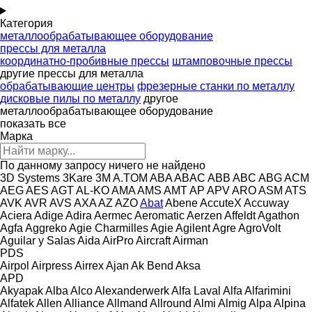
Категория
металлообрабатывающее оборудование
прессы для металла
координатно-пробивные прессы
штамповочные прессы
другие прессы для металла
обрабатывающие центры
фрезерные станки по металлу
дисковые пилы по металлу
другое
металлообрабатывающее оборудование
показать все
Марка
По данному запросу ничего не найдено
3D Systems
3Kare
3M
A.TOM
ABA
ABAC
ABB
ABC
ABG
ACM
AEG
AES
AGT
AL-KO
AMA
AMS
AMT
AP
APV
ARO
ASM
ATS
AVK
AVR
AVS
AXA
AZ
AZO
Abat
Abene
AccuteX
Accuway
Aciera
Adige
Adira
Aermec
Aeromatic
Aerzen
Affeldt
Agathon
Agfa
Aggreko
Agie Charmilles
Agie
Agilent
Agre
AgroVolt
Aguilar y Salas
Aida
AirPro
Aircraft
Airman
PDS
Airpol
Airpress
Airrex
Ajan
Ak Bend
Aksa
APD
Akyapak
Alba
Alco
Alexanderwerk
Alfa Laval
Alfa
Alfarimini
Alfatek
Allen
Alliance
Allmand
Allround
Almi
Almig
Alpa
Alpina