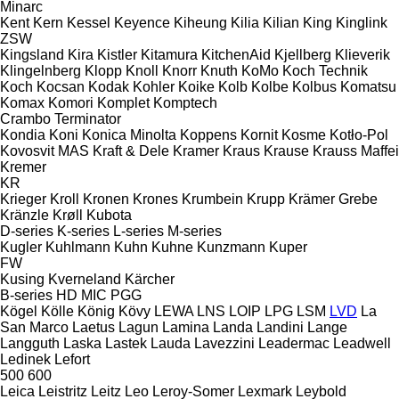
Minarc
Kent
Kern
Kessel
Keyence
Kiheung
Kilia
Kilian
King
Kinglink
ZSW
Kingsland
Kira
Kistler
Kitamura
KitchenAid
Kjellberg
Klieverik
Klingelnberg
Klopp
Knoll
Knorr
Knuth
KoMo
Koch Technik
Koch
Kocsan
Kodak
Kohler
Koike
Kolb
Kolbe
Kolbus
Komatsu
Komax
Komori
Komplet
Komptech
Crambo
Terminator
Kondia
Koni
Konica Minolta
Koppens
Kornit
Kosme
Kotło-Pol
Kovosvit MAS
Kraft & Dele
Kramer
Kraus
Krause
Krauss Maffei
Kremer
KR
Krieger
Kroll
Kronen
Krones
Krumbein
Krupp
Krämer Grebe
Kränzle
Krøll
Kubota
D-series
K-series
L-series
M-series
Kugler
Kuhlmann
Kuhn
Kuhne
Kunzmann
Kuper
FW
Kusing
Kverneland
Kärcher
B-series
HD
MIC
PGG
Kögel
Kölle
König
Kövy
LEWA
LNS
LOIP
LPG
LSM
LVD
La
San Marco
Laetus
Lagun
Lamina
Landa
Landini
Lange
Langguth
Laska
Lastek
Lauda
Lavezzini
Leadermac
Leadwell
Ledinek
Lefort
500
600
Leica
Leistritz
Leitz
Leo
Leroy-Somer
Lexmark
Leybold