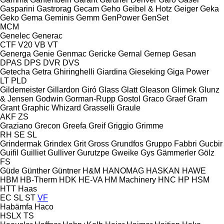
Gasparini
Gastrorag
Gecam
Geho
Geibel & Hotz
Geiger
Geka
Geko
Gema
Geminis
Gemm
GenPower
GenSet
MCM
Genelec
Generac
CTF
V20
VB
VT
Generga
Genie
Genmac
Gericke
Gernal
Gernep
Gesan
DPAS
DPS
DVR
DVS
Getecha
Getra
Ghiringhelli
Giardina
Gieseking
Giga Power
LT
PLD
Gildemeister
Gillardon
Giró
Glass
Glatt
Gleason
Glimek
Glunz
& Jensen
Godwin
Gorman-Rupp
Gostol
Graco
Graef
Gram
Grant
Graphic Whizard
Grasselli
Graule
AKF
ZS
Graziano
Grecon
Greefa
Greif
Griggio
Grimme
RH
SE
SL
Grindermak
Grindex
Grit
Gross
Grundfos
Gruppo Fabbri
Gucbir
Guifil
Guilliet
Gulliver
Gurutzpe
Gweike
Gys
Gämmerler
Gölz
FS
Güde
Günther
Güntner
H&M
HANOMAG
HASKAN
HAWE
HBM
HB‑Therm
HDK
HE-VA
HM Machinery
HNC
HP
HSM
HTT
Haas
EC
SL
ST
VF
Habämfa
Haco
HSLX
TS