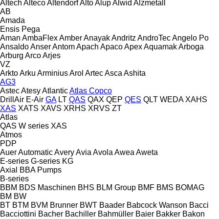
Altech
Alteco
Altendorf
Alto
Alup
Alwid
Alzmetall
AB
Amada
Ensis
Pega
Aman
AmbaFlex
Amber
Anayak
Andritz
AndroTec
Angelo Po
Ansaldo
Anser
Antom
Apach
Apaco
Apex
Aquamak
Arboga
Arburg
Arco
Arjes
VZ
Arkto
Arku
Arminius
Arol
Artec
Asca
Ashita
AG3
Astec
Atesy
Atlantic
Atlas Copco
DrillAir
E-Air
GA
LT
QAS
QAX
QEP
QES
QLT
WEDA
XAHS
XAS
XATS
XAVS
XRHS
XRVS
ZT
Atlas
QAS
W series
XAS
Atmos
PDP
Auer
Automatic
Avery
Avia
Avola
Awea
Aweta
E-series
G-series
KG
Axial
BBA Pumps
B-series
BBM
BDS Maschinen
BHS
BLM Group
BMF
BMS
BOMAG
BM
BW
BT
BTM
BVM Brunner
BWT
Baader
Babcock Wanson
Bacci
Bacciottini
Bacher
Bachiller
Bahmüller
Baier
Bakker
Bakon