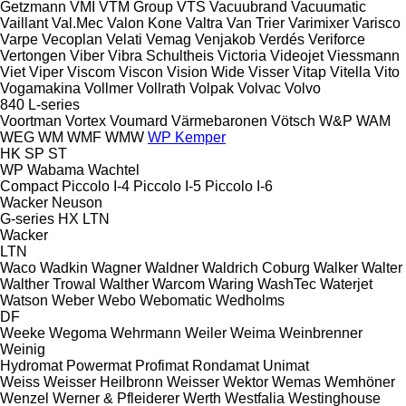
Getzmann
VMI
VTM Group
VTS
Vacuubrand
Vacuumatic
Vaillant
Val.Mec
Valon Kone
Valtra
Van Trier
Varimixer
Varisco
Varpe
Vecoplan
Velati
Vemag
Venjakob
Verdés
Veriforce
Vertongen
Viber
Vibra Schultheis
Victoria
Videojet
Viessmann
Viet
Viper
Viscom
Viscon
Vision Wide
Visser
Vitap
Vitella
Vito
Vogamakina
Vollmer
Vollrath
Volpak
Volvac
Volvo
840
L-series
Voortman
Vortex
Voumard
Värmebaronen
Vötsch
W&P
WAM
WEG
WM
WMF
WMW
WP Kemper
HK
SP
ST
WP
Wabama
Wachtel
Compact
Piccolo I-4
Piccolo I-5
Piccolo I-6
Wacker Neuson
G-series
HX
LTN
Wacker
LTN
Waco
Wadkin
Wagner
Waldner
Waldrich Coburg
Walker
Walter
Walther Trowal
Walther
Warcom
Waring
WashTec
Waterjet
Watson
Weber
Webo
Webomatic
Wedholms
DF
Weeke
Wegoma
Wehrmann
Weiler
Weima
Weinbrenner
Weinig
Hydromat
Powermat
Profimat
Rondamat
Unimat
Weiss
Weisser Heilbronn
Weisser
Wektor
Wemas
Wemhöner
Wenzel
Werner & Pfleiderer
Werth
Westfalia
Westinghouse