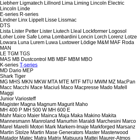
Liebherr
Ligmatech
Lillnord
Lima
Liming
Lincoln Electric
Lincoln
Linde
E-series
R-series
Lindner
Linx
Lippelt
Lisse
Lissmac
DTS
Lista
Lister Petter
Lister
Liutech
Lleal
Lockformer
Logosol
Loher
Loire Safe
Loma
Lombardini
Loncin
Lorch
Lorenz
Lotze
Lowara
Luna
Lurem
Luwa
Luxtower
Lödige
M&M
MAF Roda
MAN
LE
TGM
TGS
MAS
MB Dustcontrol
MB
MBF
MBM
MBO
K-series
T-series
MD Dario
MEP
Shark
Tiger
MG
MHS
MKN
MKW
MTA
MTE
MTF
MTU
MWM
MZ
MacPan
Macc
Macchi
Mace
Maciuś
Maco
Macpresse
Mado
Mafell
Maggi
Junior
Variosteff
Magister
Magna
Magnum
Magurit
Maho
MH 400 P
MH 500 W
MH 600 E
Mahr
Maico
Maier
Mainca
Maja
Maka
Makino
Makita
Mannesmann
Manroland
Manurhin
Maraldi
Marchesini
Marco
Marel
Marelli Motori
Mark
Markem-Imaje
Markforged
Marsanz
Martin Stolze
Martin
Mase Generators
Master
Masterwood
Matador
Matec
Matra
Matrix
Matsuura
Mattei
Maurer-Atmos