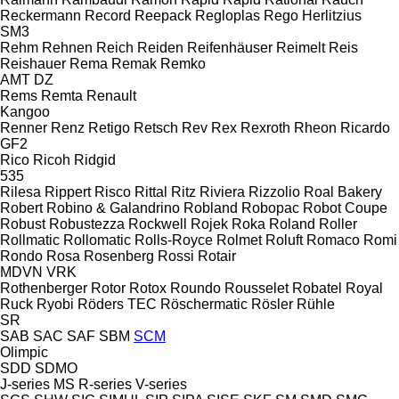
Reckermann
Record
Reepack
Regloplas
Rego Herlitzius
SM3
Rehm
Rehnen
Reich
Reiden
Reifenhäuser
Reimelt
Reis
Reishauer
Rema
Remak
Remko
AMT
DZ
Rems
Remta
Renault
Kangoo
Renner
Renz
Retigo
Retsch
Rev
Rex
Rexroth
Rheon
Ricardo
GF2
Rico
Ricoh
Ridgid
535
Rilesa
Rippert
Risco
Rittal
Ritz
Riviera
Rizzolio
Roal Bakery
Robert
Robino & Galandrino
Robland
Robopac
Robot Coupe
Robust
Robustezza
Rockwell
Rojek
Roka
Roland
Roller
Rollmatic
Rollomatic
Rolls-Royce
Rolmet
Roluft
Romaco
Romi
Rondo
Rosa
Rosenberg
Rossi
Rotair
MDVN
VRK
Rothenberger
Rotor
Rotox
Roundo
Rousselet Robatel
Royal
Ruck
Ryobi
Röders TEC
Röschermatic
Rösler
Rühle
SR
SAB
SAC
SAF
SBM
SCM
Olimpic
SDD
SDMO
J-series
MS
R-series
V-series