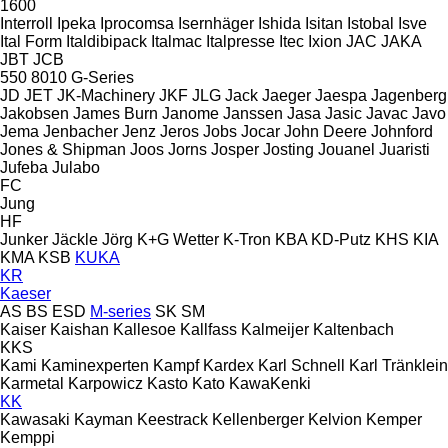
1600
Interroll
Ipeka
Iprocomsa
Isernhäger
Ishida
Isitan
Istobal
Isve
Ital Form
Italdibipack
Italmac
Italpresse
Itec
Ixion
JAC
JAKA
JBT
JCB
550
8010
G-Series
JD
JET
JK-Machinery
JKF
JLG
Jack
Jaeger
Jaespa
Jagenberg
Jakobsen
James Burn
Janome
Janssen
Jasa
Jasic
Javac
Javo
Jema
Jenbacher
Jenz
Jeros
Jobs
Jocar
John Deere
Johnford
Jones & Shipman
Joos
Jorns
Josper
Josting
Jouanel
Juaristi
Jufeba
Julabo
FC
Jung
HF
Junker
Jäckle
Jörg
K+G Wetter
K-Tron
KBA
KD-Putz
KHS
KIA
KMA
KSB
KUKA
KR
Kaeser
AS
BS
ESD
M-series
SK
SM
Kaiser
Kaishan
Kallesoe
Kallfass
Kalmeijer
Kaltenbach
KKS
Kami
Kaminexperten
Kampf
Kardex
Karl Schnell
Karl Tränklein
Karmetal
Karpowicz
Kasto
Kato
KawaKenki
KK
Kawasaki
Kayman
Keestrack
Kellenberger
Kelvion
Kemper
Kemppi