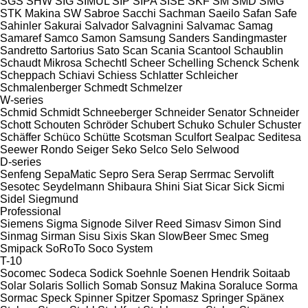
SGS
SHW
SIG
SIMUL
SIP
SIPA
SISE
SKF
SM
SMD
SMG
STK Makina
SW
Sabroe
Sacchi
Sachman
Saeilo
Safan
Safe
Sahinler
Sakurai
Salvador
Salvagnini
Salvamac
Samag
Samaref
Samco
Samon
Samsung
Sanders
Sandingmaster
Sandretto
Sartorius
Sato
Scan
Scania
Scantool
Schaublin
Schaudt Mikrosa
Schechtl
Scheer
Schelling
Schenck
Schenk
Scheppach
Schiavi
Schiess
Schlatter
Schleicher
Schmalenberger
Schmedt
Schmelzer
W-series
Schmid
Schmidt
Schneeberger
Schneider Senator
Schneider
Schott
Schouten
Schröder
Schubert
Schuko
Schuler
Schuster
Schäffer
Schüco
Schütte
Scotsman
Sculfort
Sealpac
Seditesa
Seewer Rondo
Seiger
Seko
Selco
Selo
Selwood
D-series
Senfeng
SepaMatic
Sepro
Sera
Serap
Serrmac
Servolift
Sesotec
Seydelmann
Shibaura
Shini
Siat
Sicar
Sick
Sicmi
Sidel
Siegmund
Professional
Siemens
Sigma
Signode
Silver Reed
Simasv
Simon
Sind
Sinmag
Sirman
Sisu
Sixis
Skan
SlowBeer
Smec
Smeg
Smipack
SoRoTo
Soco System
T-10
Socomec
Sodeca
Sodick
Soehnle
Soenen Hendrik
Soitaab
Solar
Solaris
Sollich
Somab
Sonsuz Makina
Soraluce
Sorma
Sormac
Speck
Spinner
Spitzer
Spomasz
Springer
Spänex