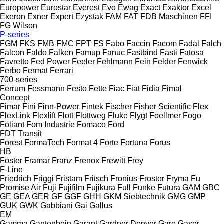
Europower
Eurostar
Everest
Evo
Ewag
Exact
Exaktor
Excel
Exeron
Exner
Expert
Ezystak
FAM
FAT
FDB Maschinen
FFI
FG Wilson
P-series
FGM
FKS
FMB
FMC
FPT
FS
Fabo
Faccin
Facom
Fadal
Falch
Falcon
Faldo
Falken
Famup
Fanuc
Fastbind
Fasti
Fatosa
Favretto
Fed Power
Feeler
Fehlmann
Fein
Felder
Fenwick
Ferbo
Fermat
Ferrari
700-series
Ferrum
Fessmann
Festo
Fette
Fiac
Fiat
Fidia
Fimal
Concept
Fimar
Fini
Finn-Power
Fintek
Fischer
Fisher Scientific
Flex
FlexLink
Flexlift
Flott
Flottweg
Fluke
Flygt
Foellmer
Fogo
Foliant
Fom Industrie
Fomaco
Ford
FDT
Transit
Forest
FormaTech
Format 4
Forte
Fortuna
Forus
HB
Foster
Framar
Franz
Frenox
Frewitt
Frey
F-Line
Friedrich
Friggi
Fristam
Fritsch
Fronius
Frostor
Fryma
Fu
Promise Air
Fuji
Fujifilm
Fujikura
Full
Funke
Futura
GAM
GBC
GE
GEA
GER
GF
GGF
GHH
GKM Siebtechnik
GMG
GMP
GUK
GWK
Gabbiani
Gai
Gallus
EM
Gamma
Gantenbein
Garant
Gardner Denver
Garo
Gaser