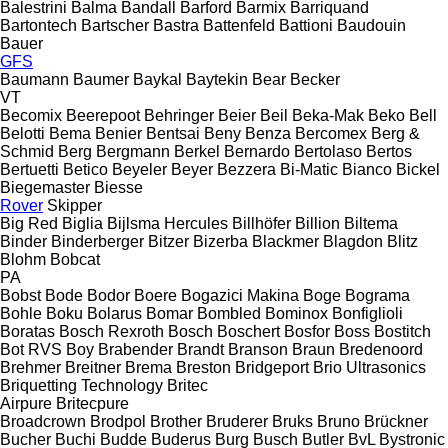
Balestrini
Balma
Bandall
Barford
Barmix
Barriquand
Bartontech
Bartscher
Bastra
Battenfeld
Battioni
Baudouin
Bauer
GFS
Baumann
Baumer
Baykal
Baytekin
Bear
Becker
VT
Becomix
Beerepoot
Behringer
Beier
Beil
Beka-Mak
Beko
Bell
Belotti
Bema
Benier
Bentsai
Beny
Benza
Bercomex
Berg &
Schmid
Berg
Bergmann
Berkel
Bernardo
Bertolaso
Bertos
Bertuetti
Betico
Beyeler
Beyer
Bezzera
Bi-Matic
Bianco
Bickel
Biegemaster
Biesse
Rover
Skipper
Big Red
Biglia
Bijlsma Hercules
Billhöfer
Billion
Biltema
Binder
Binderberger
Bitzer
Bizerba
Blackmer
Blagdon
Blitz
Blohm
Bobcat
PA
Bobst
Bode
Bodor
Boere
Bogazici Makina
Boge
Bograma
Bohle
Boku
Bolarus
Bomar
Bombled
Bominox
Bonfiglioli
Boratas
Bosch Rexroth
Bosch
Boschert
Bosfor
Boss
Bostitch
Bot RVS
Boy
Brabender
Brandt
Branson
Braun
Bredenoord
Brehmer
Breitner
Brema
Breston
Bridgeport
Brio Ultrasonics
Briquetting Technology
Britec
Airpure
Britecpure
Broadcrown
Brodpol
Brother
Bruderer
Bruks
Bruno
Brückner
Bucher
Buchi
Budde
Buderus
Burg
Busch
Butler
BvL
Bystronic