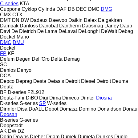
C-series
KTA
Cuppone
Cyklop
Cylinda
DAF
DB
DEC
DMC
DMG
CMX
CTX
DMT
DN
DW
Dadaux
Daewoo
Daikin
Dalex
Dalgakiran
Dampak
Danfoss
Danobat
Dantherm
Daosmaq
Darley
Daub
Davi
De Dietrich
De Lama
DeLaval
DeLonghi
DeWalt
Debag
Deckel Maho
DMC
DMU
Deckel
FP
KF
Defum
Degen
Dell'Oro
Delta
Demag
SC
Denios
Denyo
DCA
Depco
Deprag
Desta
Detasis
Detroit Diesel
Detroit
Deuma
Deutz
BF
D-series
F2L912
Deutz-Fahr
DiBO
Digi
Dima
Dimeco
Dimter
Diosna
D-series
S-series
SP
W-series
Dirinler
Disa
DoALL
Dobot
Domasz
Domino
Donaldson
Donau
Doosan
B-series
G-series
Doppstadt
AK
DW
DZ
Dorin
Downs
Dreher
Driam
Dumek
Dumeta
Dunkes
Duplo