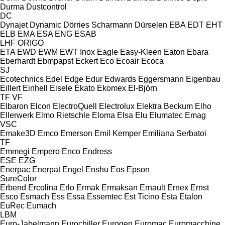
Durma
Dustcontrol
DC
Dynajet
Dynamic
Dörries Scharmann
Dürselen
EBA
EDT
EHT
ELB
EMA
ESA ENG
ESAB
LHF
ORIGO
ETA
EWD
EWM
EWT Inox
Eagle
Easy-Kleen
Eaton
Ebara
Eberhardt
Ebmpapst
Eckert
Eco
Ecoair
Ecoca
SJ
Ecotechnics
Edel
Edge
Edur
Edwards
Eggersmann
Eigenbau
Eillert
Einhell
Eisele
Ekato
Ekomex
El-Björn
TF
VF
Elbaron
Elcon
ElectroQuell
Electrolux
Elektra Beckum
Elho
Ellerwerk
Elmo Rietschle
Eloma
Elsa
Elu
Elumatec
Emag
VSC
Emake3D
Emco
Emerson
Emil Kemper
Emiliana Serbatoi
TF
Emmegi
Empero
Enco
Endress
ESE
EZG
Enerpac
Enerpat
Engel
Enshu
Eos
Epson
SureColor
Erbend
Ercolina
Erlo
Ermak
Ermaksan
Ernault
Ernex
Ernst
Esco
Esmach
Ess
Essa
Essemtec
Est Ticino
Esta
Etalon
EuRec
Eumach
LBM
Euro-Jabelmann
Eurochiller
Eurogen
Euromac
Euromacchine