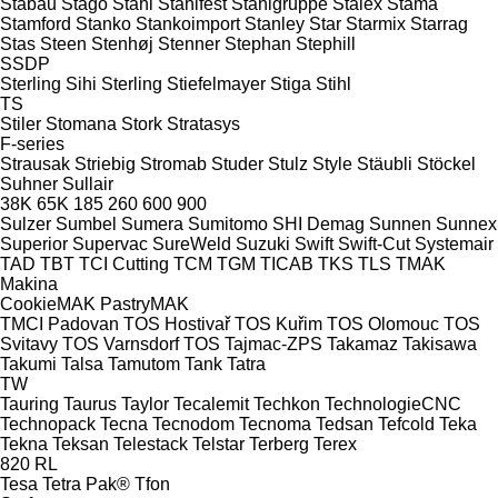
Stabau
Stago
Stahl
Stahlfest
Stahlgruppe
Stalex
Stama
Stamford
Stanko
Stankoimport
Stanley
Star
Starmix
Starrag
Stas
Steen
Stenhøj
Stenner
Stephan
Stephill
SSDP
Sterling Sihi
Sterling
Stiefelmayer
Stiga
Stihl
TS
Stiler
Stomana
Stork
Stratasys
F-series
Strausak
Striebig
Stromab
Studer
Stulz
Style
Stäubli
Stöckel
Suhner
Sullair
38K
65K
185
260
600
900
Sulzer
Sumbel
Sumera
Sumitomo SHI Demag
Sunnen
Sunnex
Superior
Supervac
SureWeld
Suzuki
Swift
Swift-Cut
Systemair
TAD
TBT
TCI Cutting
TCM
TGM
TICAB
TKS
TLS
TMAK
Makina
CookieMAK
PastryMAK
TMCI Padovan
TOS Hostivař
TOS Kuřim
TOS Olomouc
TOS
Svitavy
TOS Varnsdorf
TOS
Tajmac-ZPS
Takamaz
Takisawa
Takumi
Talsa
Tamutom
Tank
Tatra
TW
Tauring
Taurus
Taylor
Tecalemit
Techkon
TechnologieCNC
Technopack
Tecna
Tecnodom
Tecnoma
Tedsan
Tefcold
Teka
Tekna
Teksan
Telestack
Telstar
Terberg
Terex
820
RL
Tesa
Tetra Pak®
Tfon