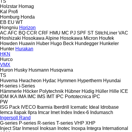
TS
Holzstar
Homag
Kal
Profi
Homburg
Honda
EB
EU
WT
Hongniu
Horizon
AC
AFC
BQ
CCR
CRF
HMU
MC
PJ
SPF
ST
StitchLiner
VAC
Hoshizaki
Hosokawa Alpine
Hosokawa Micron
Houfek
Howden
Huawin
Huber
Hugo Beck
Hundegger
Hunkeler
Hunter
Hurakan
HKN
Hurco
VMX
Huron
Husky
Husmann
Husqvarna
TS
Huvema
Hwacheon
Hydac
Hymmen
Hypertherm
Hyundai
H-series
i-Series
Hämmerle
Höcker Polytechnik
Hübner
Hüdig
Hüller Hille
ICE
IDM
IKA
IMA
IMC
IMS
IMT
IPC Portotecnica
IPC
PW
ISG Pack
IVECO
Ibarmia
Iberdrill
Icematic
Ideal
Idrobase
Iemca
Ilapak
Ilpra
Imcar
Imet
Index
Index-6
Indumasch
Ingersoll Rand
G-series
P-series
R-series
T-series
VHP
XHP
Inject Star
Inmesol
Inoksan
Inotec
Inoxpa
Integra
International