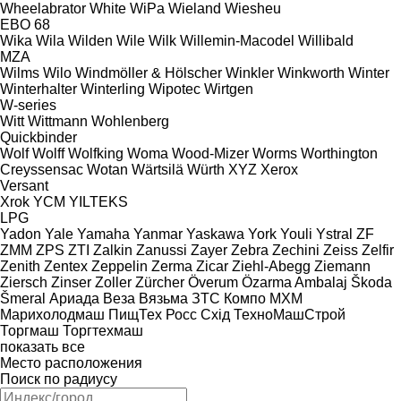
Wheelabrator
White
WiPa
Wieland
Wiesheu
EBO 68
Wika
Wila
Wilden
Wile
Wilk
Willemin-Macodel
Willibald
MZA
Wilms
Wilo
Windmöller & Hölscher
Winkler
Winkworth
Winter
Winterhalter
Winterling
Wipotec
Wirtgen
W-series
Witt
Wittmann
Wohlenberg
Quickbinder
Wolf
Wolff
Wolfking
Woma
Wood-Mizer
Worms
Worthington
Creyssensac
Wotan
Wärtsilä
Würth
XYZ
Xerox
Versant
Xrok
YCM
YILTEKS
LPG
Yadon
Yale
Yamaha
Yanmar
Yaskawa
York
Youli
Ystral
ZF
ZMM
ZPS
ZTI
Zalkin
Zanussi
Zayer
Zebra
Zechini
Zeiss
Zelfir
Zenith
Zentex
Zeppelin
Zerma
Zicar
Ziehl-Abegg
Ziemann
Ziersch
Zinser
Zoller
Zürcher
Överum
Özarma Ambalaj
Škoda
Šmeral
Ариада
Веза
Вязьма
ЗТС
Компо
МХМ
Марихолодмаш
ПищТех
Росс
Схід
ТехноМашСтрой
Торгмаш
Торгтехмаш
показать все
Место расположения
Поиск по радиусу