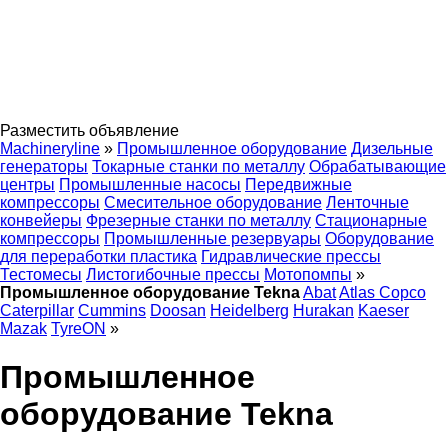
Разместить объявление
Machineryline
»
Промышленное оборудование
Дизельные
генераторы
Токарные станки по металлу
Обрабатывающие
центры
Промышленные насосы
Передвижные
компрессоры
Смесительное оборудование
Ленточные
конвейеры
Фрезерные станки по металлу
Стационарные
компрессоры
Промышленные резервуары
Оборудование
для переработки пластика
Гидравлические прессы
Тестомесы
Листогибочные прессы
Мотопомпы
»
Промышленное оборудование Tekna
Abat
Atlas Copco
Caterpillar
Cummins
Doosan
Heidelberg
Hurakan
Kaeser
Mazak
TyreON
»
Промышленное
оборудование Tekna