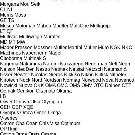
Morgana
Mori Seiki
CL
NL
Morris
Mosa
GE
TS
Mosca
Motoman
Mubea
Mueller
MultiOne
Multiquip
LT
QP
Multivac
Multiweigh
Muratec
MD
MT
MW
Mäder Pressen
Mössner
Müller Martini
Müller
Müro
NGK
NKO
Machines
Nabertherm
Nagel
Citoborma
Multinak S
Nagema
Nakamura
Nardini
Nazzareno
Nederman
Neff
Negri
Nelson
NeoDen
Nestro
Netmak
Netstal
Netzsch
Neuman &
Esser
Newtec
Nicolas
Nieros
Nikkiso
Nikon
Nilfisk
Nilpeter
Nirotech
Nock
Nord
Nordson
Normag
Norwood
Nova
Novenco
Nowicki
Nuova
OKK
OMA
OMC
OMS
OMV
OTC Daihen
OTT
Oemak
Oerlikon
Okamoto
Okuma
LB
Oliver
Olnova
Olsa
Olympian
GEH
GEP
XQE
Olympus
Omca
Omec
Omga
V-series
Omron
Ona
Onan
Onis Visa
Optimum
OPTImill
Option
Orma
Orsta
Osama