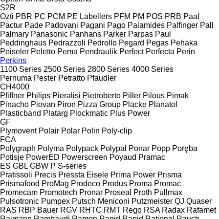
S2R
Ozti
PBR
PC
PCM
PE Labellers
PFM
PM
POS
PRB
Paal
Pactur
Pade
Padovani
Pagani
Pago
Palamides
Palfinger
Pall
Palmary
Panasonic
Panhans
Parker
Parpas
Paul
Peddinghaus
Pedrazzoli
Pedrollo
Pegard
Pegas
Pehaka
Peiseler
Peletto
Pema
Pendraulik
Perfect
Perfecta
Perin
Perkins
1100 Series
2500 Series
2800 Series
4000 Series
Pernuma
Pester
Petratto
Pfaudler
CH4000
Pfiffner
Philips
Pieralisi
Pietroberto
Piller
Pilous
Pimak
Pinacho
Piovan
Piron
Pizza Group
Placke
Planatol
Plasticband
Platarg
Plockmatic
Plus Power
GF
Plymovent
Polair
Polar
Polin
Poly-clip
FCA
Polygraph
Polyma
Polypack
Polypal
Ponar
Popp
Poręba
Potisje
PowerED
Powerscreen
Poyaud
Pramac
ES
GBL
GBW
P
S-series
Pratissoli
Precis
Pressta Eisele
Prima Power
Prisma
Prismafood
ProMag
Prodeco
Produs
Proma
Promac
Promecam
Promotech
Pronar
Proseal
Proth
Pullmax
Pulsotronic
Pumpex
Putsch Meniconi
Putzmeister
QJ
Quaser
RAS
RBP Bauer
RGV
RHTC
RMT Rego
RSA
Radax
Rafamet
Raimann
Rambaudi
Ramon
Rapid
Rapid
Rational
Rauch