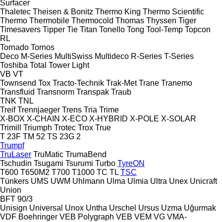
Surfacer
Thaletec
Theisen & Bonitz
Thermo King
Thermo Scientific
Thermo
Thermobile
Thermocold
Thomas
Thyssen
Tiger
Timesavers
Tipper Tie
Titan
Tonello
Tong
Tool-Temp
Topcon
RL
Tornado
Tornos
Deco
M-Series
MultiSwiss
Multideco
R-Series
T-Series
Toshiba
Total
Tower Light
VB
VT
Townsend
Tox
Tracto-Technik
Trak-Met
Trane
Tranemo
Transfluid
Transnorm
Transpak
Traub
TNK
TNL
Treif
Trennjaeger
Trens
Tria
Trime
X-BOX
X-CHAIN
X-ECO
X-HYBRID
X-POLE
X-SOLAR
Trimill
Triumph
Trotec
Trox
True
T 23F
TM 52
TS 23G 2
Trumpf
TruLaser
TruMatic
TrumaBend
Tschudin
Tsugami
Tsurumi
Turbo
TyreON
T600
T650M2
T700
T1000
TC
TL
TSC
Tünkers
UMS
UWM
Uhlmann
Ulma
Ulmia
Ultra
Unex
Unicraft
Union
BFT 90/3
Unisign
Universal
Unox
Untha
Urschel
Ursus
Uzma
Uğurmak
VDF Boehringer
VEB Polygraph
VEB
VEM
VG
VMA-