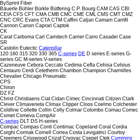
BySprint Fiber
Bäuerle
Bühler
Bürkle
Bütfering
C.P. Bourg
CAM
CAS
CBI
CEIA
CFS
CFT
CMA
CMB
CMC
CME
CML
CMS
CMT
CMZ
CNC
CRC Evans
CTA
CTM
Caffini
Caljan
Camam
Camfil
Cannon
Canon
Caprari
Captok
CK
Carat
Carboma
Carl
Carnitech
Carrier
Carro
Casadei
Case
SR
Castolin Eutectic
Caterpillar
120
160
315
320
330
365
C-series
DE
D series
E-series
G-
series
GC
M-series
V-series
Cazeneuve
Cebora
Ceccato
Cedima
Cefla
Cehisa
Celsius
Centauro
Cerdi
Cetetherm
Chambon
Champion
Charmilles
Chevalier
Chicago Pneumatic
CPS
Chiron
DZ
FZ
Christ
Christiaens
Ciat
Cidan
Cimec
Cincinnati
Citizen
Clark
Clever
Climaveneta
Climax
Clipper
Cloos
Coelmo
Colchester
Coldline
Collette
Collin
Colly
Colmar
Colombo
Comau
Comec
Comet
Comeva
CompAir
C-series
DLT
DS
H-series
Compac
Compas
Conti
Contimac
Copeland
Coral
Cordia
Corghi
Cormak
Cornell
Correa
Costa Levigatrici
Courtoy
Creemers
Crisswood
Crizaf
Cryovac
Csepel
Ctek
Cummins