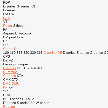
PDP
E-series
G-series
KG
B-series
BM
BW
GFS
VT
Rover
Skipper
PA
Airpure
Britecpure
BySprint Fiber
CK
SR
Caterpillar
120
160
315
320
330
365
C-series
DE
D series
E-series
G-series
G
CPS
DZ
FZ
Berlingo
Jumper
C-series
DLT
DS
H-series
Cummins
C-series
KTA
CMX
CTX
DMC
DMU
FP
KF
SC
DCA
BF
D-series
F2L912
D-series
S-series
SP
W-series
Doosan