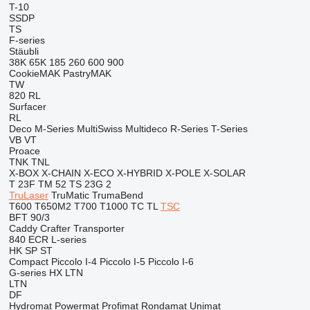
T-10
SSDP
TS
F-series
Stäubli
38K
65K
185
260
600
900
CookieMAK
PastryMAK
TW
820
RL
Surfacer
RL
Deco
M-Series
MultiSwiss
Multideco
R-Series
T-Series
VB
VT
Proace
TNK
TNL
X-BOX
X-CHAIN
X-ECO
X-HYBRID
X-POLE
X-SOLAR
T 23F
TM 52
TS 23G 2
TruLaser
TruMatic
TrumaBend
T600
T650M2
T700
T1000
TC
TL
TSC
BFT 90/3
Caddy
Crafter
Transporter
840
ECR
L-series
HK
SP
ST
Compact
Piccolo I-4
Piccolo I-5
Piccolo I-6
G-series
HX
LTN
LTN
DF
Hydromat
Powermat
Profimat
Rondamat
Unimat