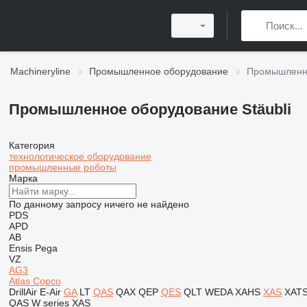
Machineryline
Промышленное оборудование
Промышленно
Промышленное оборудование Stäubli
Категория
технологическое оборудование
промышленные роботы
Марка
По данному запросу ничего не найдено
PDS
APD
AB
Ensis
Pega
VZ
AG3
Atlas Copco
DrillAir
E-Air
GA
LT
QAS
QAX
QEP
QES
QLT
WEDA
XAHS
XAS
XAT
QAS
W series
XAS