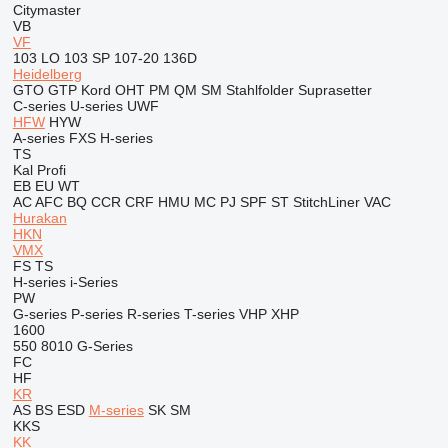
Citymaster
VB
VF
103 LO
103 SP
107-20
136D
Heidelberg
GTO
GTP
Kord
OHT
PM
QM
SM
Stahlfolder
Suprasetter
C-series
U-series
UWF
HFW
HYW
A-series
FXS
H-series
TS
Kal
Profi
EB
EU
WT
AC
AFC
BQ
CCR
CRF
HMU
MC
PJ
SPF
ST
StitchLiner
VAC
Hurakan
HKN
VMX
FS
TS
H-series
i-Series
PW
G-series
P-series
R-series
T-series
VHP
XHP
1600
550
8010
G-Series
FC
HF
KR
AS
BS
ESD
M-series
SK
SM
KKS
KK