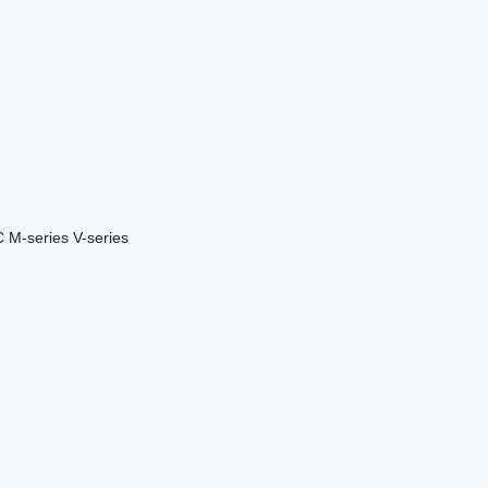
C
M-series
V-series