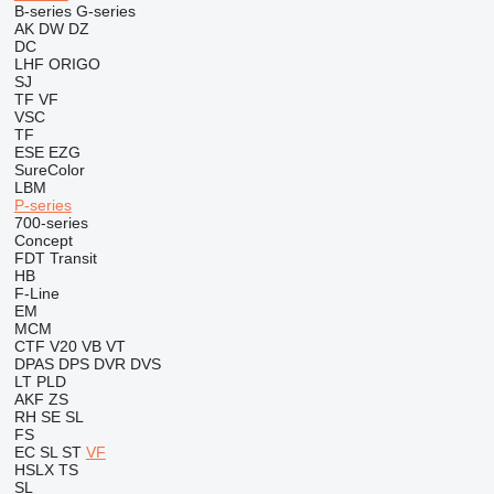
B-series
G-series
AK
DW
DZ
DC
LHF
ORIGO
SJ
TF
VF
VSC
TF
ESE
EZG
SureColor
LBM
P-series
700-series
Concept
FDT
Transit
HB
F-Line
EM
MCM
CTF
V20
VB
VT
DPAS
DPS
DVR
DVS
LT
PLD
AKF
ZS
RH
SE
SL
FS
EC
SL
ST
VF
HSLX
TS
SL