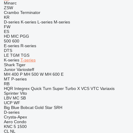
Minarc
ZSW
Crambo
Terminator
KR
D-series
K-series
L-series
M-series
FW
ES
HD
MIC
PGG
500
600
E-series
R-series
DTS
LE
TGM
TGS
K-series
T-series
Shark
Tiger
Junior
Variosteff
MH 400 P
MH 500 W
MH 600 E
MT
P-series
RB
HQR
Integrex
Quick Turn
Super Turbo X
VCS
VTC
Variaxis
Sprinter
Vito
LBV
MC
SB
UCP
WF
Big Blue
Bobcat
Gold Star
SRH
D-series
Crysta-Apex
Aero
Condo
KNC 5 1500
CL
NL