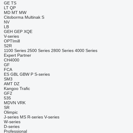
GE
TS
LT
QP
MD
MT
MW
Citoborma
Multinak S
NV
LB
GEH
GEP
XQE
V-series
OPTImill
S2R
1100 Series
2500 Series
2800 Series
4000 Series
Expert
Partner
CH4000
GF
FCA
ES
GBL
GBW
P
S-series
SM3
AMT
DZ
Kangoo
Trafic
GF2
535
MDVN
VRK
SR
Olimpic
J-series
MS
R-series
V-series
W-series
D-series
Professional