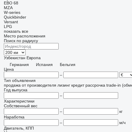
EBO 68
MZA
W-series
Quickbinder
Versant
LPG
показать все
Место расположения
Поиск по радиусу
Узбекистан
Европа
Германия
Испания
Бельгия
Цена
–
Тип объявления
продажа
от производителя
лизинг
кредит
рассрочка
trade-in (об
Год выпуска
–
Характеристики
Собственный вес
–
кг
Наработка
–
м/ч
Двигатель, КПП