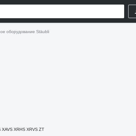
е оборудование Stäubli
S
XAVS
XRHS
XRVS
ZT