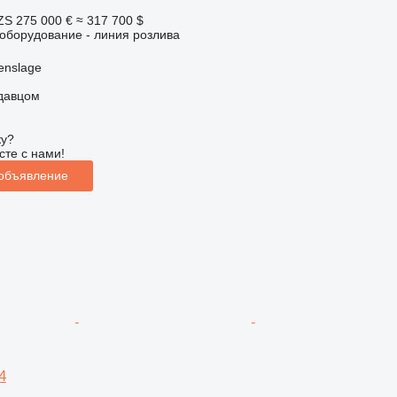
ZS
275 000 €
≈ 317 700 $
борудование - линия розлива
enslage
одавцом
ку?
сте с нами!
 объявление
4