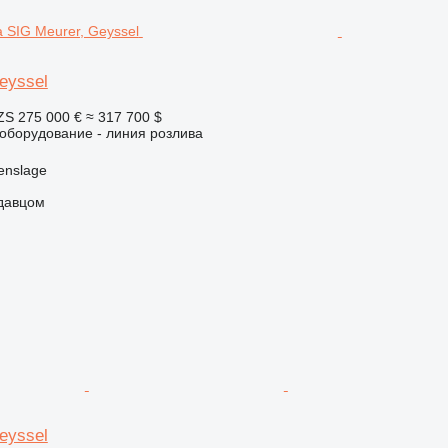
eyssel
ZS
275 000 €
≈ 317 700 $
борудование - линия розлива
enslage
одавцом
eyssel