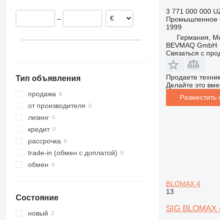
3 771 000 000 U
–
Промышленное о
1999
Германия, M
BEVMAQ GmbH
Связаться с пр
Продаете техни
Тип объявления
Делайте это вме
продажа
Разместить
от производителя
лизинг
кредит
рассрочка
trade-in (обмен с доплатой)
обмен
BLOMAX 4
13
Состояние
SIG BLOMAX 
новый