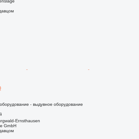
enslage
одавцом
0
борудование - выдувное оборудование
й
rgwald-Ernsthausen
rle GmbH
одавцом