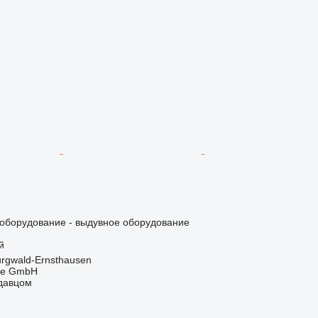
борудование - выдувное оборудование
й
rgwald-Ernsthausen
rle GmbH
одавцом