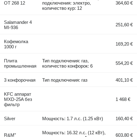
OT 268 12
подключения: электро,
364,60 €
количество кур: 12
Salamander 4
251,60 €
MI-936
Кофемолка
169,20 €
1000 г
Плита
Тип подключения: газ,
554,20 €
промышленная
количество конфорок: 6
3 конфорочная
Тип подключения: газ
401,10 €
KFC аппарат
MXD-25A без
1 468 €
фильтр
Silver
Мощность: 1.7 л.с. (1.25 кВт)
160,40 €
Мощность: 16.32 л.с. (12 кВт),
R&M”
603,80 €