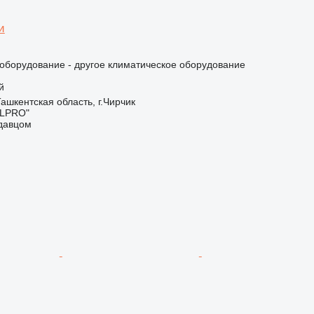
и
борудование - другое климатическое оборудование
й
Ташкентская область, г.Чирчик
LPRO"
одавцом