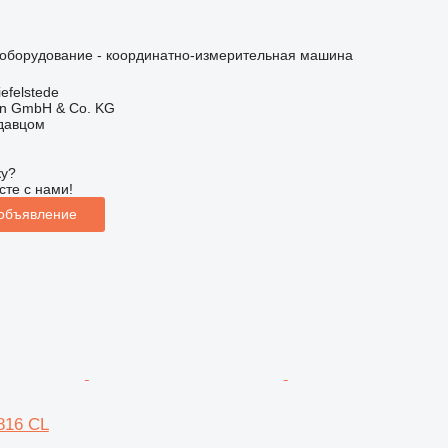
борудование - координатно-измерительная машина
efelstede
en GmbH & Co. KG
одавцом
ку?
сте с нами!
 объявление
816 CL