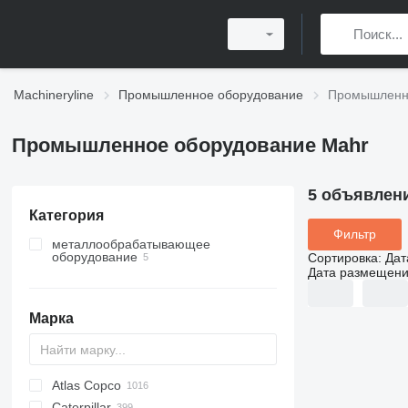
Machineryline
Промышленное оборудование
Промышленно
Промышленное оборудование Mahr
5 объявлен
Категория
Фильтр
металлообрабатывающее
оборудование
Сортировка
:
Дат
Дата размещен
координатно-измерительные
машины
обрабатывающие центры
Марка
Atlas Copco
PDS
APD
AB
Ensis
VZ
AG3
Caterpillar
Pega
DrillAir
QAS
PDP
E-series
B-series
BM
GFS
VT
Rover
533
Airpure
BySprint Fiber
CK
SR