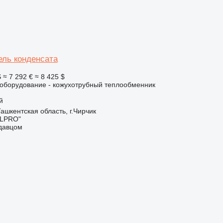
ль конденсата
S
≈ 7 292 €
≈ 8 425 $
борудование - кожухотрубный теплообменник
й
Ташкентская область, г.Чирчик
LPRO"
одавцом