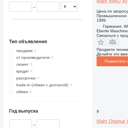
Mahr MMQ 40
–
Цена по запросу
Промышленное о
1999
Германия, Wi
Eberlei Maschin
Связаться с пр
Тип объявления
Продаете техни
продажа
Делайте это вме
от производителя
Разместить
лизинг
кредит
рассрочка
trade-in (обмен с доплатой)
обмен
Год выпуска
9
Mahr Digimar 
–