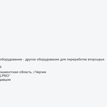
борудование - другое оборудование для переработки вторсырья
й
Ташкентская область, г.Чирчик
LPRO"
одавцом