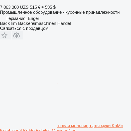
7 063 000 UZS
515 €
≈ 595 $
Промышленное оборудование - кухонные принадлежности
Германия, Enger
BackTim Bäckereimaschinen Handel
Связаться с продавцом
новая мельница для муки KoMo
Kombigerät KoMo FidiFloc Medium Neu