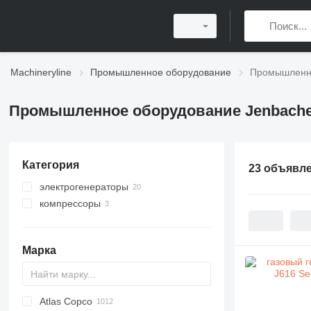
Machineryline
Промышленное оборудование
Промышленно
Промышленное оборудование Jenbache
Категория
23 объявл
электрогенераторы
компрессоры
газовые генераторы
когенерационные установки
передвижные компрессоры
дизельные генераторы
Марка
Atlas Copco
PDS
APD
AB
Ensis
VZ
AG3