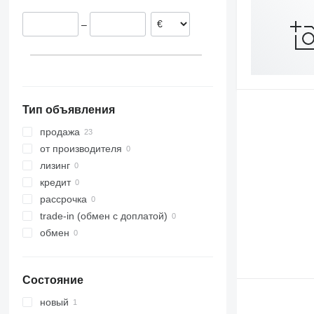
Испания
–
Сан-Марино
Италия
Болгария
Нидерланды
Тип объявления
продажа
от производителя
лизинг
кредит
рассрочка
trade-in (обмен с доплатой)
обмен
Состояние
новый