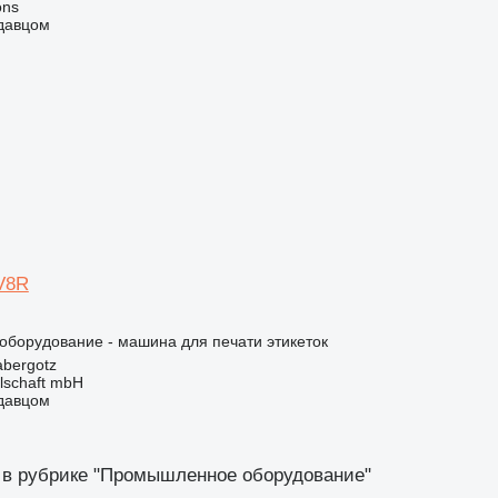
ons
одавцом
V8R
борудование - машина для печати этикеток
bergotz
llschaft mbH
одавцом
 в рубрике "Промышленное оборудование"