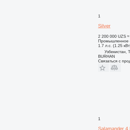
1
Silver
2 200 000 UZS
≈
Промышленное о
1.7 л.с. (1.25 кВт
Узбекистан, 
BURHAN
Связаться с пр
1
Salamander 4 