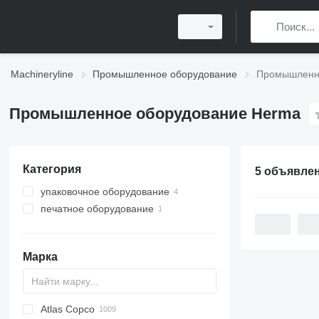
Machineryline
Промышленное оборудование
Промышленн
Промышленное оборудование Herma
Категория
5 объявле
упаковочное оборудование
печатное оборудование
этикетировщики
маркировочное оборудование
принтеры
маркировочное оборудование
аппликаторы этикеток
машины для печати этикеток
Марка
Atlas Copco
PDS
APD
AB
Ensis
VZ
AG3