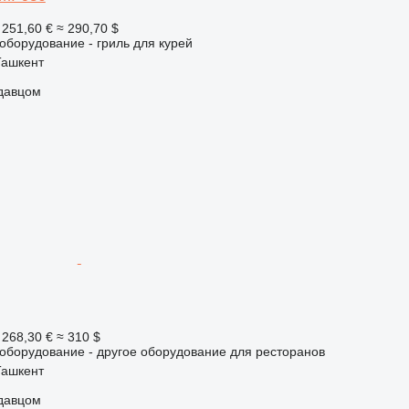
 251,60 €
≈ 290,70 $
борудование - гриль для курей
Ташкент
одавцом
 268,30 €
≈ 310 $
борудование - другое оборудование для ресторанов
Ташкент
одавцом