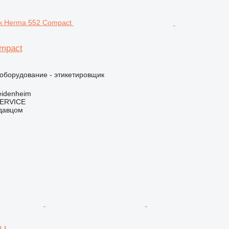
mpact
борудование - этикетировщик
eidenheim
ERVICE
одавцом