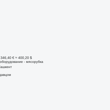
 346,40 €
≈ 400,20 $
борудование - мясорубка
Ташкент
одавцом