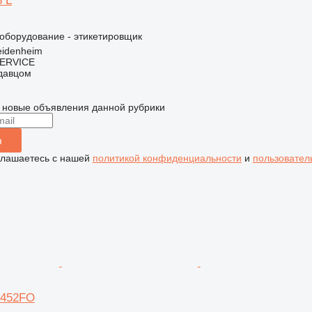
 L
борудование - этикетировщик
eidenheim
ERVICE
одавцом
 новые объявления данной рубрики
я
глашаетесь с нашей
политикой конфиденциальности
и
пользовател
 452FO