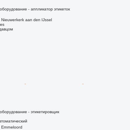
борудование - аппликатор этикеток
Nieuwerkerk aan den IJssel
nes
одавцом
борудование - этикетировщик
втоматический
 Emmeloord