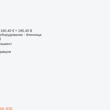
 160,40 €
≈ 185,40 $
борудование - блинница
)
Ташкент
одавцом
MI-936