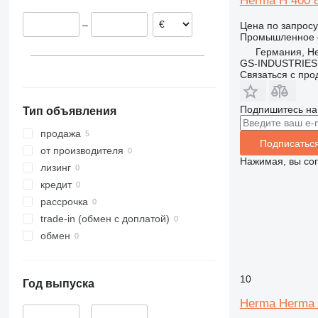
Herma H 400 8
–
Цена по запросу
Промышленное о
Германия, H
GS-INDUSTRIES
Связаться с пр
Подпишитесь на
Тип объявления
продажа
Подписатьс
от производителя
Нажимая, вы со
лизинг
кредит
рассрочка
trade-in (обмен с доплатой)
обмен
10
Год выпуска
Herma Herma
–