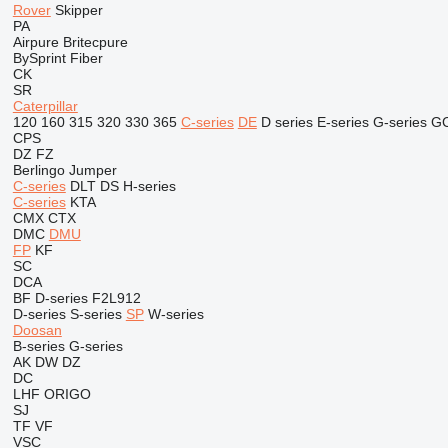
Rover
Skipper
PA
Airpure
Britecpure
BySprint Fiber
CK
SR
Caterpillar
120
160
315
320
330
365
C-series
DE
D series
E-series
G-series
G
CPS
DZ
FZ
Berlingo
Jumper
C-series
DLT
DS
H-series
C-series
KTA
CMX
CTX
DMC
DMU
FP
KF
SC
DCA
BF
D-series
F2L912
D-series
S-series
SP
W-series
Doosan
B-series
G-series
AK
DW
DZ
DC
LHF
ORIGO
SJ
TF
VF
VSC