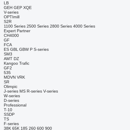
LB
GEH
GEP
XQE
V-series
OPTImill
S2R
1100 Series
2500 Series
2800 Series
4000 Series
Expert
Partner
CH4000
GF
FCA
ES
GBL
GBW
P
S-series
SM3
AMT
DZ
Kangoo
Trafic
GF2
535
MDVN
VRK
SR
Olimpic
J-series
MS
R-series
V-series
W-series
D-series
Professional
T-10
SSDP
TS
F-series
38K
65K
185
260
600
900