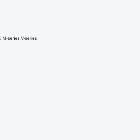
C
M-series
V-series