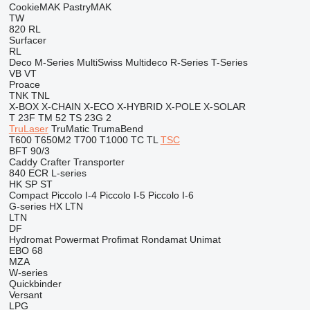
CookieMAK
PastryMAK
TW
820
RL
Surfacer
RL
Deco
M-Series
MultiSwiss
Multideco
R-Series
T-Series
VB
VT
Proace
TNK
TNL
X-BOX
X-CHAIN
X-ECO
X-HYBRID
X-POLE
X-SOLAR
T 23F
TM 52
TS 23G 2
TruLaser
TruMatic
TrumaBend
T600
T650M2
T700
T1000
TC
TL
TSC
BFT 90/3
Caddy
Crafter
Transporter
840
ECR
L-series
HK
SP
ST
Compact
Piccolo I-4
Piccolo I-5
Piccolo I-6
G-series
HX
LTN
LTN
DF
Hydromat
Powermat
Profimat
Rondamat
Unimat
EBO 68
MZA
W-series
Quickbinder
Versant
LPG