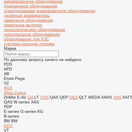
маркировочное оборудование
упаковочное оборудование
этикетировщики
маркировочное оборудование
лазерные маркираторы
сварочное оборудование
сварочные вытяжки
технологическое оборудование
смесительное оборудование
оборудование для АЗС
счетчики расхода топлива
Марка
По данному запросу ничего не найдено
PDS
APD
AB
Ensis
Pega
VZ
AG3
Atlas Copco
DrillAir
E-Air
GA
LT
QAS
QAX
QEP
QES
QLT
WEDA
XAHS
XAS
XAT
QAS
W series
XAS
PDP
E-series
G-series
KG
B-series
BM
BW
GFS
VT