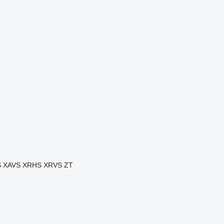
S
XAVS
XRHS
XRVS
ZT