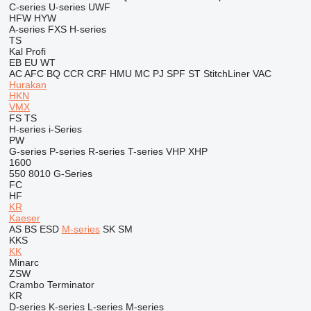
C-series
U-series
UWF
HFW
HYW
A-series
FXS
H-series
TS
Kal
Profi
EB
EU
WT
AC
AFC
BQ
CCR
CRF
HMU
MC
PJ
SPF
ST
StitchLiner
VAC
Hurakan
HKN
VMX
FS
TS
H-series
i-Series
PW
G-series
P-series
R-series
T-series
VHP
XHP
1600
550
8010
G-Series
FC
HF
KR
Kaeser
AS
BS
ESD
M-series
SK
SM
KKS
KK
Minarc
ZSW
Crambo
Terminator
KR
D-series
K-series
L-series
M-series