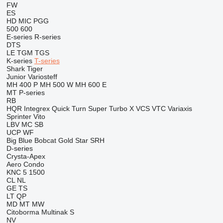
FW
ES
HD
MIC
PGG
500
600
E-series
R-series
DTS
LE
TGM
TGS
K-series
T-series
Shark
Tiger
Junior
Variosteff
MH 400 P
MH 500 W
MH 600 E
MT
P-series
RB
HQR
Integrex
Quick Turn
Super Turbo X
VCS
VTC
Variaxis
Sprinter
Vito
LBV
MC
SB
UCP
WF
Big Blue
Bobcat
Gold Star
SRH
D-series
Crysta-Apex
Aero
Condo
KNC 5 1500
CL
NL
GE
TS
LT
QP
MD
MT
MW
Citoborma
Multinak S
NV