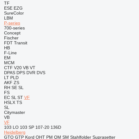
TF
ESE
EZG
SureColor
LBM
P-series
700-series
Concept
Fischer
FDT
Transit
HB
F-Line
EM
MCM
CTF
V20
VB
VT
DPAS
DPS
DVR
DVS
LT
PLD
AKF
ZS
RH
SE
SL
FS
EC
SL
ST
VF
HSLX
TS
SL
Citymaster
VB
VF
103 LO
103 SP
107-20
136D
Heidelberg
GTO
GTP
Kord
OHT
PM
QM
SM
Stahlfolder
Suprasetter