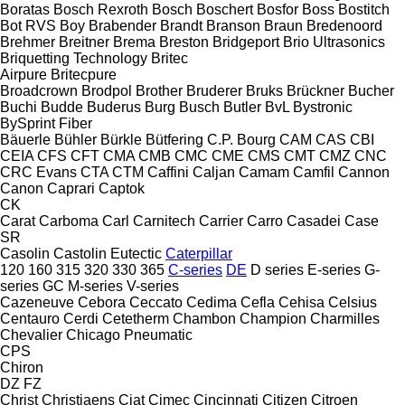
Boratas
Bosch Rexroth
Bosch
Boschert
Bosfor
Boss
Bostitch
Bot RVS
Boy
Brabender
Brandt
Branson
Braun
Bredenoord
Brehmer
Breitner
Brema
Breston
Bridgeport
Brio Ultrasonics
Briquetting Technology
Britec
Airpure
Britecpure
Broadcrown
Brodpol
Brother
Bruderer
Bruks
Brückner
Bucher
Buchi
Budde
Buderus
Burg
Busch
Butler
BvL
Bystronic
BySprint Fiber
Bäuerle
Bühler
Bürkle
Bütfering
C.P. Bourg
CAM
CAS
CBI
CEIA
CFS
CFT
CMA
CMB
CMC
CME
CMS
CMT
CMZ
CNC
CRC Evans
CTA
CTM
Caffini
Caljan
Camam
Camfil
Cannon
Canon
Caprari
Captok
CK
Carat
Carboma
Carl
Carnitech
Carrier
Carro
Casadei
Case
SR
Casolin
Castolin Eutectic
Caterpillar
120
160
315
320
330
365
C-series
DE
D series
E-series
G-
series
GC
M-series
V-series
Cazeneuve
Cebora
Ceccato
Cedima
Cefla
Cehisa
Celsius
Centauro
Cerdi
Cetetherm
Chambon
Champion
Charmilles
Chevalier
Chicago Pneumatic
CPS
Chiron
DZ
FZ
Christ
Christiaens
Ciat
Cimec
Cincinnati
Citizen
Citroen