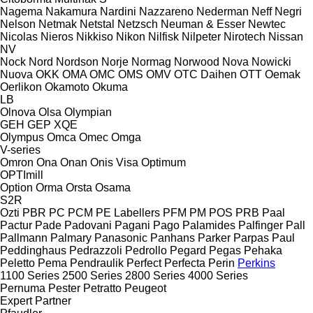
Nagema
Nakamura
Nardini
Nazzareno
Nederman
Neff
Negri
Nelson
Netmak
Netstal
Netzsch
Neuman & Esser
Newtec
Nicolas
Nieros
Nikkiso
Nikon
Nilfisk
Nilpeter
Nirotech
Nissan
NV
Nock
Nord
Nordson
Norje
Normag
Norwood
Nova
Nowicki
Nuova
OKK
OMA
OMC
OMS
OMV
OTC Daihen
OTT
Oemak
Oerlikon
Okamoto
Okuma
LB
Olnova
Olsa
Olympian
GEH
GEP
XQE
Olympus
Omca
Omec
Omga
V-series
Omron
Ona
Onan
Onis Visa
Optimum
OPTImill
Option
Orma
Orsta
Osama
S2R
Ozti
PBR
PC
PCM
PE Labellers
PFM
PM
POS
PRB
Paal
Pactur
Pade
Padovani
Pagani
Pago
Palamides
Palfinger
Pall
Pallmann
Palmary
Panasonic
Panhans
Parker
Parpas
Paul
Peddinghaus
Pedrazzoli
Pedrollo
Pegard
Pegas
Pehaka
Peletto
Pema
Pendraulik
Perfect
Perfecta
Perin
Perkins
1100 Series
2500 Series
2800 Series
4000 Series
Pernuma
Pester
Petratto
Peugeot
Expert
Partner