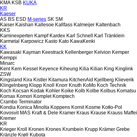
KMA
KSB
KUKA
KR
Kaeser
AS
BS
ESD
M-series
SK
SM
Kaiser
Kaishan
Kallesoe
Kallfass
Kalmeijer
Kaltenbach
KKS
Kaminexperten
Kampf
Kardex
Karl Schnell
Karl Tränklein
Karmetal
Karpowicz
Kasto
Kato
KawaKenki
KK
Kawasaki
Kayman
Keestrack
Kellenberger
Kelvion
Kemper
Kemppi
Minarc
Kent
Kern
Kessel
Keyence
Kiheung
Kilia
Kilian
King
Kinglink
ZSW
Kingsland
Kira
Kistler
Kitamura
KitchenAid
Kjellberg
Klieverik
Klingelnberg
Klopp
Knoll
Knorr
Knuth
KoMo
Koch Technik
Koch
Kocsan
Kodak
Kohler
Koike
Kolb
Kolbe
Kolbus
Komatsu
Komax
Komori
Komplet
Komptech
Crambo
Terminator
Kondia
Konica Minolta
Koppens
Kornit
Kosme
Kotło-Pol
Kovosvit MAS
Kraft & Dele
Kramer
Kraus
Krause
Krauss Maffei
Kremer
KR
Krieger
Kroll
Kronen
Krones
Krumbein
Krupp
Krämer Grebe
Kränzle
Krøll
Kubota