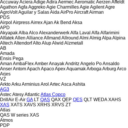
Accuway
Aciera
Adige
Adira
Aermec
Aeromatic
Aerzen
Affeldt
Agathon
Agfa
Aggreko
Agie Charmilles
Agie
Agilent
Agre
AgroVolt
Aguilar y Salas
Aida
AirPro
Aircraft
Airman
PDS
Airpol
Airpress
Airrex
Ajan
Ak Bend
Aksa
APD
Akyapak
Alba
Alco
Alexanderwerk
Alfa Laval
Alfa
Alfarimini
Alfatek
Allen
Alliance
Allmand
Allround
Almi
Almig
Alpa
Alpina
Altech
Altendorf
Alto
Alup
Alwid
Alzmetall
AB
Amada
Ensis
Pega
Aman
AmbaFlex
Amber
Anayak
Andritz
Angelo Po
Ansaldo
Anser
Antom
Apach
Apaco
Apex
Aquamak
Arboga
Arburg
Arco
Arjes
VZ
Arkto
Arku
Arminius
Arol
Artec
Asca
Ashita
AG3
Astec
Atesy
Atlantic
Atlas Copco
DrillAir
E-Air
GA
LT
QAS
QAX
QEP
QES
QLT
WEDA
XAHS
XAS
XATS
XAVS
XRHS
XRVS
ZT
Atlas
QAS
W series
XAS
Atmos
PDP