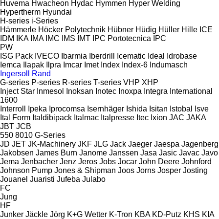
Huvema
Hwacheon
Hydac
Hymmen
Hyper Welding
Hypertherm
Hyundai
H-series
i-Series
Hämmerle
Höcker Polytechnik
Hübner
Hüdig
Hüller Hille
ICE
IDM
IKA
IMA
IMC
IMS
IMT
IPC Portotecnica
IPC
PW
ISG Pack
IVECO
Ibarmia
Iberdrill
Icematic
Ideal
Idrobase
Iemca
Ilapak
Ilpra
Imcar
Imet
Index
Index-6
Indumasch
Ingersoll Rand
G-series
P-series
R-series
T-series
VHP
XHP
Inject Star
Inmesol
Inoksan
Inotec
Inoxpa
Integra
International
1600
Interroll
Ipeka
Iprocomsa
Isernhäger
Ishida
Isitan
Istobal
Isve
Ital Form
Italdibipack
Italmac
Italpresse
Itec
Ixion
JAC
JAKA
JBT
JCB
550
8010
G-Series
JD
JET
JK-Machinery
JKF
JLG
Jack
Jaeger
Jaespa
Jagenberg
Jakobsen
James Burn
Janome
Janssen
Jasa
Jasic
Javac
Javo
Jema
Jenbacher
Jenz
Jeros
Jobs
Jocar
John Deere
Johnford
Johnson Pump
Jones & Shipman
Joos
Jorns
Josper
Josting
Jouanel
Juaristi
Jufeba
Julabo
FC
Jung
HF
Junker
Jäckle
Jörg
K+G Wetter
K-Tron
KBA
KD-Putz
KHS
KIA