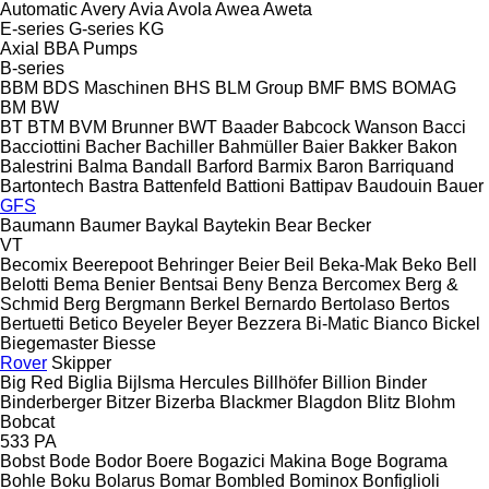
Automatic
Avery
Avia
Avola
Awea
Aweta
E-series
G-series
KG
Axial
BBA Pumps
B-series
BBM
BDS Maschinen
BHS
BLM Group
BMF
BMS
BOMAG
BM
BW
BT
BTM
BVM Brunner
BWT
Baader
Babcock Wanson
Bacci
Bacciottini
Bacher
Bachiller
Bahmüller
Baier
Bakker
Bakon
Balestrini
Balma
Bandall
Barford
Barmix
Baron
Barriquand
Bartontech
Bastra
Battenfeld
Battioni
Battipav
Baudouin
Bauer
GFS
Baumann
Baumer
Baykal
Baytekin
Bear
Becker
VT
Becomix
Beerepoot
Behringer
Beier
Beil
Beka-Mak
Beko
Bell
Belotti
Bema
Benier
Bentsai
Beny
Benza
Bercomex
Berg &
Schmid
Berg
Bergmann
Berkel
Bernardo
Bertolaso
Bertos
Bertuetti
Betico
Beyeler
Beyer
Bezzera
Bi-Matic
Bianco
Bickel
Biegemaster
Biesse
Rover
Skipper
Big Red
Biglia
Bijlsma Hercules
Billhöfer
Billion
Binder
Binderberger
Bitzer
Bizerba
Blackmer
Blagdon
Blitz
Blohm
Bobcat
533
PA
Bobst
Bode
Bodor
Boere
Bogazici Makina
Boge
Bograma
Bohle
Boku
Bolarus
Bomar
Bombled
Bominox
Bonfiglioli