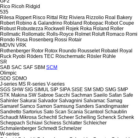
GF2
Rico
Ricoh
Ridgid
535
Rilesa
Rippert
Risco
Rittal
Ritz
Riviera
Rizzolio
Roal Bakery
Robert
Robino & Galandrino
Robland
Robopac
Robot Coupe
Robust
Robustezza
Rockwell
Rojek
Roka
Roland
Roller
Rollmatic
Rollomatic
Rolls-Royce
Rolmet
Roluft
Romaco
Romi
Rondo
Rosa
Rosenberg
Rossi
Rotair
MDVN
VRK
Rothenberger
Rotor
Rotox
Roundo
Rousselet Robatel
Royal
Ruck
Ryobi
Röders TEC
Röschermatic
Rösler
Rühle
SR
SAB
SAC
SAF
SBM
SCM
Olimpic
SDD
SDMO
J-series
MS
R-series
V-series
SGS
SHW
SIG
SIMUL
SIP
SIPA
SISE
SM
SMD
SMG
SMP
STK Makina
SW
Sabroe
Sacchi
Sachman
Saeilo
Safan
Safe
Sahinler
Sakurai
Salvador
Salvagnini
Salvamac
Samag
Samaref
Samco
Samon
Samsung
Sanders
Sandingmaster
Sandretto
Sartorius
Sato
Scan
Scania
Scantool
Schaublin
Schaudt Mikrosa
Schechtl
Scheer
Schelling
Schenck
Schenk
Scheppach
Schiavi
Schiess
Schlatter
Schleicher
Schmalenberger
Schmedt
Schmelzer
W-series