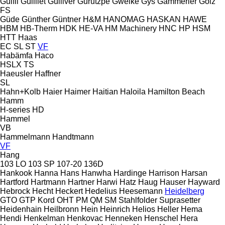
Guifil
Guilliet
Gulliver
Gurutzpe
Gweike
Gys
Gämmerler
Gölz
FS
Güde
Günther
Güntner
H&M
HANOMAG
HASKAN
HAWE
HBM
HB‑Therm
HDK
HE-VA
HM Machinery
HNC
HP
HSM
HTT
Haas
EC
SL
ST
VF
Habämfa
Haco
HSLX
TS
Haeusler
Haffner
SL
Hahn+Kolb
Haier
Haimer
Haitian
Haloila
Hamilton Beach
Hamm
H-series
HD
Hammel
VB
Hammelmann
Handtmann
VF
Hang
103 LO
103 SP
107-20
136D
Hankook
Hanna
Hans
Hanwha
Hardinge
Harrison
Harsan
Hartford
Hartmann
Hartner
Harwi
Hatz
Haug
Hauser
Hayward
Hebrock
Hecht
Heckert
Hedelius
Heesemann
Heidelberg
GTO
GTP
Kord
OHT
PM
QM
SM
Stahlfolder
Suprasetter
Heidenhain
Heilbronn
Hein
Heinrich
Helios
Heller
Hema
Hendi
Henkelman
Henkovac
Henneken
Henschel
Hera