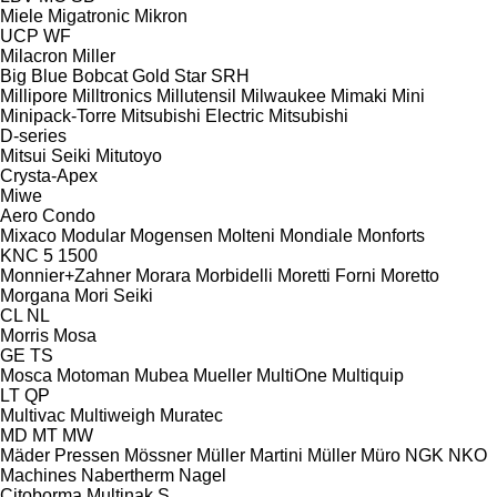
Miele
Migatronic
Mikron
UCP
WF
Milacron
Miller
Big Blue
Bobcat
Gold Star
SRH
Millipore
Milltronics
Millutensil
Milwaukee
Mimaki
Mini
Minipack-Torre
Mitsubishi Electric
Mitsubishi
D-series
Mitsui Seiki
Mitutoyo
Crysta-Apex
Miwe
Aero
Condo
Mixaco
Modular
Mogensen
Molteni
Mondiale
Monforts
KNC 5 1500
Monnier+Zahner
Morara
Morbidelli
Moretti Forni
Moretto
Morgana
Mori Seiki
CL
NL
Morris
Mosa
GE
TS
Mosca
Motoman
Mubea
Mueller
MultiOne
Multiquip
LT
QP
Multivac
Multiweigh
Muratec
MD
MT
MW
Mäder Pressen
Mössner
Müller Martini
Müller
Müro
NGK
NKO
Machines
Nabertherm
Nagel
Citoborma
Multinak S