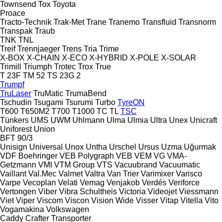
Townsend
Tox
Toyota
Proace
Tracto-Technik
Trak-Met
Trane
Tranemo
Transfluid
Transnorm
Transpak
Traub
TNK
TNL
Treif
Trennjaeger
Trens
Tria
Trime
X-BOX
X-CHAIN
X-ECO
X-HYBRID
X-POLE
X-SOLAR
Trimill
Triumph
Trotec
Trox
True
T 23F
TM 52
TS 23G 2
Trumpf
TruLaser
TruMatic
TrumaBend
Tschudin
Tsugami
Tsurumi
Turbo
TyreON
T600
T650M2
T700
T1000
TC
TL
TSC
Tünkers
UMS
UWM
Uhlmann
Ulma
Ulmia
Ultra
Unex
Unicraft
Uniforest
Union
BFT 90/3
Unisign
Universal
Unox
Untha
Urschel
Ursus
Uzma
Uğurmak
VDF Boehringer
VEB Polygraph
VEB
VEM
VG
VMA-
Getzmann
VMI
VTM Group
VTS
Vacuubrand
Vacuumatic
Vaillant
Val.Mec
Valmet
Valtra
Van Trier
Varimixer
Varisco
Varpe
Vecoplan
Velati
Vemag
Venjakob
Verdés
Veriforce
Vertongen
Viber
Vibra Schultheis
Victoria
Videojet
Viessmann
Viet
Viper
Viscom
Viscon
Vision Wide
Visser
Vitap
Vitella
Vito
Vogamakina
Volkswagen
Caddy
Crafter
Transporter