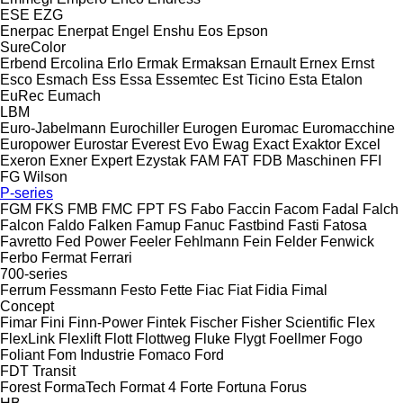
ESE
EZG
Enerpac
Enerpat
Engel
Enshu
Eos
Epson
SureColor
Erbend
Ercolina
Erlo
Ermak
Ermaksan
Ernault
Ernex
Ernst
Esco
Esmach
Ess
Essa
Essemtec
Est Ticino
Esta
Etalon
EuRec
Eumach
LBM
Euro-Jabelmann
Eurochiller
Eurogen
Euromac
Euromacchine
Europower
Eurostar
Everest
Evo
Ewag
Exact
Exaktor
Excel
Exeron
Exner
Expert
Ezystak
FAM
FAT
FDB Maschinen
FFI
FG Wilson
P-series
FGM
FKS
FMB
FMC
FPT
FS
Fabo
Faccin
Facom
Fadal
Falch
Falcon
Faldo
Falken
Famup
Fanuc
Fastbind
Fasti
Fatosa
Favretto
Fed Power
Feeler
Fehlmann
Fein
Felder
Fenwick
Ferbo
Fermat
Ferrari
700-series
Ferrum
Fessmann
Festo
Fette
Fiac
Fiat
Fidia
Fimal
Concept
Fimar
Fini
Finn-Power
Fintek
Fischer
Fisher Scientific
Flex
FlexLink
Flexlift
Flott
Flottweg
Fluke
Flygt
Foellmer
Fogo
Foliant
Fom Industrie
Fomaco
Ford
FDT
Transit
Forest
FormaTech
Format 4
Forte
Fortuna
Forus