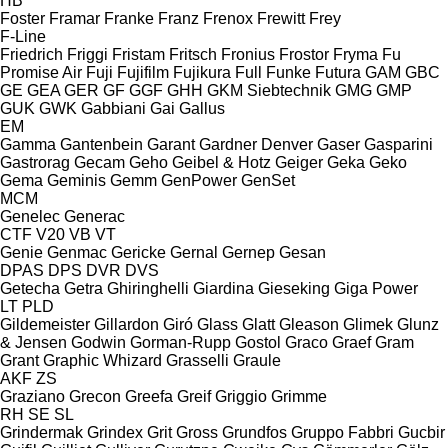
HB
Foster
Framar
Franke
Franz
Frenox
Frewitt
Frey
F-Line
Friedrich
Friggi
Fristam
Fritsch
Fronius
Frostor
Fryma
Fu
Promise Air
Fuji
Fujifilm
Fujikura
Full
Funke
Futura
GAM
GBC
GE
GEA
GER
GF
GGF
GHH
GKM Siebtechnik
GMG
GMP
GUK
GWK
Gabbiani
Gai
Gallus
EM
Gamma
Gantenbein
Garant
Gardner Denver
Gaser
Gasparini
Gastrorag
Gecam
Geho
Geibel & Hotz
Geiger
Geka
Geko
Gema
Geminis
Gemm
GenPower
GenSet
MCM
Genelec
Generac
CTF
V20
VB
VT
Genie
Genmac
Gericke
Gernal
Gernep
Gesan
DPAS
DPS
DVR
DVS
Getecha
Getra
Ghiringhelli
Giardina
Gieseking
Giga Power
LT
PLD
Gildemeister
Gillardon
Giró
Glass
Glatt
Gleason
Glimek
Glunz
& Jensen
Godwin
Gorman-Rupp
Gostol
Graco
Graef
Gram
Grant
Graphic Whizard
Grasselli
Graule
AKF
ZS
Graziano
Grecon
Greefa
Greif
Griggio
Grimme
RH
SE
SL
Grindermak
Grindex
Grit
Gross
Grundfos
Gruppo Fabbri
Gucbir