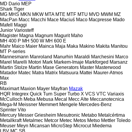
MD Dario
MEP
Shark
Tiger
MG
MHS
MKN
MKW
MTA
MTE
MTF
MTU
MVD
MWM
MZ
MacPan
Macc
Macchi
Mace
Maciuś
Maco
Macpresse
Mado
Mafell
Maggi
Junior
Variosteff
Magister
Magna
Magnum
Magurit
Maho
MH 400 P
MH 500 W
MH 600 E
Mahr
Maico
Maier
Mainca
Maja
Maka
Makino
Makita
Manitou
MT
P-series
Mannesmann
Manroland
Manurhin
Maraldi
Marchesini
Marco
Marel
Marelli Motori
Mark
Markem-Imaje
Markforged
Marsanz
Martin Stolze
Martin
Mase Generators
Master
Masterwood
Matador
Matec
Matra
Matrix
Matsuura
Mattei
Maurer-Atmos
Max
RB
Maximart
Maxion
Mayer
Mayfran
Mazak
HQR
Integrex
Quick Turn
Super Turbo X
VCS
VTC
Variaxis
McCulloch
Meba
Mebusa
Mecal
Mecc Alte
Meccanotecnica
Mega-M
Meissner
Memmert
Mengele
Mercedes-Benz
Sprinter
Vito
Mercury
Messer Griesheim
Mesutronic
Metabo
Metalcértima
Metallkraft
Metalmec
Metcor
Metec
Metos
Metso
Mettler Toledo
Meuser
Meyn
Micansan
MicroStep
Microcut
Miedema
LBV
MC
SB