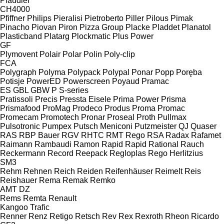
Pfaudler
CH4000
Pfiffner
Philips
Pieralisi
Pietroberto
Piller
Pilous
Pimak
Pinacho
Piovan
Piron
Pizza Group
Placke
Pladdet
Planatol
Plasticband
Platarg
Plockmatic
Plus Power
GF
Plymovent
Polair
Polar
Polin
Poly-clip
FCA
Polygraph
Polyma
Polypack
Polypal
Ponar
Popp
Poręba
Potisje
PowerED
Powerscreen
Poyaud
Pramac
ES
GBL
GBW
P
S-series
Pratissoli
Precis
Pressta Eisele
Prima Power
Prisma
Prismafood
ProMag
Prodeco
Produs
Proma
Promac
Promecam
Promotech
Pronar
Proseal
Proth
Pullmax
Pulsotronic
Pumpex
Putsch Meniconi
Putzmeister
QJ
Quaser
RAS
RBP Bauer
RGV
RHTC
RMT Rego
RSA
Radax
Rafamet
Raimann
Rambaudi
Ramon
Rapid
Rapid
Rational
Rauch
Reckermann
Record
Reepack
Regloplas
Rego Herlitzius
SM3
Rehm
Rehnen
Reich
Reiden
Reifenhäuser
Reimelt
Reis
Reishauer
Rema
Remak
Remko
AMT
DZ
Rems
Remta
Renault
Kangoo
Trafic
Renner
Renz
Retigo
Retsch
Rev
Rex
Rexroth
Rheon
Ricardo