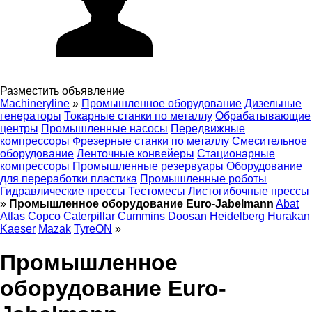
Разместить объявление
Machineryline
»
Промышленное оборудование
Дизельные
генераторы
Токарные станки по металлу
Обрабатывающие
центры
Промышленные насосы
Передвижные
компрессоры
Фрезерные станки по металлу
Смесительное
оборудование
Ленточные конвейеры
Стационарные
компрессоры
Промышленные резервуары
Оборудование
для переработки пластика
Промышленные роботы
Гидравлические прессы
Тестомесы
Листогибочные прессы
»
Промышленное оборудование Euro-Jabelmann
Abat
Atlas Copco
Caterpillar
Cummins
Doosan
Heidelberg
Hurakan
Kaeser
Mazak
TyreON
»
Промышленное
оборудование Euro-