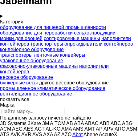
Jabelmann
Категория
оборудование для пищевой промышленности
оборудование для переработки сельхозпродукции
мойки для овощей
сортировочные машины
наполнители
контейнеров
транспортеры
опрокидыватели контейнеров
конвейерное оборудование
транспортеры
ленточные конвейеры
упаковочное оборудование
фасовочно-упаковочные машины
наполнители
контейнеров
весовое оборудование
бункерные весы
другое весовое оборудование
промышленное климатическое оборудование
вентиляционное оборудование
показать все
Марка
По данному запросу ничего не найдено
3D Systems
3Kare
3M
A.TOM
AB
ABA
ABAC
ABB
ABC
ABG
ACM
AEG
AES
AGT
AL-KO
AMA
AMS
AMT
AP
APV
ARO
ASM
ATS
AVK
AVR
AVS
AXA
AZ
AZO
Abat
Abene
AccuteX