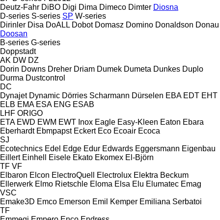
Deutz-Fahr
DiBO
Digi
Dima
Dimeco
Dimter
Diosna
D-series
S-series
SP
W-series
Dirinler
Disa
DoALL
Dobot
Domasz
Domino
Donaldson
Donau
Doosan
B-series
G-series
Doppstadt
AK
DW
DZ
Dorin
Downs
Dreher
Driam
Dumek
Dumeta
Dunkes
Duplo
Durma
Dustcontrol
DC
Dynajet
Dynamic
Dörries Scharmann
Dürselen
EBA
EDT
EHT
ELB
EMA
ESA ENG
ESAB
LHF
ORIGO
ETA
EWD
EWM
EWT Inox
Eagle
Easy-Kleen
Eaton
Ebara
Eberhardt
Ebmpapst
Eckert
Eco
Ecoair
Ecoca
SJ
Ecotechnics
Edel
Edge
Edur
Edwards
Eggersmann
Eigenbau
Eillert
Einhell
Eisele
Ekato
Ekomex
El-Björn
TF
VF
Elbaron
Elcon
ElectroQuell
Electrolux
Elektra Beckum
Ellerwerk
Elmo Rietschle
Eloma
Elsa
Elu
Elumatec
Emag
VSC
Emake3D
Emco
Emerson
Emil Kemper
Emiliana Serbatoi
TF
Emmegi
Empero
Enco
Endress