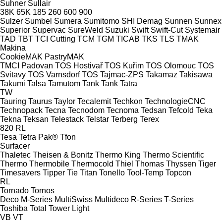
Suhner
Sullair
38K
65K
185
260
600
900
Sulzer
Sumbel
Sumera
Sumitomo SHI Demag
Sunnen
Sunnex
Superior
Supervac
SureWeld
Suzuki
Swift
Swift-Cut
Systemair
TAD
TBT
TCI Cutting
TCM
TGM
TICAB
TKS
TLS
TMAK
Makina
CookieMAK
PastryMAK
TMCI Padovan
TOS Hostivař
TOS Kuřim
TOS Olomouc
TOS
Svitavy
TOS Varnsdorf
TOS
Tajmac-ZPS
Takamaz
Takisawa
Takumi
Talsa
Tamutom
Tank
Tank
Tatra
TW
Tauring
Taurus
Taylor
Tecalemit
Techkon
TechnologieCNC
Technopack
Tecna
Tecnodom
Tecnoma
Tedsan
Tefcold
Teka
Tekna
Teksan
Telestack
Telstar
Terberg
Terex
820
RL
Tesa
Tetra Pak®
Tfon
Surfacer
Thaletec
Theisen & Bonitz
Thermo King
Thermo Scientific
Thermo
Thermobile
Thermocold
Thiel
Thomas
Thyssen
Tiger
Timesavers
Tipper Tie
Titan
Tonello
Tool-Temp
Topcon
RL
Tornado
Tornos
Deco
M-Series
MultiSwiss
Multideco
R-Series
T-Series
Toshiba
Total
Tower Light
VB
VT