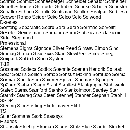
Schmid
Schmidt
Schneeberger
Schneider Senator
Schneider
Schott
Schouten
Schröder
Schubert
Schuko
Schuler
Schuster
Schäffer
Schüco
Schütte
Scotsman
Sculfort
Sealpac
Seditesa
Seewer Rondo
Seiger
Seko
Selco
Selo
Selwood
D-series
Senfeng
SepaMatic
Sepro
Sera
Serap
Serrmac
Servolift
Sesotec
Seydelmann
Shibaura
Shini
Siat
Sicar
Sick
Sicmi
Sidel
Siegmund
Professional
Siemens
Sigma
Signode
Silver Reed
Simasv
Simon
Sind
Sinmag
Sirman
Sisu
Sixis
Skan
SlowBeer
Smec
Smeg
Smipack
SoRoTo
Soco System
T-10
Socomec
Sodeca
Sodick
Soehnle
Soenen Hendrik
Soitaab
Solar
Solaris
Sollich
Somab
Sonsuz Makina
Soraluce
Sorma
Sormac
Speck
Spin
Spinner
Spitzer
Spomasz
Springer
Spänex
Stabau
Stago
Stahl
Stahlfest
Stahlgruppe
Stahlwerk
Stalex
Stama
Stamford
Stanko
Stankoimport
Stanley
Star
Starmix
Starrag
Stas
Steen
Stenhøj
Stenner
Stephan
Stephill
SSDP
Sterling Sihi
Sterling
Stiefelmayer
Stihl
TS
Stiler
Stomana
Stork
Stratasys
F-series
Strausak
Striebig
Stromab
Studer
Stulz
Style
Stäubli
Stöckel