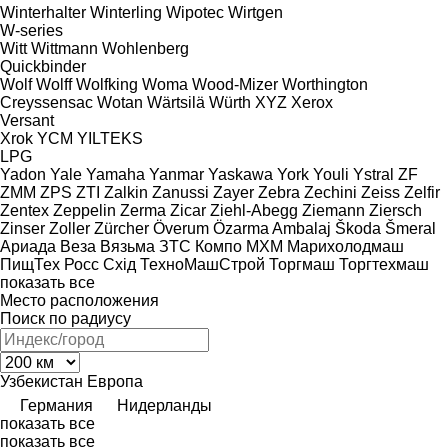
Winterhalter
Winterling
Wipotec
Wirtgen
W-series
Witt
Wittmann
Wohlenberg
Quickbinder
Wolf
Wolff
Wolfking
Woma
Wood-Mizer
Worthington
Creyssensac
Wotan
Wärtsilä
Würth
XYZ
Xerox
Versant
Xrok
YCM
YILTEKS
LPG
Yadon
Yale
Yamaha
Yanmar
Yaskawa
York
Youli
Ystral
ZF
ZMM
ZPS
ZTI
Zalkin
Zanussi
Zayer
Zebra
Zechini
Zeiss
Zelfir
Zentex
Zeppelin
Zerma
Zicar
Ziehl-Abegg
Ziemann
Ziersch
Zinser
Zoller
Zürcher
Överum
Özarma Ambalaj
Škoda
Šmeral
Ариада
Веза
Вязьма
ЗТС
Компо
МХМ
Марихолодмаш
ПищТех
Росс
Схід
ТехноМашСтрой
Торгмаш
Торгтехмаш
показать все
Место расположения
Поиск по радиусу
Узбекистан
Европа
Германия
Нидерланды
показать все
показать все