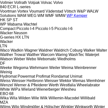
Vollmer
Vollrath
Volpak
Volvac
Volvo
840
ECR
L-series
Voortman
Vortex
Voumard
Väderstad
Vötsch
W&P
WALW
Solutions
WAM
WEG
WM
WMF
WMW
WP Kemper
HK
SP
ST
WP
Wabama
Wachtel
Compact
Piccolo I-4
Piccolo I-5
Piccolo I-6
Wacker Neuson
G-series
HX
LTN
Wacker
LTN
Waco
Wadkin
Wagner
Waldner
Waldrich Coburg
Walker
Walter
Walther Trowal
Walther
Warcom
Waring
WashTec
Waterjet
Watson
Weber
Webo
Webomatic
Wedholms
DF
Weeke
Wegoma
Wehrmann
Weiler
Weima
Weinbrenner
Weinig
Hydromat
Powermat
Profimat
Rondamat
Unimat
Weiss
Weisser Heilbronn
Weisser
Wektor
Wemas
Wemhöner
Wenzel
Werner & Pfleiderer
Werth
Westfalia
Wheelabrator
White
WiPa
Wieland
Wienerberger
Wiesheu
EBO 68
Wika
Wila
Wilden
Wile
Wilk
Willemin-Macodel
Willibald
MZA
Wilms
Wilo
Windmöller & Hölscher
Winkler
Winkworth
Winter