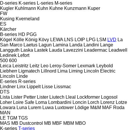
D-series
K-series
L-series
M-series
Kugler
Kuhlmann
Kuhn
Kuhne
Kunzmann
Kuper
FW
Kusing
Kverneland
ES
Kärcher
B-series
HD
PGG
Kögel
Kölle
König
Kövy
LEWA
LNS
LOIP
LPG
LSM
LVD
La
San Marco
Laetus
Lagun
Lamina
Landa
Landini
Lange
Langguth
Laska
Lastek
Lauda
Lavezzini
Leadermac
Leadwell
Ledinek
Lefort
500
600
Leica
Leistritz
Leitz
Leo
Leroy-Somer
Lexmark
Leybold
Liebherr
Ligmatech
Lillnord
Lima
Liming
Lincoln Electric
Lincoln
Linde
E-series
R-series
Lindner
Linx
Lippelt
Lisse
Lissmac
DTS
Lista
Lister Petter
Lister
Liutech
Lleal
Lockformer
Logosol
Loher
Loire Safe
Loma
Lombardini
Loncin
Lorch
Lorenz
Lotze
Lowara
Luna
Lurem
Luwa
Luxtower
Lödige
M&M
MAF Roda
MAN
LE
TGM
TGS
MAS
MB Dustcontrol
MB
MBF
MBM
MBO
K-series
T-series