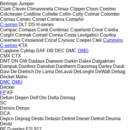
Berlingo
Jumper
Clark
Clever
Climaveneta
Climax
Clipper
Cloos
Coelmo
Colchester
Coldline
Collette
Collin
Colly
Colmar
Colombo
Comau
Comec
Comet
Comeva
CompAir
C-series
DLT
DS
H-series
Compac
Compas
Conti
Contimac
Copeland
Coral
Cordia
Corghi
Cormak
Cornell
Correa
Costa Levigatrici
Courtoy
Creemers
Crisswood
Crizaf
Cryovac
Csepel
Ctek
Cummins
C-series
KTA
Cuppone
Cyklop
DAF
DB
DEC
DMC
DMG
CMX
CTX
DMT
DN
DW
Dadaux
Daewoo
Daikin
Dalex
Dalgakiran
Dampak
Danfoss
Danobat
Dantherm
Daosmaq
Darley
Daub
Davi
De Dietrich
De Lama
DeLaval
DeLonghi
DeWalt
Debag
Deckel Maho
DMC
DMU
Deckel
FP
KF
Defum
Degen
Dell'Oro
Delta
Demag
SC
Denios
Denyo
DCA
Depco
Deprag
Desta
Detasis
Detroit Diesel
Detroit
Deuma
Deutz
BF
D-series
F2L912