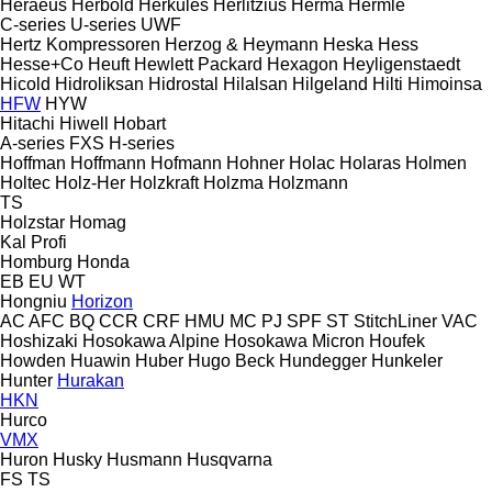
Heraeus
Herbold
Herkules
Herlitzius
Herma
Hermle
C-series
U-series
UWF
Hertz Kompressoren
Herzog & Heymann
Heska
Hess
Hesse+Co
Heuft
Hewlett Packard
Hexagon
Heyligenstaedt
Hicold
Hidroliksan
Hidrostal
Hilalsan
Hilgeland
Hilti
Himoinsa
HFW
HYW
Hitachi
Hiwell
Hobart
A-series
FXS
H-series
Hoffman
Hoffmann
Hofmann
Hohner
Holac
Holaras
Holmen
Holtec
Holz-Her
Holzkraft
Holzma
Holzmann
TS
Holzstar
Homag
Kal
Profi
Homburg
Honda
EB
EU
WT
Hongniu
Horizon
AC
AFC
BQ
CCR
CRF
HMU
MC
PJ
SPF
ST
StitchLiner
VAC
Hoshizaki
Hosokawa Alpine
Hosokawa Micron
Houfek
Howden
Huawin
Huber
Hugo Beck
Hundegger
Hunkeler
Hunter
Hurakan
HKN
Hurco
VMX
Huron
Husky
Husmann
Husqvarna
FS
TS