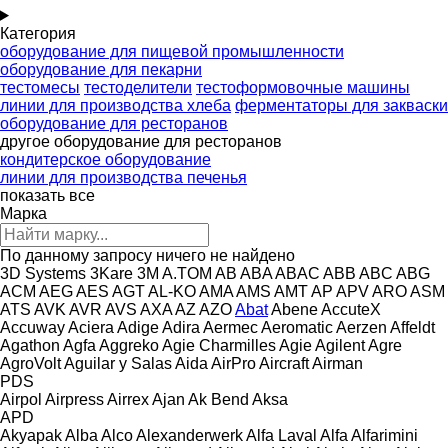
Категория
оборудование для пищевой промышленности
оборудование для пекарни
тестомесы
тестоделители
тестоформовочные машины
линии для производства хлеба
ферментаторы для закваски
оборудование для ресторанов
другое оборудование для ресторанов
кондитерское оборудование
линии для производства печенья
показать все
Марка
По данному запросу ничего не найдено
3D Systems
3Kare
3M
A.TOM
AB
ABA
ABAC
ABB
ABC
ABG
ACM
AEG
AES
AGT
AL-KO
AMA
AMS
AMT
AP
APV
ARO
ASM
ATS
AVK
AVR
AVS
AXA
AZ
AZO
Abat
Abene
AccuteX
Accuway
Aciera
Adige
Adira
Aermec
Aeromatic
Aerzen
Affeldt
Agathon
Agfa
Aggreko
Agie Charmilles
Agie
Agilent
Agre
AgroVolt
Aguilar y Salas
Aida
AirPro
Aircraft
Airman
PDS
Airpol
Airpress
Airrex
Ajan
Ak Bend
Aksa
APD
Akyapak
Alba
Alco
Alexanderwerk
Alfa Laval
Alfa
Alfarimini