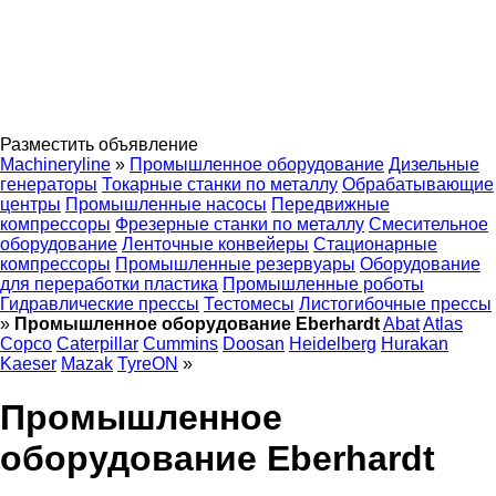
Разместить объявление
Machineryline
»
Промышленное оборудование
Дизельные
генераторы
Токарные станки по металлу
Обрабатывающие
центры
Промышленные насосы
Передвижные
компрессоры
Фрезерные станки по металлу
Смесительное
оборудование
Ленточные конвейеры
Стационарные
компрессоры
Промышленные резервуары
Оборудование
для переработки пластика
Промышленные роботы
Гидравлические прессы
Тестомесы
Листогибочные прессы
»
Промышленное оборудование Eberhardt
Abat
Atlas
Copco
Caterpillar
Cummins
Doosan
Heidelberg
Hurakan
Kaeser
Mazak
TyreON
»
Промышленное
оборудование Eberhardt