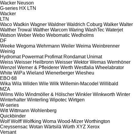
Wacker Neuson
G-series
HX
LTN
Wacker
LTN
Waco
Wadkin
Wagner
Waldner
Waldrich Coburg
Walker
Walter
Walther Trowal
Walther
Warcom
Waring
WashTec
Waterjet
Watson
Weber
Webo
Webomatic
Wedholms
DF
Weeke
Wegoma
Wehrmann
Weiler
Weima
Weinbrenner
Weinig
Hydromat
Powermat
Profimat
Rondamat
Unimat
Weiss
Weisser Heilbronn
Weisser
Wektor
Wemas
Wemhöner
Wenzel
Werner & Pfleiderer
Werth
Westfalia
Wheelabrator
White
WiPa
Wieland
Wienerberger
Wiesheu
EBO 68
Wika
Wila
Wilden
Wile
Wilk
Willemin-Macodel
Willibald
MZA
Wilms
Wilo
Windmöller & Hölscher
Winkler
Winkworth
Winter
Winterhalter
Winterling
Wipotec
Wirtgen
W-series
Witt
Wittmann
Wohlenberg
Quickbinder
Wolf
Wolff
Wolfking
Woma
Wood-Mizer
Worthington
Creyssensac
Wotan
Wärtsilä
Würth
XYZ
Xerox
Versant