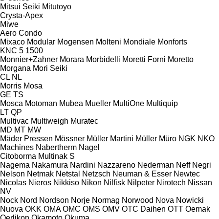
Mitsui Seiki
Mitutoyo
Crysta-Apex
Miwe
Aero
Condo
Mixaco
Modular
Mogensen
Molteni
Mondiale
Monforts
KNC 5 1500
Monnier+Zahner
Morara
Morbidelli
Moretti Forni
Moretto
Morgana
Mori Seiki
CL
NL
Morris
Mosa
GE
TS
Mosca
Motoman
Mubea
Mueller
MultiOne
Multiquip
LT
QP
Multivac
Multiweigh
Muratec
MD
MT
MW
Mäder Pressen
Mössner
Müller Martini
Müller
Müro
NGK
NKO
Machines
Nabertherm
Nagel
Citoborma
Multinak S
Nagema
Nakamura
Nardini
Nazzareno
Nederman
Neff
Negri
Nelson
Netmak
Netstal
Netzsch
Neuman & Esser
Newtec
Nicolas
Nieros
Nikkiso
Nikon
Nilfisk
Nilpeter
Nirotech
Nissan
NV
Nock
Nord
Nordson
Norje
Normag
Norwood
Nova
Nowicki
Nuova
OKK
OMA
OMC
OMS
OMV
OTC Daihen
OTT
Oemak
Oerlikon
Okamoto
Okuma