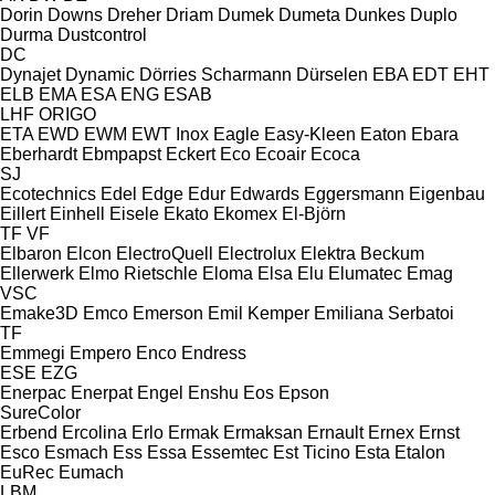
Dorin
Downs
Dreher
Driam
Dumek
Dumeta
Dunkes
Duplo
Durma
Dustcontrol
DC
Dynajet
Dynamic
Dörries Scharmann
Dürselen
EBA
EDT
EHT
ELB
EMA
ESA ENG
ESAB
LHF
ORIGO
ETA
EWD
EWM
EWT Inox
Eagle
Easy-Kleen
Eaton
Ebara
Eberhardt
Ebmpapst
Eckert
Eco
Ecoair
Ecoca
SJ
Ecotechnics
Edel
Edge
Edur
Edwards
Eggersmann
Eigenbau
Eillert
Einhell
Eisele
Ekato
Ekomex
El-Björn
TF
VF
Elbaron
Elcon
ElectroQuell
Electrolux
Elektra Beckum
Ellerwerk
Elmo Rietschle
Eloma
Elsa
Elu
Elumatec
Emag
VSC
Emake3D
Emco
Emerson
Emil Kemper
Emiliana Serbatoi
TF
Emmegi
Empero
Enco
Endress
ESE
EZG
Enerpac
Enerpat
Engel
Enshu
Eos
Epson
SureColor
Erbend
Ercolina
Erlo
Ermak
Ermaksan
Ernault
Ernex
Ernst
Esco
Esmach
Ess
Essa
Essemtec
Est Ticino
Esta
Etalon
EuRec
Eumach
LBM