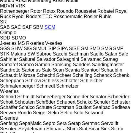
Rondo
Rosa
Rosenberg
Rossi
Rotair
MDVN
VRK
Rothenberger
Rotor
Rotox
Roundo
Rousselet Robatel
Royal
Ruck
Ryobi
Röders TEC
Röschermatic
Rösler
Rühle
SR
SAB
SAC
SAF
SBM
SCM
Olimpic
SDD
SDMO
J-series
MS
R-series
V-series
SGS
SHW
SIG
SIMUL
SIP
SIPA
SISE
SM
SMD
SMG
SMP
STK Makina
SW
Sabroe
Sacchi
Sachman
Saeilo
Safan
Safe
Sahinler
Sakurai
Salvador
Salvagnini
Salvamac
Samag
Samaref
Samco
Samon
Samsung
Sanders
Sandingmaster
Sandretto
Sartorius
Sato
Scan
Scania
Scantool
Schaublin
Schaudt Mikrosa
Schechtl
Scheer
Schelling
Schenck
Schenk
Scheppach
Schiavi
Schiess
Schlatter
Schleicher
Schmalenberger
Schmedt
Schmelzer
W-series
Schmid
Schmidt
Schneeberger
Schneider Senator
Schneider
Schott
Schouten
Schröder
Schubert
Schuko
Schuler
Schuster
Schäffer
Schüco
Schütte
Scotsman
Sculfort
Sealpac
Seditesa
Seewer Rondo
Seiger
Seko
Selco
Selo
Selwood
D-series
Senfeng
SepaMatic
Sepro
Sera
Serap
Serrmac
Servolift
Sesotec
Seydelmann
Shibaura
Shini
Siat
Sicar
Sick
Sicmi