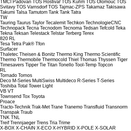
TMCI Padovan
TOS Hostivař
TOS Kuřim
TOS Olomouc
TOS
Svitavy
TOS Varnsdorf
TOS
Tajmac-ZPS
Takamaz
Takisawa
Takumi
Talsa
Tamutom
Tank
Tank
Tatra
TW
Tauring
Taurus
Taylor
Tecalemit
Techkon
TechnologieCNC
Technopack
Tecna
Tecnodom
Tecnoma
Tedsan
Tefcold
Teka
Tekna
Teksan
Telestack
Telstar
Terberg
Terex
820
RL
Tesa
Tetra Pak®
Tfon
Surfacer
Thaletec
Theisen & Bonitz
Thermo King
Thermo Scientific
Thermo
Thermobile
Thermocold
Thiel
Thomas
Thyssen
Tiger
Timesavers
Tipper Tie
Titan
Tonello
Tool-Temp
Topcon
RL
Tornado
Tornos
Deco
M-Series
MultiSwiss
Multideco
R-Series
T-Series
Toshiba
Total
Tower Light
VB
VT
Townsend
Tox
Toyota
Proace
Tracto-Technik
Trak-Met
Trane
Tranemo
Transfluid
Transnorm
Transpak
Traub
TNK
TNL
Treif
Trennjaeger
Trens
Tria
Trime
X-BOX
X-CHAIN
X-ECO
X-HYBRID
X-POLE
X-SOLAR