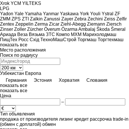
Xrok
YCM
YILTEKS
LPG
Yadon
Yale
Yamaha
Yanmar
Yaskawa
York
Youli
Ystral
ZF
ZMM
ZPS
ZTI
Zalkin
Zanussi
Zayer
Zebra
Zechini
Zeiss
Zelfir
Zentex
Zeppelin
Zerma
Zicar
Ziehl-Abegg
Ziemann
Ziersch
Zinser
Zoller
Zürcher
Överum
Özarma Ambalaj
Škoda
Šmeral
Ариада
Веза
Вязьма
ЗТС
Компо
МХМ
Марихолодмаш
ПищТех
Росс
Схід
ТехноМашСтрой
Торгмаш
Торгтехмаш
показать все
Место расположения
Поиск по радиусу
Узбекистан
Европа
Германия
Эстония
Хорватия
Словакия
показать все
показать все
Цена
–
Тип объявления
продажа
от производителя
лизинг
кредит
рассрочка
trade-in
(обмен с доплатой)
обмен