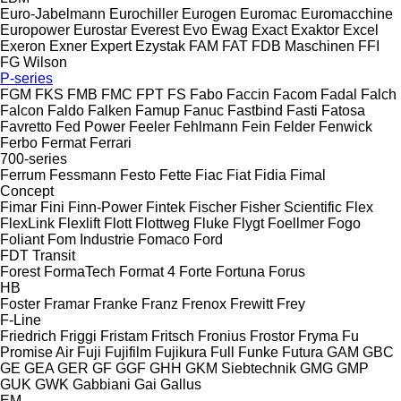
Euro-Jabelmann
Eurochiller
Eurogen
Euromac
Euromacchine
Europower
Eurostar
Everest
Evo
Ewag
Exact
Exaktor
Excel
Exeron
Exner
Expert
Ezystak
FAM
FAT
FDB Maschinen
FFI
FG Wilson
P-series
FGM
FKS
FMB
FMC
FPT
FS
Fabo
Faccin
Facom
Fadal
Falch
Falcon
Faldo
Falken
Famup
Fanuc
Fastbind
Fasti
Fatosa
Favretto
Fed Power
Feeler
Fehlmann
Fein
Felder
Fenwick
Ferbo
Fermat
Ferrari
700-series
Ferrum
Fessmann
Festo
Fette
Fiac
Fiat
Fidia
Fimal
Concept
Fimar
Fini
Finn-Power
Fintek
Fischer
Fisher Scientific
Flex
FlexLink
Flexlift
Flott
Flottweg
Fluke
Flygt
Foellmer
Fogo
Foliant
Fom Industrie
Fomaco
Ford
FDT
Transit
Forest
FormaTech
Format 4
Forte
Fortuna
Forus
HB
Foster
Framar
Franke
Franz
Frenox
Frewitt
Frey
F-Line
Friedrich
Friggi
Fristam
Fritsch
Fronius
Frostor
Fryma
Fu
Promise Air
Fuji
Fujifilm
Fujikura
Full
Funke
Futura
GAM
GBC
GE
GEA
GER
GF
GGF
GHH
GKM Siebtechnik
GMG
GMP
GUK
GWK
Gabbiani
Gai
Gallus
EM