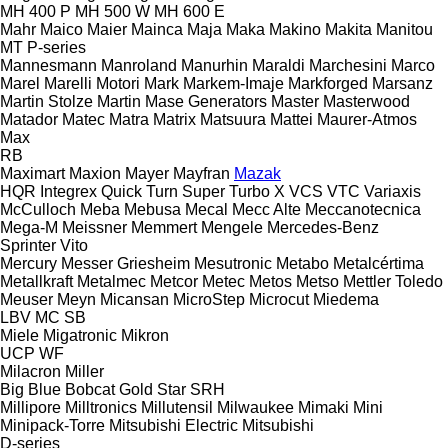
MH 400 P
MH 500 W
MH 600 E
Mahr
Maico
Maier
Mainca
Maja
Maka
Makino
Makita
Manitou
MT
P-series
Mannesmann
Manroland
Manurhin
Maraldi
Marchesini
Marco
Marel
Marelli Motori
Mark
Markem-Imaje
Markforged
Marsanz
Martin Stolze
Martin
Mase Generators
Master
Masterwood
Matador
Matec
Matra
Matrix
Matsuura
Mattei
Maurer-Atmos
Max
RB
Maximart
Maxion
Mayer
Mayfran
Mazak
HQR
Integrex
Quick Turn
Super Turbo X
VCS
VTC
Variaxis
McCulloch
Meba
Mebusa
Mecal
Mecc Alte
Meccanotecnica
Mega-M
Meissner
Memmert
Mengele
Mercedes-Benz
Sprinter
Vito
Mercury
Messer Griesheim
Mesutronic
Metabo
Metalcértima
Metallkraft
Metalmec
Metcor
Metec
Metos
Metso
Mettler Toledo
Meuser
Meyn
Micansan
MicroStep
Microcut
Miedema
LBV
MC
SB
Miele
Migatronic
Mikron
UCP
WF
Milacron
Miller
Big Blue
Bobcat
Gold Star
SRH
Millipore
Milltronics
Millutensil
Milwaukee
Mimaki
Mini
Minipack-Torre
Mitsubishi Electric
Mitsubishi
D-series