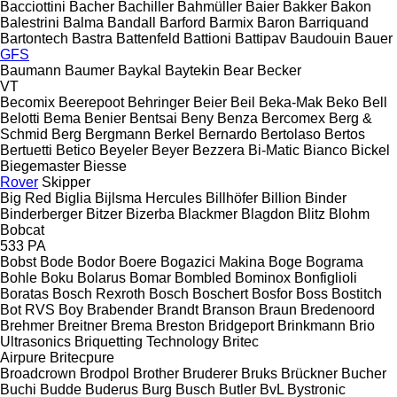
Bacciottini
Bacher
Bachiller
Bahmüller
Baier
Bakker
Bakon
Balestrini
Balma
Bandall
Barford
Barmix
Baron
Barriquand
Bartontech
Bastra
Battenfeld
Battioni
Battipav
Baudouin
Bauer
GFS
Baumann
Baumer
Baykal
Baytekin
Bear
Becker
VT
Becomix
Beerepoot
Behringer
Beier
Beil
Beka-Mak
Beko
Bell
Belotti
Bema
Benier
Bentsai
Beny
Benza
Bercomex
Berg &
Schmid
Berg
Bergmann
Berkel
Bernardo
Bertolaso
Bertos
Bertuetti
Betico
Beyeler
Beyer
Bezzera
Bi-Matic
Bianco
Bickel
Biegemaster
Biesse
Rover
Skipper
Big Red
Biglia
Bijlsma Hercules
Billhöfer
Billion
Binder
Binderberger
Bitzer
Bizerba
Blackmer
Blagdon
Blitz
Blohm
Bobcat
533
PA
Bobst
Bode
Bodor
Boere
Bogazici Makina
Boge
Bograma
Bohle
Boku
Bolarus
Bomar
Bombled
Bominox
Bonfiglioli
Boratas
Bosch Rexroth
Bosch
Boschert
Bosfor
Boss
Bostitch
Bot RVS
Boy
Brabender
Brandt
Branson
Braun
Bredenoord
Brehmer
Breitner
Brema
Breston
Bridgeport
Brinkmann
Brio
Ultrasonics
Briquetting Technology
Britec
Airpure
Britecpure
Broadcrown
Brodpol
Brother
Bruderer
Bruks
Brückner
Bucher
Buchi
Budde
Buderus
Burg
Busch
Butler
BvL
Bystronic