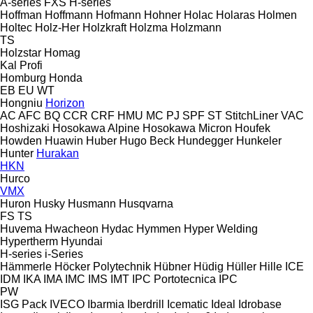
A-series
FXS
H-series
Hoffman
Hoffmann
Hofmann
Hohner
Holac
Holaras
Holmen
Holtec
Holz-Her
Holzkraft
Holzma
Holzmann
TS
Holzstar
Homag
Kal
Profi
Homburg
Honda
EB
EU
WT
Hongniu
Horizon
AC
AFC
BQ
CCR
CRF
HMU
MC
PJ
SPF
ST
StitchLiner
VAC
Hoshizaki
Hosokawa Alpine
Hosokawa Micron
Houfek
Howden
Huawin
Huber
Hugo Beck
Hundegger
Hunkeler
Hunter
Hurakan
HKN
Hurco
VMX
Huron
Husky
Husmann
Husqvarna
FS
TS
Huvema
Hwacheon
Hydac
Hymmen
Hyper Welding
Hypertherm
Hyundai
H-series
i-Series
Hämmerle
Höcker Polytechnik
Hübner
Hüdig
Hüller Hille
ICE
IDM
IKA
IMA
IMC
IMS
IMT
IPC Portotecnica
IPC
PW
ISG Pack
IVECO
Ibarmia
Iberdrill
Icematic
Ideal
Idrobase