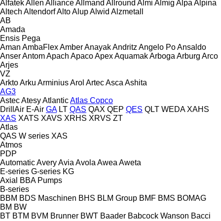
Alfatek
Allen
Alliance
Allmand
Allround
Almi
Almig
Alpa
Alpina
Altech
Altendorf
Alto
Alup
Alwid
Alzmetall
AB
Amada
Ensis
Pega
Aman
AmbaFlex
Amber
Anayak
Andritz
Angelo Po
Ansaldo
Anser
Antom
Apach
Apaco
Apex
Aquamak
Arboga
Arburg
Arco
Arjes
VZ
Arkto
Arku
Arminius
Arol
Artec
Asca
Ashita
AG3
Astec
Atesy
Atlantic
Atlas Copco
DrillAir
E-Air
GA
LT
QAS
QAX
QEP
QES
QLT
WEDA
XAHS
XAS
XATS
XAVS
XRHS
XRVS
ZT
Atlas
QAS
W series
XAS
Atmos
PDP
Automatic
Avery
Avia
Avola
Awea
Aweta
E-series
G-series
KG
Axial
BBA Pumps
B-series
BBM
BDS Maschinen
BHS
BLM Group
BMF
BMS
BOMAG
BM
BW
BT
BTM
BVM Brunner
BWT
Baader
Babcock Wanson
Bacci