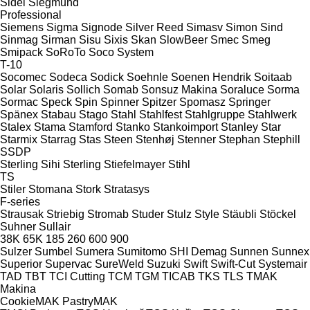
Sidel
Siegmund
Professional
Siemens
Sigma
Signode
Silver Reed
Simasv
Simon
Sind
Sinmag
Sirman
Sisu
Sixis
Skan
SlowBeer
Smec
Smeg
Smipack
SoRoTo
Soco System
T-10
Socomec
Sodeca
Sodick
Soehnle
Soenen Hendrik
Soitaab
Solar
Solaris
Sollich
Somab
Sonsuz Makina
Soraluce
Sorma
Sormac
Speck
Spin
Spinner
Spitzer
Spomasz
Springer
Spänex
Stabau
Stago
Stahl
Stahlfest
Stahlgruppe
Stahlwerk
Stalex
Stama
Stamford
Stanko
Stankoimport
Stanley
Star
Starmix
Starrag
Stas
Steen
Stenhøj
Stenner
Stephan
Stephill
SSDP
Sterling Sihi
Sterling
Stiefelmayer
Stihl
TS
Stiler
Stomana
Stork
Stratasys
F-series
Strausak
Striebig
Stromab
Studer
Stulz
Style
Stäubli
Stöckel
Suhner
Sullair
38K
65K
185
260
600
900
Sulzer
Sumbel
Sumera
Sumitomo SHI Demag
Sunnen
Sunnex
Superior
Supervac
SureWeld
Suzuki
Swift
Swift-Cut
Systemair
TAD
TBT
TCI Cutting
TCM
TGM
TICAB
TKS
TLS
TMAK
Makina
CookieMAK
PastryMAK