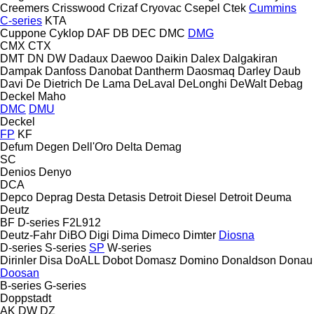
Creemers
Crisswood
Crizaf
Cryovac
Csepel
Ctek
Cummins
C-series
KTA
Cuppone
Cyklop
DAF
DB
DEC
DMC
DMG
CMX
CTX
DMT
DN
DW
Dadaux
Daewoo
Daikin
Dalex
Dalgakiran
Dampak
Danfoss
Danobat
Dantherm
Daosmaq
Darley
Daub
Davi
De Dietrich
De Lama
DeLaval
DeLonghi
DeWalt
Debag
Deckel Maho
DMC
DMU
Deckel
FP
KF
Defum
Degen
Dell'Oro
Delta
Demag
SC
Denios
Denyo
DCA
Depco
Deprag
Desta
Detasis
Detroit Diesel
Detroit
Deuma
Deutz
BF
D-series
F2L912
Deutz-Fahr
DiBO
Digi
Dima
Dimeco
Dimter
Diosna
D-series
S-series
SP
W-series
Dirinler
Disa
DoALL
Dobot
Domasz
Domino
Donaldson
Donau
Doosan
B-series
G-series
Doppstadt
AK
DW
DZ