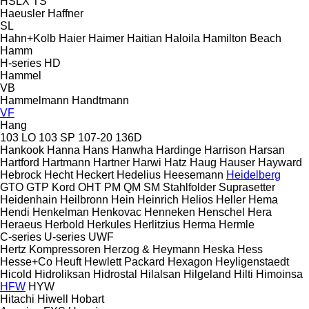
HSLX
TS
Haeusler
Haffner
SL
Hahn+Kolb
Haier
Haimer
Haitian
Haloila
Hamilton Beach
Hamm
H-series
HD
Hammel
VB
Hammelmann
Handtmann
VF
Hang
103 LO
103 SP
107-20
136D
Hankook
Hanna
Hans
Hanwha
Hardinge
Harrison
Harsan
Hartford
Hartmann
Hartner
Harwi
Hatz
Haug
Hauser
Hayward
Hebrock
Hecht
Heckert
Hedelius
Heesemann
Heidelberg
GTO
GTP
Kord
OHT
PM
QM
SM
Stahlfolder
Suprasetter
Heidenhain
Heilbronn
Hein
Heinrich
Helios
Heller
Hema
Hendi
Henkelman
Henkovac
Henneken
Henschel
Hera
Heraeus
Herbold
Herkules
Herlitzius
Herma
Hermle
C-series
U-series
UWF
Hertz Kompressoren
Herzog & Heymann
Heska
Hess
Hesse+Co
Heuft
Hewlett Packard
Hexagon
Heyligenstaedt
Hicold
Hidroliksan
Hidrostal
Hilalsan
Hilgeland
Hilti
Himoinsa
HFW
HYW
Hitachi
Hiwell
Hobart