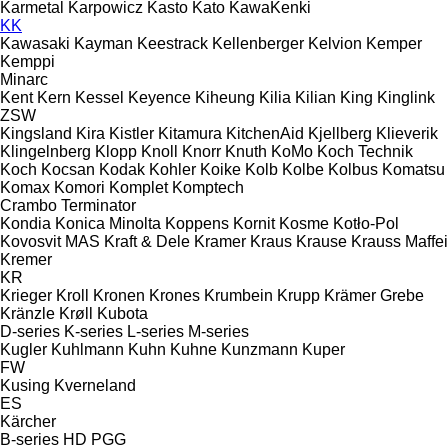
Karmetal
Karpowicz
Kasto
Kato
KawaKenki
KK
Kawasaki
Kayman
Keestrack
Kellenberger
Kelvion
Kemper
Kemppi
Minarc
Kent
Kern
Kessel
Keyence
Kiheung
Kilia
Kilian
King
Kinglink
ZSW
Kingsland
Kira
Kistler
Kitamura
KitchenAid
Kjellberg
Klieverik
Klingelnberg
Klopp
Knoll
Knorr
Knuth
KoMo
Koch Technik
Koch
Kocsan
Kodak
Kohler
Koike
Kolb
Kolbe
Kolbus
Komatsu
Komax
Komori
Komplet
Komptech
Crambo
Terminator
Kondia
Konica Minolta
Koppens
Kornit
Kosme
Kotło-Pol
Kovosvit MAS
Kraft & Dele
Kramer
Kraus
Krause
Krauss Maffei
Kremer
KR
Krieger
Kroll
Kronen
Krones
Krumbein
Krupp
Krämer Grebe
Kränzle
Krøll
Kubota
D-series
K-series
L-series
M-series
Kugler
Kuhlmann
Kuhn
Kuhne
Kunzmann
Kuper
FW
Kusing
Kverneland
ES
Kärcher
B-series
HD
PGG