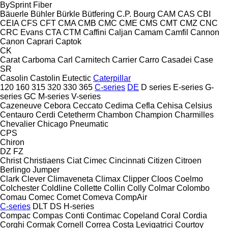
BySprint Fiber
Bäuerle
Bühler
Bürkle
Bütfering
C.P. Bourg
CAM
CAS
CBI
CEIA
CFS
CFT
CMA
CMB
CMC
CME
CMS
CMT
CMZ
CNC
CRC Evans
CTA
CTM
Caffini
Caljan
Camam
Camfil
Cannon
Canon
Caprari
Captok
CK
Carat
Carboma
Carl
Carnitech
Carrier
Carro
Casadei
Case
SR
Casolin
Castolin Eutectic
Caterpillar
120
160
315
320
330
365
C-series
DE
D series
E-series
G-
series
GC
M-series
V-series
Cazeneuve
Cebora
Ceccato
Cedima
Cefla
Cehisa
Celsius
Centauro
Cerdi
Cetetherm
Chambon
Champion
Charmilles
Chevalier
Chicago Pneumatic
CPS
Chiron
DZ
FZ
Christ
Christiaens
Ciat
Cimec
Cincinnati
Citizen
Citroen
Berlingo
Jumper
Clark
Clever
Climaveneta
Climax
Clipper
Cloos
Coelmo
Colchester
Coldline
Collette
Collin
Colly
Colmar
Colombo
Comau
Comec
Comet
Comeva
CompAir
C-series
DLT
DS
H-series
Compac
Compas
Conti
Contimac
Copeland
Coral
Cordia
Corghi
Cormak
Cornell
Correa
Costa Levigatrici
Courtoy