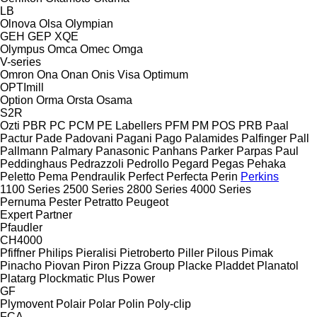
LB
Olnova
Olsa
Olympian
GEH
GEP
XQE
Olympus
Omca
Omec
Omga
V-series
Omron
Ona
Onan
Onis Visa
Optimum
OPTImill
Option
Orma
Orsta
Osama
S2R
Ozti
PBR
PC
PCM
PE Labellers
PFM
PM
POS
PRB
Paal
Pactur
Pade
Padovani
Pagani
Pago
Palamides
Palfinger
Pall
Pallmann
Palmary
Panasonic
Panhans
Parker
Parpas
Paul
Peddinghaus
Pedrazzoli
Pedrollo
Pegard
Pegas
Pehaka
Peletto
Pema
Pendraulik
Perfect
Perfecta
Perin
Perkins
1100 Series
2500 Series
2800 Series
4000 Series
Pernuma
Pester
Petratto
Peugeot
Expert
Partner
Pfaudler
CH4000
Pfiffner
Philips
Pieralisi
Pietroberto
Piller
Pilous
Pimak
Pinacho
Piovan
Piron
Pizza Group
Placke
Pladdet
Planatol
Platarg
Plockmatic
Plus Power
GF
Plymovent
Polair
Polar
Polin
Poly-clip
FCA