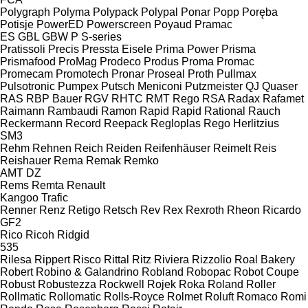
Polygraph
Polyma
Polypack
Polypal
Ponar
Popp
Poręba
Potisje
PowerED
Powerscreen
Poyaud
Pramac
ES
GBL
GBW
P
S-series
Pratissoli
Precis
Pressta Eisele
Prima Power
Prisma
Prismafood
ProMag
Prodeco
Produs
Proma
Promac
Promecam
Promotech
Pronar
Proseal
Proth
Pullmax
Pulsotronic
Pumpex
Putsch Meniconi
Putzmeister
QJ
Quaser
RAS
RBP Bauer
RGV
RHTC
RMT Rego
RSA
Radax
Rafamet
Raimann
Rambaudi
Ramon
Rapid
Rapid
Rational
Rauch
Reckermann
Record
Reepack
Regloplas
Rego Herlitzius
SM3
Rehm
Rehnen
Reich
Reiden
Reifenhäuser
Reimelt
Reis
Reishauer
Rema
Remak
Remko
AMT
DZ
Rems
Remta
Renault
Kangoo
Trafic
Renner
Renz
Retigo
Retsch
Rev
Rex
Rexroth
Rheon
Ricardo
GF2
Rico
Ricoh
Ridgid
535
Rilesa
Rippert
Risco
Rittal
Ritz
Riviera
Rizzolio
Roal Bakery
Robert
Robino & Galandrino
Robland
Robopac
Robot Coupe
Robust
Robustezza
Rockwell
Rojek
Roka
Roland
Roller
Rollmatic
Rollomatic
Rolls-Royce
Rolmet
Roluft
Romaco
Romi