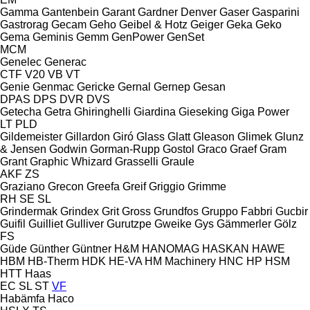
Gamma
Gantenbein
Garant
Gardner Denver
Gaser
Gasparini
Gastrorag
Gecam
Geho
Geibel & Hotz
Geiger
Geka
Geko
Gema
Geminis
Gemm
GenPower
GenSet
MCM
Genelec
Generac
CTF
V20
VB
VT
Genie
Genmac
Gericke
Gernal
Gernep
Gesan
DPAS
DPS
DVR
DVS
Getecha
Getra
Ghiringhelli
Giardina
Gieseking
Giga Power
LT
PLD
Gildemeister
Gillardon
Giró
Glass
Glatt
Gleason
Glimek
Glunz
& Jensen
Godwin
Gorman-Rupp
Gostol
Graco
Graef
Gram
Grant
Graphic Whizard
Grasselli
Graule
AKF
ZS
Graziano
Grecon
Greefa
Greif
Griggio
Grimme
RH
SE
SL
Grindermak
Grindex
Grit
Gross
Grundfos
Gruppo Fabbri
Gucbir
Guifil
Guilliet
Gulliver
Gurutzpe
Gweike
Gys
Gämmerler
Gölz
FS
Güde
Günther
Güntner
H&M
HANOMAG
HASKAN
HAWE
HBM
HB‑Therm
HDK
HE-VA
HM Machinery
HNC
HP
HSM
HTT
Haas
EC
SL
ST
VF
Habämfa
Haco