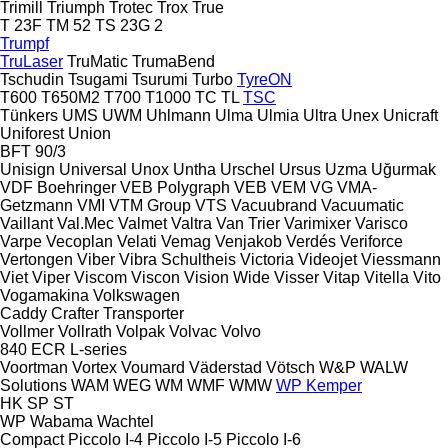
Trimill
Triumph
Trotec
Trox
True
T 23F
TM 52
TS 23G 2
Trumpf
TruLaser
TruMatic
TrumaBend
Tschudin
Tsugami
Tsurumi
Turbo
TyreON
T600
T650M2
T700
T1000
TC
TL
TSC
Tünkers
UMS
UWM
Uhlmann
Ulma
Ulmia
Ultra
Unex
Unicraft
Uniforest
Union
BFT 90/3
Unisign
Universal
Unox
Untha
Urschel
Ursus
Uzma
Uğurmak
VDF Boehringer
VEB Polygraph
VEB
VEM
VG
VMA-
Getzmann
VMI
VTM Group
VTS
Vacuubrand
Vacuumatic
Vaillant
Val.Mec
Valmet
Valtra
Van Trier
Varimixer
Varisco
Varpe
Vecoplan
Velati
Vemag
Venjakob
Verdés
Veriforce
Vertongen
Viber
Vibra Schultheis
Victoria
Videojet
Viessmann
Viet
Viper
Viscom
Viscon
Vision Wide
Visser
Vitap
Vitella
Vito
Vogamakina
Volkswagen
Caddy
Crafter
Transporter
Vollmer
Vollrath
Volpak
Volvac
Volvo
840
ECR
L-series
Voortman
Vortex
Voumard
Väderstad
Vötsch
W&P
WALW
Solutions
WAM
WEG
WM
WMF
WMW
WP Kemper
HK
SP
ST
WP
Wabama
Wachtel
Compact
Piccolo I-4
Piccolo I-5
Piccolo I-6