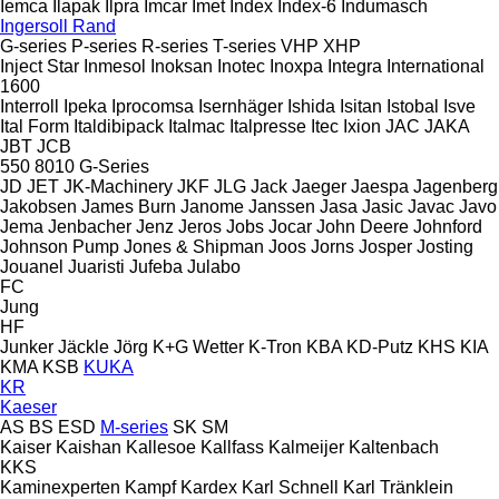
Iemca
Ilapak
Ilpra
Imcar
Imet
Index
Index-6
Indumasch
Ingersoll Rand
G-series
P-series
R-series
T-series
VHP
XHP
Inject Star
Inmesol
Inoksan
Inotec
Inoxpa
Integra
International
1600
Interroll
Ipeka
Iprocomsa
Isernhäger
Ishida
Isitan
Istobal
Isve
Ital Form
Italdibipack
Italmac
Italpresse
Itec
Ixion
JAC
JAKA
JBT
JCB
550
8010
G-Series
JD
JET
JK-Machinery
JKF
JLG
Jack
Jaeger
Jaespa
Jagenberg
Jakobsen
James Burn
Janome
Janssen
Jasa
Jasic
Javac
Javo
Jema
Jenbacher
Jenz
Jeros
Jobs
Jocar
John Deere
Johnford
Johnson Pump
Jones & Shipman
Joos
Jorns
Josper
Josting
Jouanel
Juaristi
Jufeba
Julabo
FC
Jung
HF
Junker
Jäckle
Jörg
K+G Wetter
K-Tron
KBA
KD-Putz
KHS
KIA
KMA
KSB
KUKA
KR
Kaeser
AS
BS
ESD
M-series
SK
SM
Kaiser
Kaishan
Kallesoe
Kallfass
Kalmeijer
Kaltenbach
KKS
Kaminexperten
Kampf
Kardex
Karl Schnell
Karl Tränklein