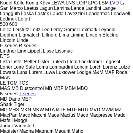
Kögel
Kölle
König
Kövy
LEWA
LNS
LOIP
LPG
LSM
LVD
La
San Marco
Laetus
Lagun
Lamina
Landa
Landini
Lange
Langguth
Laska
Lastek
Lauda
Lavezzini
Leadermac
Leadwell
Ledinek
Lefort
500
600
Leica
Leistritz
Leitz
Leo
Leroy-Somer
Lexmark
Leybold
Liebherr
Ligmatech
Lillnord
Lima
Liming
Lincoln Electric
Lincoln
Linde
E-series
R-series
Lindner
Linx
Lippelt
Lisse
Lissmac
DTS
Lista
Lister Petter
Lister
Liutech
Lleal
Lockformer
Logosol
Loher
Loire Safe
Loma
Lombardini
Loncin
Lorch
Lorenz
Lotze
Lowara
Luna
Lurem
Luwa
Luxtower
Lödige
M&M
MAF Roda
MAN
LE
TGM
TGS
MAS
MB Dustcontrol
MB
MBF
MBM
MBO
K-series
T-series
MD Dario
MEP
Shark
Tiger
MG
MHS
MKN
MKW
MTA
MTE
MTF
MTU
MVD
MWM
MZ
MacPan
Macc
Macchi
Mace
Maciuś
Maco
Macpresse
Mado
Mafell
Maggi
Junior
Variosteff
Magister
Magna
Magnum
Magurit
Maho