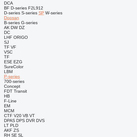
DCA
BF
D-series
F2L912
D-series
S-series
SP
W-series
Doosan
B-series
G-series
AK
DW
DZ
DC
LHF
ORIGO
SJ
TF
VF
VSC
TF
ESE
EZG
SureColor
LBM
P-series
700-series
Concept
FDT
Transit
HB
F-Line
EM
MCM
CTF
V20
VB
VT
DPAS
DPS
DVR
DVS
LT
PLD
AKF
ZS
RH
SE
SL