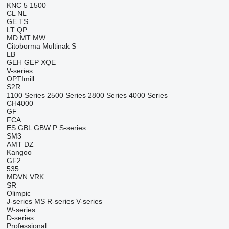
KNC 5 1500
CL
NL
GE
TS
LT
QP
MD
MT
MW
Citoborma
Multinak S
LB
GEH
GEP
XQE
V-series
OPTImill
S2R
1100 Series
2500 Series
2800 Series
4000 Series
CH4000
GF
FCA
ES
GBL
GBW
P
S-series
SM3
AMT
DZ
Kangoo
GF2
535
MDVN
VRK
SR
Olimpic
J-series
MS
R-series
V-series
W-series
D-series
Professional