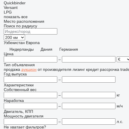
Quickbinder
Versant
LPG
показать все
Место расположения
Поиск по радиусу
Узбекистан
Европа
Нидерланды
Дания
Германия
Цена
–
Тип объявления
продажа
аукцион
от производителя
лизинг
кредит
рассрочка
trad
Год выпуска
–
Характеристики
Собственный вес
–
кг
Наработка
–
м/ч
Двигатель, КПП
Мощность двигателя
–
л.с.
Не хватает фильтров?