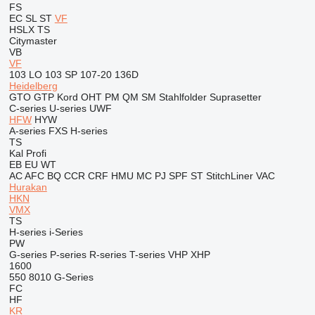
FS
EC
SL
ST
VF
HSLX
TS
Citymaster
VB
VF
103 LO
103 SP
107-20
136D
Heidelberg
GTO
GTP
Kord
OHT
PM
QM
SM
Stahlfolder
Suprasetter
C-series
U-series
UWF
HFW
HYW
A-series
FXS
H-series
TS
Kal
Profi
EB
EU
WT
AC
AFC
BQ
CCR
CRF
HMU
MC
PJ
SPF
ST
StitchLiner
VAC
Hurakan
HKN
VMX
TS
H-series
i-Series
PW
G-series
P-series
R-series
T-series
VHP
XHP
1600
550
8010
G-Series
FC
HF
KR