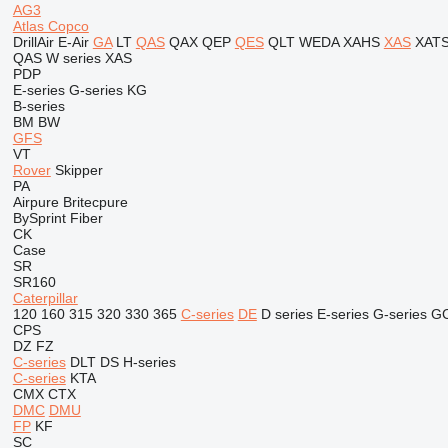
AG3
Atlas Copco
DrillAir
E-Air
GA
LT
QAS
QAX
QEP
QES
QLT
WEDA
XAHS
XAS
XAT
QAS
W series
XAS
PDP
E-series
G-series
KG
B-series
BM
BW
GFS
VT
Rover
Skipper
PA
Airpure
Britecpure
BySprint Fiber
CK
Case
SR
SR160
Caterpillar
120
160
315
320
330
365
C-series
DE
D series
E-series
G-series
G
CPS
DZ
FZ
C-series
DLT
DS
H-series
C-series
KTA
CMX
CTX
DMC
DMU
FP
KF
SC