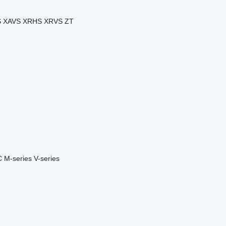
S
XAVS
XRHS
XRVS
ZT
C
M-series
V-series