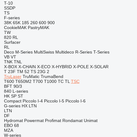
T-10
SSDP
TS
F-series
38K
65K
185
260
600
900
CookieMAK
PastryMAK
TW
820
RL
Surfacer
RL
Deco
M-Series
MultiSwiss
Multideco
R-Series
T-Series
VB
VT
TNK
TNL
X-BOX
X-CHAIN
X-ECO
X-HYBRID
X-POLE
X-SOLAR
T 23F
TM 52
TS 23G 2
TruLaser
TruMatic
TrumaBend
T600
T650M2
T700
T1000
TC
TL
TSC
BFT 90/3
840
L-series
HK
SP
ST
Compact
Piccolo I-4
Piccolo I-5
Piccolo I-6
G-series
HX
LTN
LTN
DF
Hydromat
Powermat
Profimat
Rondamat
Unimat
EBO 68
MZA
W-series