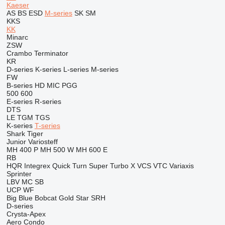
Kaeser
AS
BS
ESD
M-series
SK
SM
KKS
KK
Minarc
ZSW
Crambo
Terminator
KR
D-series
K-series
L-series
M-series
FW
B-series
HD
MIC
PGG
500
600
E-series
R-series
DTS
LE
TGM
TGS
K-series
T-series
Shark
Tiger
Junior
Variosteff
MH 400 P
MH 500 W
MH 600 E
RB
HQR
Integrex
Quick Turn
Super Turbo X
VCS
VTC
Variaxis
Sprinter
LBV
MC
SB
UCP
WF
Big Blue
Bobcat
Gold Star
SRH
D-series
Crysta-Apex
Aero
Condo