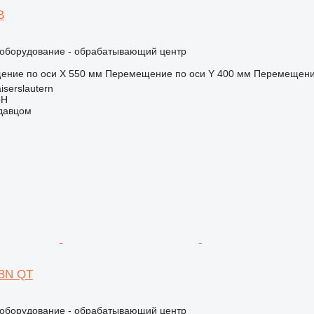
B
борудование - обрабатывающий центр
ение по оси X
550 мм
Перемещение по оси Y
400 мм
Перемещение
iserslautern
bH
одавцом
2BN QT
борудование - обрабатывающий центр