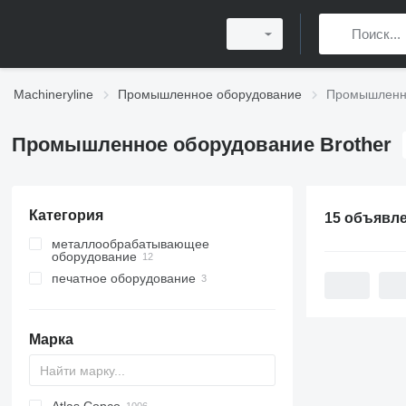
Machineryline
Промышленное оборудование
Промышленно
Промышленное оборудование Brother
Категория
15 объявл
металлообрабатывающее
оборудование
печатное оборудование
обрабатывающие центры
фрезерные станки по металлу
принтеры
электроэрозионные станки
текстильные принтеры
Марка
цифровые печатные машины