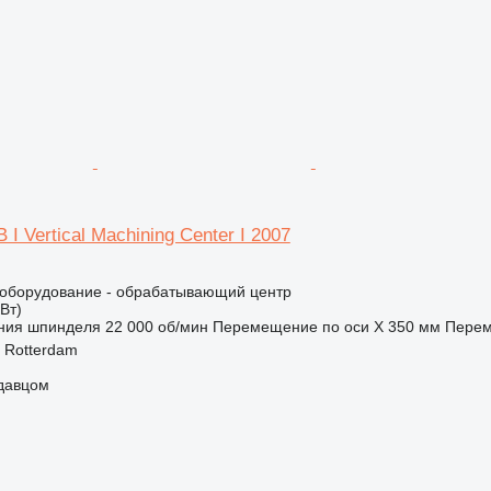
 I Vertical Machining Center I 2007
борудование - обрабатывающий центр
кВт)
ния шпинделя
22 000 об/мин
Перемещение по оси X
350 мм
Перем
 Rotterdam
одавцом