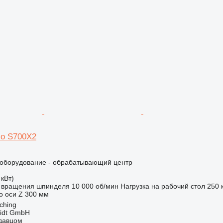
io S700X2
борудование - обрабатывающий центр
 кВт)
 вращения шпинделя
10 000 об/мин
Нагрузка на рабочий стол
250 
 оси Z
300 мм
ching
midt GmbH
одавцом