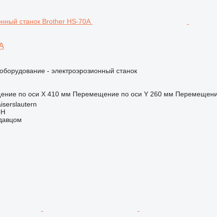
A
борудование - электроэрозионный станок
ение по оси X
410 мм
Перемещение по оси Y
260 мм
Перемещение
iserslautern
bH
одавцом