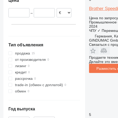
Цена
Швейцария
Словакия
Brother Speed
–
Сербия
Цена по запросу
Бельгия
Промышленное о
2024
ЧПУ
✓
Перемещ
Германия, Ka
GINDUMAC Gm
Связаться с пр
Тип объявления
продажа
Продаете техни
от производителя
Делайте это вме
лизинг
Разместить
кредит
рассрочка
trade-in (обмен с доплатой)
обмен
Год выпуска
5