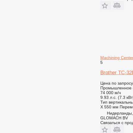
Machining Cente
5
Brother TC-32B
Цена по запросу
Промышленное о
74 000 м/ч
9.93 л.с. (7.3 кВт
Тип
вертикальн
X
550 мм
Перем
Нидерланды,
GLOMACH BV
Связаться с пр