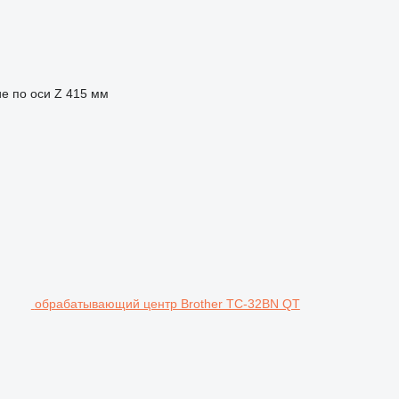
 по оси Z
415 мм
обрабатывающий центр Brother TC-32BN QT