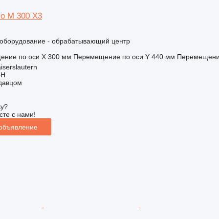
io M 300 X3
борудование - обрабатывающий центр
ение по оси X
300 мм
Перемещение по оси Y
440 мм
Перемещение
iserslautern
bH
одавцом
ку?
сте с нами!
 объявление