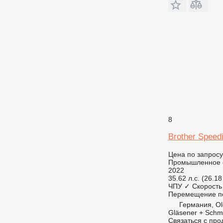
8
Brother Speed
Цена по запросу
Промышленное о
2022
35.62 л.с. (26.18
ЧПУ
✓
Скорость
Перемещение по
Германия, Ol
Gläsener + Sch
Связаться с пр