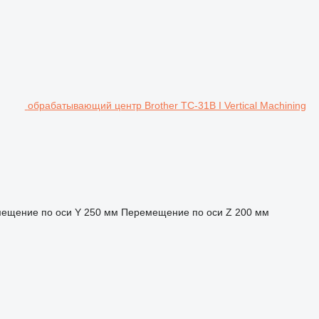
обрабатывающий центр Brother TC-31B I Vertical Machining
ещение по оси Y
250 мм
Перемещение по оси Z
200 мм