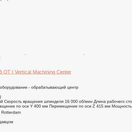
r
 QT I Vertical Machining Center
борудование - обрабатывающий центр
)
ый
Скорость вращения шпинделя
16 000 об/мин
Длина рабочего ст
ещение по оси Y
400 мм
Перемещение по оси Z
415 мм
Мощность
 Rotterdam
одавцом