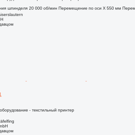
ния шпинделя
20 000 об/мин
Перемещение по оси X
550 мм
Перем
iserslautern
bH
одавцом
1
борудование - текстильный принтер
felfing
GmbH
одавцом