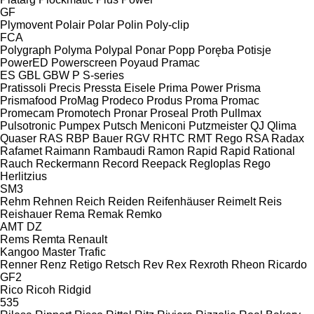
GF
Plymovent
Polair
Polar
Polin
Poly-clip
FCA
Polygraph
Polyma
Polypal
Ponar
Popp
Poręba
Potisje
PowerED
Powerscreen
Poyaud
Pramac
ES
GBL
GBW
P
S-series
Pratissoli
Precis
Pressta Eisele
Prima Power
Prisma
Prismafood
ProMag
Prodeco
Produs
Proma
Promac
Promecam
Promotech
Pronar
Proseal
Proth
Pullmax
Pulsotronic
Pumpex
Putsch Meniconi
Putzmeister
QJ
Qlima
Quaser
RAS
RBP Bauer
RGV
RHTC
RMT Rego
RSA
Radax
Rafamet
Raimann
Rambaudi
Ramon
Rapid
Rapid
Rational
Rauch
Reckermann
Record
Reepack
Regloplas
Rego
Herlitzius
SM3
Rehm
Rehnen
Reich
Reiden
Reifenhäuser
Reimelt
Reis
Reishauer
Rema
Remak
Remko
AMT
DZ
Rems
Remta
Renault
Kangoo
Master
Trafic
Renner
Renz
Retigo
Retsch
Rev
Rex
Rexroth
Rheon
Ricardo
GF2
Rico
Ricoh
Ridgid
535