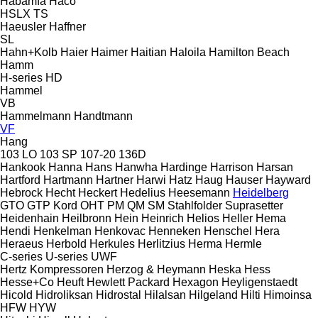
Habämfa
Haco
HSLX
TS
Haeusler
Haffner
SL
Hahn+Kolb
Haier
Haimer
Haitian
Haloila
Hamilton Beach
Hamm
H-series
HD
Hammel
VB
Hammelmann
Handtmann
VF
Hang
103 LO
103 SP
107-20
136D
Hankook
Hanna
Hans
Hanwha
Hardinge
Harrison
Harsan
Hartford
Hartmann
Hartner
Harwi
Hatz
Haug
Hauser
Hayward
Hebrock
Hecht
Heckert
Hedelius
Heesemann
Heidelberg
GTO
GTP
Kord
OHT
PM
QM
SM
Stahlfolder
Suprasetter
Heidenhain
Heilbronn
Hein
Heinrich
Helios
Heller
Hema
Hendi
Henkelman
Henkovac
Henneken
Henschel
Hera
Heraeus
Herbold
Herkules
Herlitzius
Herma
Hermle
C-series
U-series
UWF
Hertz Kompressoren
Herzog & Heymann
Heska
Hess
Hesse+Co
Heuft
Hewlett Packard
Hexagon
Heyligenstaedt
Hicold
Hidroliksan
Hidrostal
Hilalsan
Hilgeland
Hilti
Himoinsa
HFW
HYW