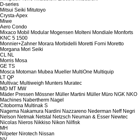
D-series
Mitsui Seiki
Mitutoyo
Crysta-Apex
Miwe
Aero
Condo
Mixaco
Mobil
Modular
Mogensen
Molteni
Mondiale
Monforts
KNC 5 1500
Monnier+Zahner
Morara
Morbidelli
Moretti Forni
Moretto
Morgana
Mori Seiki
CL
NL
Morris
Mosa
GE
TS
Mosca
Motoman
Mubea
Mueller
MultiOne
Multiquip
LT
QP
Multivac
Multiweigh
Munters
Muratec
MD
MT
MW
Mäder Pressen
Mössner
Müller Martini
Müller
Müro
NGK
NKO
Machines
Nabertherm
Nagel
Citoborma
Multinak S
Nagema
Nakamura
Nardini
Nazzareno
Nederman
Neff
Negri
Nelson
Netmak
Netstal
Netzsch
Neuman & Esser
Newtec
Nicolas
Nieros
Nikkiso
Nikon
Nilfisk
MH
Nilpeter
Nirotech
Nissan
NV