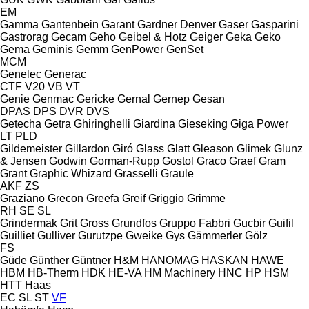
EM
Gamma
Gantenbein
Garant
Gardner Denver
Gaser
Gasparini
Gastrorag
Gecam
Geho
Geibel & Hotz
Geiger
Geka
Geko
Gema
Geminis
Gemm
GenPower
GenSet
MCM
Genelec
Generac
CTF
V20
VB
VT
Genie
Genmac
Gericke
Gernal
Gernep
Gesan
DPAS
DPS
DVR
DVS
Getecha
Getra
Ghiringhelli
Giardina
Gieseking
Giga Power
LT
PLD
Gildemeister
Gillardon
Giró
Glass
Glatt
Gleason
Glimek
Glunz
& Jensen
Godwin
Gorman-Rupp
Gostol
Graco
Graef
Gram
Grant
Graphic Whizard
Grasselli
Graule
AKF
ZS
Graziano
Grecon
Greefa
Greif
Griggio
Grimme
RH
SE
SL
Grindermak
Grit
Gross
Grundfos
Gruppo Fabbri
Gucbir
Guifil
Guilliet
Gulliver
Gurutzpe
Gweike
Gys
Gämmerler
Gölz
FS
Güde
Günther
Güntner
H&M
HANOMAG
HASKAN
HAWE
HBM
HB‑Therm
HDK
HE-VA
HM Machinery
HNC
HP
HSM
HTT
Haas
EC
SL
ST
VF