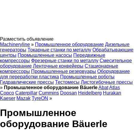
Разместить объявление
Machineryline
»
Промышленное оборудование
Дизельные
генераторы
Токарные станки по металлу
Обрабатывающие
центры
Промышленные насосы
Передвижные
компрессоры
Фрезерные станки по металлу
Смесительное
оборудование
Ленточные конвейеры
Стационарные
компрессоры
Промышленные резервуары
Оборудование
для переработки пластика
Промышленные роботы
Гидравлические прессы
Тестомесы
Листогибочные прессы
»
Промышленное оборудование Bäuerle
Abat
Atlas
Copco
Caterpillar
Cummins
Doosan
Heidelberg
Hurakan
Kaeser
Mazak
TyreON
»
Промышленное
оборудование Bäuerle