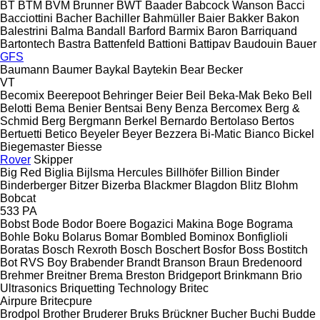
BT
BTM
BVM Brunner
BWT
Baader
Babcock Wanson
Bacci
Bacciottini
Bacher
Bachiller
Bahmüller
Baier
Bakker
Bakon
Balestrini
Balma
Bandall
Barford
Barmix
Baron
Barriquand
Bartontech
Bastra
Battenfeld
Battioni
Battipav
Baudouin
Bauer
GFS
Baumann
Baumer
Baykal
Baytekin
Bear
Becker
VT
Becomix
Beerepoot
Behringer
Beier
Beil
Beka-Mak
Beko
Bell
Belotti
Bema
Benier
Bentsai
Beny
Benza
Bercomex
Berg &
Schmid
Berg
Bergmann
Berkel
Bernardo
Bertolaso
Bertos
Bertuetti
Betico
Beyeler
Beyer
Bezzera
Bi-Matic
Bianco
Bickel
Biegemaster
Biesse
Rover
Skipper
Big Red
Biglia
Bijlsma Hercules
Billhöfer
Billion
Binder
Binderberger
Bitzer
Bizerba
Blackmer
Blagdon
Blitz
Blohm
Bobcat
533
PA
Bobst
Bode
Bodor
Boere
Bogazici Makina
Boge
Bograma
Bohle
Boku
Bolarus
Bomar
Bombled
Bominox
Bonfiglioli
Boratas
Bosch Rexroth
Bosch
Boschert
Bosfor
Boss
Bostitch
Bot RVS
Boy
Brabender
Brandt
Branson
Braun
Bredenoord
Brehmer
Breitner
Brema
Breston
Bridgeport
Brinkmann
Brio
Ultrasonics
Briquetting Technology
Britec
Airpure
Britecpure
Brodpol
Brother
Bruderer
Bruks
Brückner
Bucher
Buchi
Budde