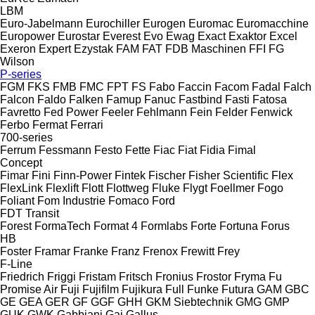
LBM
Euro-Jabelmann
Eurochiller
Eurogen
Euromac
Euromacchine
Europower
Eurostar
Everest
Evo
Ewag
Exact
Exaktor
Excel
Exeron
Expert
Ezystak
FAM
FAT
FDB Maschinen
FFI
FG
Wilson
P-series
FGM
FKS
FMB
FMC
FPT
FS
Fabo
Faccin
Facom
Fadal
Falch
Falcon
Faldo
Falken
Famup
Fanuc
Fastbind
Fasti
Fatosa
Favretto
Fed Power
Feeler
Fehlmann
Fein
Felder
Fenwick
Ferbo
Fermat
Ferrari
700-series
Ferrum
Fessmann
Festo
Fette
Fiac
Fiat
Fidia
Fimal
Concept
Fimar
Fini
Finn-Power
Fintek
Fischer
Fisher Scientific
Flex
FlexLink
Flexlift
Flott
Flottweg
Fluke
Flygt
Foellmer
Fogo
Foliant
Fom Industrie
Fomaco
Ford
FDT
Transit
Forest
FormaTech
Format 4
Formlabs
Forte
Fortuna
Forus
HB
Foster
Framar
Franke
Franz
Frenox
Frewitt
Frey
F-Line
Friedrich
Friggi
Fristam
Fritsch
Fronius
Frostor
Fryma
Fu
Promise Air
Fuji
Fujifilm
Fujikura
Full
Funke
Futura
GAM
GBC
GE
GEA
GER
GF
GGF
GHH
GKM Siebtechnik
GMG
GMP
GUK
GWK
Gabbiani
Gai
Gallus