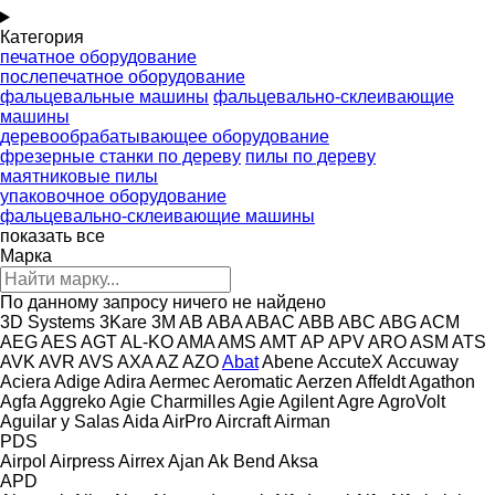
Категория
печатное оборудование
послепечатное оборудование
фальцевальные машины
фальцевально-склеивающие
машины
деревообрабатывающее оборудование
фрезерные станки по дереву
пилы по дереву
маятниковые пилы
упаковочное оборудование
фальцевально-склеивающие машины
показать все
Марка
По данному запросу ничего не найдено
3D Systems
3Kare
3M
AB
ABA
ABAC
ABB
ABC
ABG
ACM
AEG
AES
AGT
AL-KO
AMA
AMS
AMT
AP
APV
ARO
ASM
ATS
AVK
AVR
AVS
AXA
AZ
AZO
Abat
Abene
AccuteX
Accuway
Aciera
Adige
Adira
Aermec
Aeromatic
Aerzen
Affeldt
Agathon
Agfa
Aggreko
Agie Charmilles
Agie
Agilent
Agre
AgroVolt
Aguilar y Salas
Aida
AirPro
Aircraft
Airman
PDS
Airpol
Airpress
Airrex
Ajan
Ak Bend
Aksa
APD