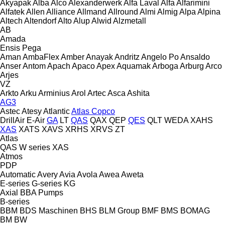
Akyapak
Alba
Alco
Alexanderwerk
Alfa Laval
Alfa
Alfarimini
Alfatek
Allen
Alliance
Allmand
Allround
Almi
Almig
Alpa
Alpina
Altech
Altendorf
Alto
Alup
Alwid
Alzmetall
AB
Amada
Ensis
Pega
Aman
AmbaFlex
Amber
Anayak
Andritz
Angelo Po
Ansaldo
Anser
Antom
Apach
Apaco
Apex
Aquamak
Arboga
Arburg
Arco
Arjes
VZ
Arkto
Arku
Arminius
Arol
Artec
Asca
Ashita
AG3
Astec
Atesy
Atlantic
Atlas Copco
DrillAir
E-Air
GA
LT
QAS
QAX
QEP
QES
QLT
WEDA
XAHS
XAS
XATS
XAVS
XRHS
XRVS
ZT
Atlas
QAS
W series
XAS
Atmos
PDP
Automatic
Avery
Avia
Avola
Awea
Aweta
E-series
G-series
KG
Axial
BBA Pumps
B-series
BBM
BDS Maschinen
BHS
BLM Group
BMF
BMS
BOMAG
BM
BW