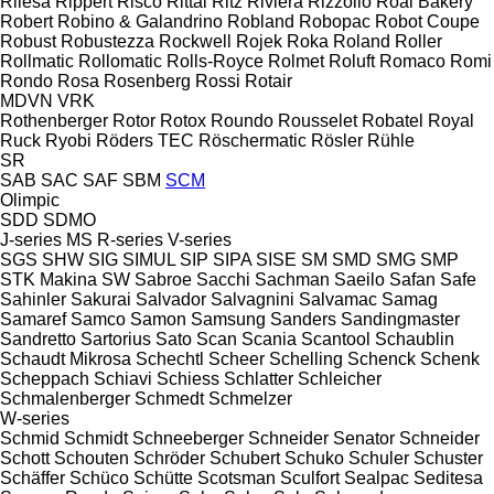
Rilesa
Rippert
Risco
Rittal
Ritz
Riviera
Rizzolio
Roal Bakery
Robert
Robino & Galandrino
Robland
Robopac
Robot Coupe
Robust
Robustezza
Rockwell
Rojek
Roka
Roland
Roller
Rollmatic
Rollomatic
Rolls-Royce
Rolmet
Roluft
Romaco
Romi
Rondo
Rosa
Rosenberg
Rossi
Rotair
MDVN
VRK
Rothenberger
Rotor
Rotox
Roundo
Rousselet Robatel
Royal
Ruck
Ryobi
Röders TEC
Röschermatic
Rösler
Rühle
SR
SAB
SAC
SAF
SBM
SCM
Olimpic
SDD
SDMO
J-series
MS
R-series
V-series
SGS
SHW
SIG
SIMUL
SIP
SIPA
SISE
SM
SMD
SMG
SMP
STK Makina
SW
Sabroe
Sacchi
Sachman
Saeilo
Safan
Safe
Sahinler
Sakurai
Salvador
Salvagnini
Salvamac
Samag
Samaref
Samco
Samon
Samsung
Sanders
Sandingmaster
Sandretto
Sartorius
Sato
Scan
Scania
Scantool
Schaublin
Schaudt Mikrosa
Schechtl
Scheer
Schelling
Schenck
Schenk
Scheppach
Schiavi
Schiess
Schlatter
Schleicher
Schmalenberger
Schmedt
Schmelzer
W-series
Schmid
Schmidt
Schneeberger
Schneider Senator
Schneider
Schott
Schouten
Schröder
Schubert
Schuko
Schuler
Schuster
Schäffer
Schüco
Schütte
Scotsman
Sculfort
Sealpac
Seditesa