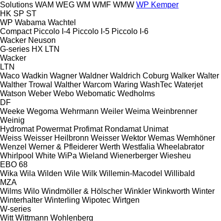
Solutions
WAM
WEG
WM
WMF
WMW
WP Kemper
HK
SP
ST
WP
Wabama
Wachtel
Compact
Piccolo I-4
Piccolo I-5
Piccolo I-6
Wacker Neuson
G-series
HX
LTN
Wacker
LTN
Waco
Wadkin
Wagner
Waldner
Waldrich Coburg
Walker
Walter
Walther Trowal
Walther
Warcom
Waring
WashTec
Waterjet
Watson
Weber
Webo
Webomatic
Wedholms
DF
Weeke
Wegoma
Wehrmann
Weiler
Weima
Weinbrenner
Weinig
Hydromat
Powermat
Profimat
Rondamat
Unimat
Weiss
Weisser Heilbronn
Weisser
Wektor
Wemas
Wemhöner
Wenzel
Werner & Pfleiderer
Werth
Westfalia
Wheelabrator
Whirlpool
White
WiPa
Wieland
Wienerberger
Wiesheu
EBO 68
Wika
Wila
Wilden
Wile
Wilk
Willemin-Macodel
Willibald
MZA
Wilms
Wilo
Windmöller & Hölscher
Winkler
Winkworth
Winter
Winterhalter
Winterling
Wipotec
Wirtgen
W-series
Witt
Wittmann
Wohlenberg