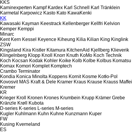
KKS
Kaminexperten
Kampf
Kardex
Karl Schnell
Karl Tränklein
Karmetal
Karpowicz
Kasto
Kato
KawaKenki
KK
Kawasaki
Kayman
Keestrack
Kellenberger
Kellfri
Kelvion
Kemper
Kemppi
Minarc
Kent
Kern
Kessel
Keyence
Kiheung
Kilia
Kilian
King
Kinglink
ZSW
Kingsland
Kira
Kistler
Kitamura
KitchenAid
Kjellberg
Klieverik
Klingelnberg
Klopp
Knoll
Knorr
Knuth
KoMo
Koch Technik
Koch
Kocsan
Kodak
Kohler
Koike
Kolb
Kolbe
Kolbus
Komatsu
Komax
Komori
Komplet
Komptech
Crambo
Terminator
Kondia
Konica Minolta
Koppens
Kornit
Kosme
Kotło-Pol
Kovosvit MAS
Kraft & Dele
Kramer
Kraus
Krause
Krauss Maffei
Kremer
KR
Krieger
Kroll
Kronen
Krones
Krumbein
Krupp
Krämer Grebe
Kränzle
Krøll
Kubota
D-series
K-series
L-series
M-series
Kugler
Kuhlmann
Kuhn
Kuhne
Kunzmann
Kuper
FW
Kusing
Kverneland
ES