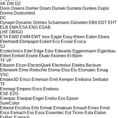
AK
DW
DZ
Dorin
Downs
Dreher
Driam
Dumek
Dumeta
Dunkes
Duplo
Durma
Dustcontrol
DC
Dynajet
Dynamic
Dörries Scharmann
Dürselen
EBA
EDT
EHT
ELB
EMA
ESA ENG
ESAB
LHF
ORIGO
ETA
EWD
EWM
EWT Inox
Eagle
Easy-Kleen
Eaton
Ebara
Eberhardt
Ebmpapst
Eckert
Eco
Ecoair
Ecoca
SJ
Ecotechnics
Edel
Edge
Edur
Edwards
Eggersmann
Eigenbau
Eillert
Einhell
Eisele
Ekato
Ekomex
El-Björn
TF
VF
Elbaron
Elcon
ElectroQuell
Electrolux
Elektra Beckum
Ellerwerk
Elmo Rietschle
Eloma
Elsa
Elu
Elumatec
Emag
VSC
Emake3D
Emco
Emerson
Emil Kemper
Emiliana Serbatoi
TF
Emmegi
Empero
Enco
Endress
ESE
EZG
Enerpac
Enerpat
Engel
Enshu
Eos
Epson
SureColor
Erbend
Ercolina
Erlo
Ermak
Ermaksan
Ernault
Ernex
Ernst
Esco
Esmach
Ess
Essa
Essemtec
Est Ticino
Esta
Etalon
EuRec
Eumach