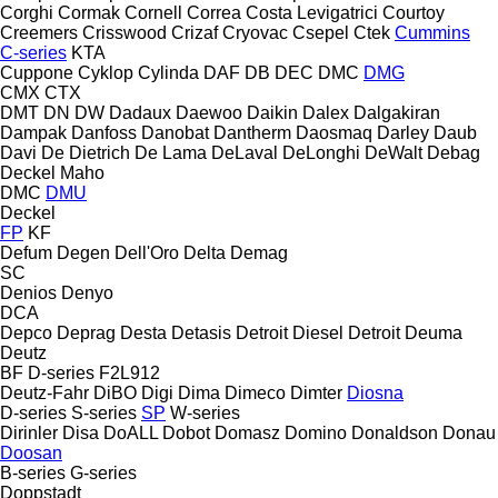
Corghi
Cormak
Cornell
Correa
Costa Levigatrici
Courtoy
Creemers
Crisswood
Crizaf
Cryovac
Csepel
Ctek
Cummins
C-series
KTA
Cuppone
Cyklop
Cylinda
DAF
DB
DEC
DMC
DMG
CMX
CTX
DMT
DN
DW
Dadaux
Daewoo
Daikin
Dalex
Dalgakiran
Dampak
Danfoss
Danobat
Dantherm
Daosmaq
Darley
Daub
Davi
De Dietrich
De Lama
DeLaval
DeLonghi
DeWalt
Debag
Deckel Maho
DMC
DMU
Deckel
FP
KF
Defum
Degen
Dell'Oro
Delta
Demag
SC
Denios
Denyo
DCA
Depco
Deprag
Desta
Detasis
Detroit Diesel
Detroit
Deuma
Deutz
BF
D-series
F2L912
Deutz-Fahr
DiBO
Digi
Dima
Dimeco
Dimter
Diosna
D-series
S-series
SP
W-series
Dirinler
Disa
DoALL
Dobot
Domasz
Domino
Donaldson
Donau
Doosan
B-series
G-series
Doppstadt