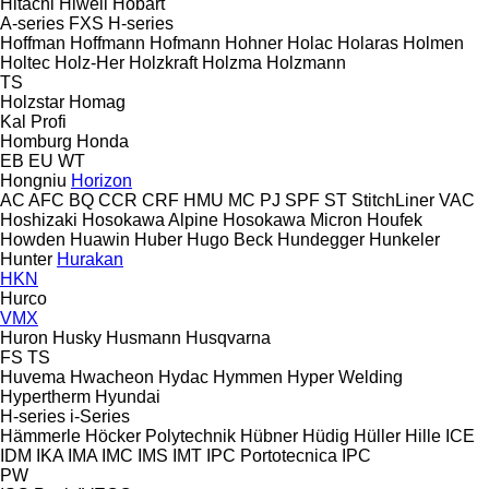
Hitachi
Hiwell
Hobart
A-series
FXS
H-series
Hoffman
Hoffmann
Hofmann
Hohner
Holac
Holaras
Holmen
Holtec
Holz-Her
Holzkraft
Holzma
Holzmann
TS
Holzstar
Homag
Kal
Profi
Homburg
Honda
EB
EU
WT
Hongniu
Horizon
AC
AFC
BQ
CCR
CRF
HMU
MC
PJ
SPF
ST
StitchLiner
VAC
Hoshizaki
Hosokawa Alpine
Hosokawa Micron
Houfek
Howden
Huawin
Huber
Hugo Beck
Hundegger
Hunkeler
Hunter
Hurakan
HKN
Hurco
VMX
Huron
Husky
Husmann
Husqvarna
FS
TS
Huvema
Hwacheon
Hydac
Hymmen
Hyper Welding
Hypertherm
Hyundai
H-series
i-Series
Hämmerle
Höcker Polytechnik
Hübner
Hüdig
Hüller Hille
ICE
IDM
IKA
IMA
IMC
IMS
IMT
IPC Portotecnica
IPC
PW