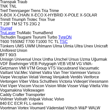
Transpak
Traub
TNK
TNL
Treif
Trennjaeger
Trens
Tria
Trime
X-BOX
X-CHAIN
X-ECO
X-HYBRID
X-POLE
X-SOLAR
Trimill
Triumph
Trotec
Trox
True
T 23F
TM 52
TS 23G 2
Trumpf
TruLaser
TruMatic
TrumaBend
Tschudin
Tsugami
Tsurumi
Turbo
TyreON
T600
T650M2
T700
T1000
TC
TL
TSC
Tünkers
UMS
UWM
Uhlmann
Ulma
Ulmia
Ultra
Unex
Unicraft
Uniforest
Union
BFT 90/3
Unisign
Universal
Unox
Untha
Urschel
Ursus
Uzma
Uğurmak
VDF Boehringer
VEB Polygraph
VEB
VEM
VG
VMA-
Getzmann
VMI
VTM Group
VTS
Vacuubrand
Vacuumatic
Vaillant
Val.Mec
Valmet
Valtra
Van Trier
Varimixer
Varisco
Varpe
Vecoplan
Velati
Vemag
Venjakob
Verdés
Veriforce
Vertongen
Viber
Vibra Schultheis
Victoria
Videojet
Viessmann
Viet
Viper
Viscom
Viscon
Vision Wide
Visser
Vitap
Vitella
Vito
Vogamakina
Volkswagen
Caddy
Crafter
Transporter
Vollmer
Vollrath
Volpak
Volvac
Volvo
840
EC
ECR
FL
L-series
Voortman
Vortex
Voumard
Väderstad
Vötsch
W&P
WALW