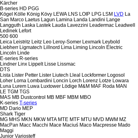
Kärcher
B-series
HD
PGG
Kögel
Kölle
König
Kövy
LEWA
LNS
LOIP
LPG
LSM
LVD
La
San Marco
Laetus
Lagun
Lamina
Landa
Landini
Lange
Langguth
Laska
Lastek
Lauda
Lavezzini
Leadermac
Leadwell
Ledinek
Lefort
500
600
Leica
Leistritz
Leitz
Leo
Leroy-Somer
Lexmark
Leybold
Liebherr
Ligmatech
Lillnord
Lima
Liming
Lincoln Electric
Lincoln
Linde
E-series
R-series
Lindner
Linx
Lippelt
Lisse
Lissmac
DTS
Lista
Lister Petter
Lister
Liutech
Lleal
Lockformer
Logosol
Loher
Loma
Lombardini
Loncin
Lorch
Lorenz
Lotze
Lowara
Luna
Lurem
Luwa
Luxtower
Lödige
M&M
MAF Roda
MAN
LE
TGM
TGS
MAS
MB Dustcontrol
MB
MBF
MBM
MBO
K-series
T-series
MD Dario
MEP
Shark
Tiger
MG
MHS
MKN
MKW
MTA
MTE
MTF
MTU
MVD
MWM
MZ
MacPan
Macc
Macchi
Mace
Maciuś
Maco
Macpresse
Mado
Maggi
Junior
Variosteff