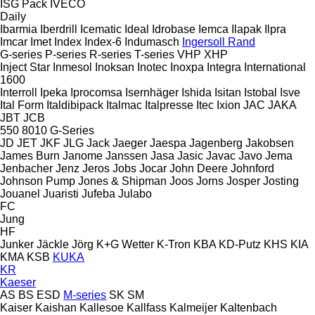
ISG Pack
IVECO
Daily
Ibarmia
Iberdrill
Icematic
Ideal
Idrobase
Iemca
Ilapak
Ilpra
Imcar
Imet
Index
Index-6
Indumasch
Ingersoll Rand
G-series
P-series
R-series
T-series
VHP
XHP
Inject Star
Inmesol
Inoksan
Inotec
Inoxpa
Integra
International
1600
Interroll
Ipeka
Iprocomsa
Isernhäger
Ishida
Isitan
Istobal
Isve
Ital Form
Italdibipack
Italmac
Italpresse
Itec
Ixion
JAC
JAKA
JBT
JCB
550
8010
G-Series
JD
JET
JKF
JLG
Jack
Jaeger
Jaespa
Jagenberg
Jakobsen
James Burn
Janome
Janssen
Jasa
Jasic
Javac
Javo
Jema
Jenbacher
Jenz
Jeros
Jobs
Jocar
John Deere
Johnford
Johnson Pump
Jones & Shipman
Joos
Jorns
Josper
Josting
Jouanel
Juaristi
Jufeba
Julabo
FC
Jung
HF
Junker
Jäckle
Jörg
K+G Wetter
K-Tron
KBA
KD-Putz
KHS
KIA
KMA
KSB
KUKA
KR
Kaeser
AS
BS
ESD
M-series
SK
SM
Kaiser
Kaishan
Kallesoe
Kallfass
Kalmeijer
Kaltenbach