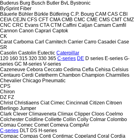
Buderus
Burg
Busch
Butler
BvL
Bystronic
BySprint Fiber
Bäuerle
Bühler
Bürkle
Bütfering
C.P. Bourg
CAM
CAS
CBI
CEIA
CEJN
CFS
CFT
CMA
CMB
CMC
CME
CMS
CMT
CMZ
CNC
CRC Evans
CTA
CTM
Caffini
Caljan
Camam
Camfil
Cannon
Canon
Caprari
Captok
CK
Carat
Carboma
Carl
Carnitech
Carrier
Carro
Casadei
Case
SR
Casolin
Castolin Eutectic
Caterpillar
120
160
315
320
330
365
C-series
DE
D series
E-series
G-
series
GC
M-series
V-series
Cazeneuve
Cebora
Ceccato
Cedima
Cefla
Cehisa
Celsius
Centauro
Cerdi
Cetetherm
Chambon
Champion
Charmilles
Chevalier
Chicago Pneumatic
CPS
Chiron
DZ
FZ
Christ
Christiaens
Ciat
Cimec
Cincinnati
Citizen
Citroen
Berlingo
Jumper
Clark
Clever
Climaveneta
Climax
Clipper
Cloos
Coelmo
Colchester
Coldline
Collette
Collin
Colly
Colmar
Colombo
Comau
Comec
Comet
Comeva
CompAir
C-series
DLT
DS
H-series
Compac
Compas
Conti
Contimac
Copeland
Coral
Cordia