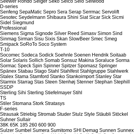
Seewer Rondo
Seiger
Seko
Selco
Selo
Selwood
D-series
Senfeng
SepaMatic
Sepro
Sera
Serap
Serrmac
Servolift
Sesotec
Seydelmann
Shibaura
Shini
Siat
Sicar
Sick
Sicmi
Sidel
Siegmund
Professional
Siemens
Sigma
Signode
Silver Reed
Simasv
Simon
Sind
Sinmag
Sirman
Sisu
Sixis
Skan
SlowBeer
Smec
Smeg
Smipack
SoRoTo
Soco System
T-10
Socomec
Sodeca
Sodick
Soehnle
Soenen Hendrik
Soitaab
Solar
Solaris
Sollich
Somab
Sonsuz Makina
Soraluce
Sorma
Sormac
Speck
Spin
Spinner
Spitzer
Spomasz
Springer
Spänex
Stabau
Stago
Stahl
Stahlfest
Stahlgruppe
Stahlwerk
Stalex
Stama
Stamford
Stanko
Stankoimport
Stanley
Star
Starmix
Starrag
Stas
Steen
Stenhøj
Stenner
Stephan
Stephill
SSDP
Sterling Sihi
Sterling
Stiefelmayer
Stihl
TS
Stiler
Stomana
Stork
Stratasys
F-series
Strausak
Striebig
Stromab
Studer
Stulz
Style
Stäubli
Stöckel
Suhner
Sullair
38K
65K
185
260
600
900
Sulzer
Sumbel
Sumera
Sumitomo SHI Demag
Sunnen
Sunnex