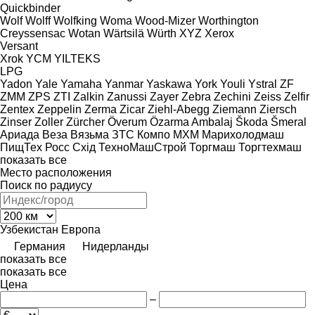
Quickbinder
Wolf
Wolff
Wolfking
Woma
Wood-Mizer
Worthington
Creyssensac
Wotan
Wärtsilä
Würth
XYZ
Xerox
Versant
Xrok
YCM
YILTEKS
LPG
Yadon
Yale
Yamaha
Yanmar
Yaskawa
York
Youli
Ystral
ZF
ZMM
ZPS
ZTI
Zalkin
Zanussi
Zayer
Zebra
Zechini
Zeiss
Zelfir
Zentex
Zeppelin
Zerma
Zicar
Ziehl-Abegg
Ziemann
Ziersch
Zinser
Zoller
Zürcher
Överum
Özarma Ambalaj
Škoda
Šmeral
Ариада
Веза
Вязьма
ЗТС
Компо
МХМ
Марихолодмаш
ПищТех
Росс
Схід
ТехноМашСтрой
Торгмаш
Торгтехмаш
показать все
Место расположения
Поиск по радиусу
Узбекистан
Европа
Германия
Нидерланды
показать все
показать все
Цена
–