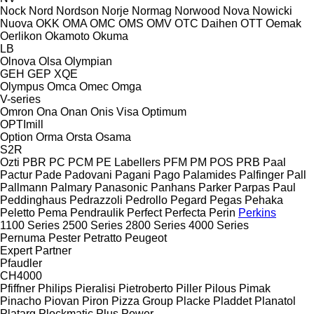
Nock
Nord
Nordson
Norje
Normag
Norwood
Nova
Nowicki
Nuova
OKK
OMA
OMC
OMS
OMV
OTC Daihen
OTT
Oemak
Oerlikon
Okamoto
Okuma
LB
Olnova
Olsa
Olympian
GEH
GEP
XQE
Olympus
Omca
Omec
Omga
V-series
Omron
Ona
Onan
Onis Visa
Optimum
OPTImill
Option
Orma
Orsta
Osama
S2R
Ozti
PBR
PC
PCM
PE Labellers
PFM
PM
POS
PRB
Paal
Pactur
Pade
Padovani
Pagani
Pago
Palamides
Palfinger
Pall
Pallmann
Palmary
Panasonic
Panhans
Parker
Parpas
Paul
Peddinghaus
Pedrazzoli
Pedrollo
Pegard
Pegas
Pehaka
Peletto
Pema
Pendraulik
Perfect
Perfecta
Perin
Perkins
1100 Series
2500 Series
2800 Series
4000 Series
Pernuma
Pester
Petratto
Peugeot
Expert
Partner
Pfaudler
CH4000
Pfiffner
Philips
Pieralisi
Pietroberto
Piller
Pilous
Pimak
Pinacho
Piovan
Piron
Pizza Group
Placke
Pladdet
Planatol
Platarg
Plockmatic
Plus Power