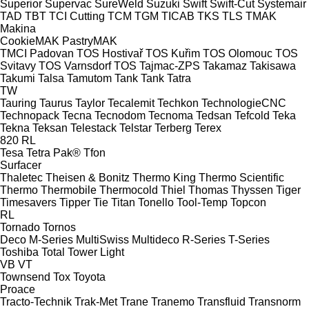
Superior
Supervac
SureWeld
Suzuki
Swift
Swift-Cut
Systemair
TAD
TBT
TCI Cutting
TCM
TGM
TICAB
TKS
TLS
TMAK
Makina
CookieMAK
PastryMAK
TMCI Padovan
TOS Hostivař
TOS Kuřim
TOS Olomouc
TOS
Svitavy
TOS Varnsdorf
TOS
Tajmac-ZPS
Takamaz
Takisawa
Takumi
Talsa
Tamutom
Tank
Tank
Tatra
TW
Tauring
Taurus
Taylor
Tecalemit
Techkon
TechnologieCNC
Technopack
Tecna
Tecnodom
Tecnoma
Tedsan
Tefcold
Teka
Tekna
Teksan
Telestack
Telstar
Terberg
Terex
820
RL
Tesa
Tetra Pak®
Tfon
Surfacer
Thaletec
Theisen & Bonitz
Thermo King
Thermo Scientific
Thermo
Thermobile
Thermocold
Thiel
Thomas
Thyssen
Tiger
Timesavers
Tipper Tie
Titan
Tonello
Tool-Temp
Topcon
RL
Tornado
Tornos
Deco
M-Series
MultiSwiss
Multideco
R-Series
T-Series
Toshiba
Total
Tower Light
VB
VT
Townsend
Tox
Toyota
Proace
Tracto-Technik
Trak-Met
Trane
Tranemo
Transfluid
Transnorm