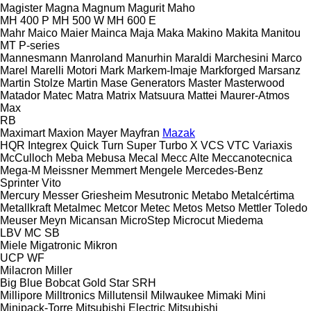
Magister
Magna
Magnum
Magurit
Maho
MH 400 P
MH 500 W
MH 600 E
Mahr
Maico
Maier
Mainca
Maja
Maka
Makino
Makita
Manitou
MT
P-series
Mannesmann
Manroland
Manurhin
Maraldi
Marchesini
Marco
Marel
Marelli Motori
Mark
Markem-Imaje
Markforged
Marsanz
Martin Stolze
Martin
Mase Generators
Master
Masterwood
Matador
Matec
Matra
Matrix
Matsuura
Mattei
Maurer-Atmos
Max
RB
Maximart
Maxion
Mayer
Mayfran
Mazak
HQR
Integrex
Quick Turn
Super Turbo X
VCS
VTC
Variaxis
McCulloch
Meba
Mebusa
Mecal
Mecc Alte
Meccanotecnica
Mega-M
Meissner
Memmert
Mengele
Mercedes-Benz
Sprinter
Vito
Mercury
Messer Griesheim
Mesutronic
Metabo
Metalcértima
Metallkraft
Metalmec
Metcor
Metec
Metos
Metso
Mettler Toledo
Meuser
Meyn
Micansan
MicroStep
Microcut
Miedema
LBV
MC
SB
Miele
Migatronic
Mikron
UCP
WF
Milacron
Miller
Big Blue
Bobcat
Gold Star
SRH
Millipore
Milltronics
Millutensil
Milwaukee
Mimaki
Mini
Minipack-Torre
Mitsubishi Electric
Mitsubishi