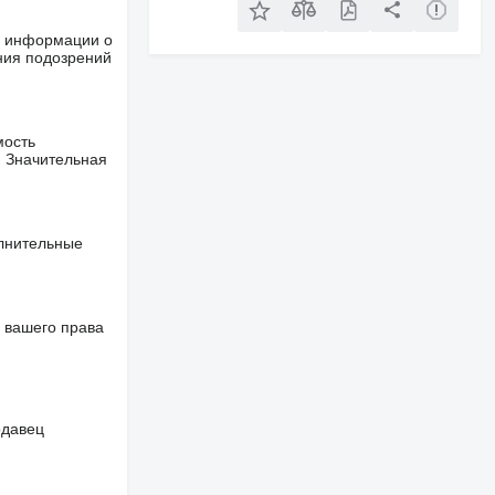
ше информации о
ния подозрений
мость
. Значительная
олнительные
 вашего права
одавец