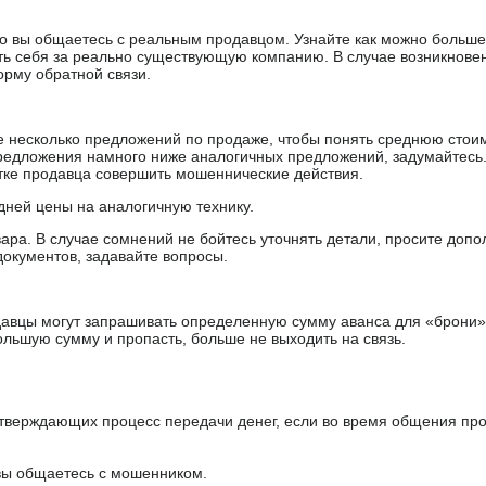
 что вы общаетесь с реальным продавцом. Узнайте как можно боль
ять себя за реально существующую компанию. В случае возникнове
орму обратной связи.
е несколько предложений по продаже, чтобы понять среднюю стои
редложения намного ниже аналогичных предложений, задумайтесь
ытке продавца совершить мошеннические действия.
дней цены на аналогичную технику.
ара. В случае сомнений не бойтесь уточнять детали, просите доп
документов, задавайте вопросы.
авцы могут запрашивать определенную сумму аванса для «брони»
ольшую сумму и пропасть, больше не выходить на связь.
тверждающих процесс передачи денег, если во время общения пр
 вы общаетесь с мошенником.