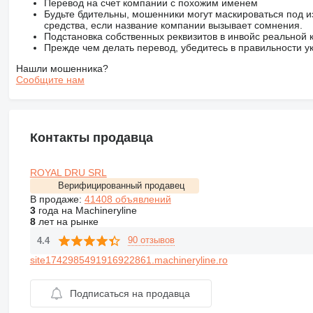
Перевод на счет компании с похожим именем
Будьте бдительны, мошенники могут маскироваться под и
средства, если название компании вызывает сомнения.
Подстановка собственных реквизитов в инвойс реальной
Прежде чем делать перевод, убедитесь в правильности ук
Нашли мошенника?
Сообщите нам
Контакты продавца
ROYAL DRU SRL
Верифицированный продавец
В продаже:
41408 объявлений
3
года на Machineryline
8
лет на рынке
90 отзывов
4.4
site1742985491916922861.machineryline.ro
Подписаться на продавца