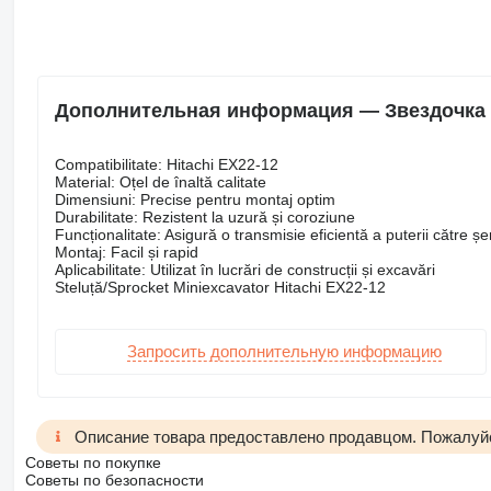
Дополнительная информация — Звездочка д
Compatibilitate: Hitachi EX22-12
Material: Oțel de înaltă calitate
Dimensiuni: Precise pentru montaj optim
Durabilitate: Rezistent la uzură și coroziune
Funcționalitate: Asigură o transmisie eficientă a puterii către șe
Montaj: Facil și rapid
Aplicabilitate: Utilizat în lucrări de construcții și excavări
Steluță/Sprocket Miniexcavator Hitachi EX22-12
Запросить дополнительную информацию
Описание товара предоставлено продавцом. Пожалуйс
Советы по покупке
Советы по безопасности