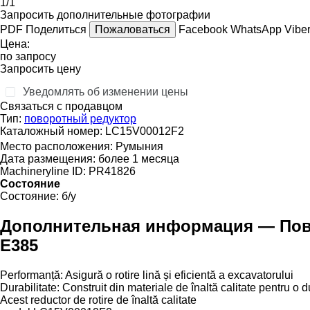
1/1
Запросить дополнительные фотографии
PDF
Поделиться
Пожаловаться
Facebook
WhatsApp
Vibe
Цена:
по запросу
Запросить цену
Уведомлять об изменении цены
Связаться с продавцом
Тип:
поворотный редуктор
Каталожный номер:
LC15V00012F2
Место расположения:
Румыния
Дата размещения:
более 1 месяца
Machineryline ID:
PR41826
Состояние
Состояние:
б/у
Дополнительная информация — Пово
E385
Performanță: Asigură o rotire lină și eficientă a excavatorului
Durabilitate: Construit din materiale de înaltă calitate pentru o 
Acest reductor de rotire de înaltă calitate