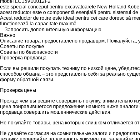
model LC15V00012F2
este special conceput pentru excavatoarele New Holland Kobelc
acest reductor este o componentă esențială pentru sistemul de r
Acest reductor de rotire este ideal pentru cei care doresc să menț
funcționează la capacitate maximă
Запросить дополнительную информацию
Важно
Описание товара предоставлено продавцом. Пожалуйста, у
Советы по покупке
Советы по безопасности
Проверка продавца
Если вы решили покупать технику по низкой цене, убедите
способов обмана – это представлять себя за реально сущ
форму обратной связи.
Проверка цены
Прежде чем вы решите совершить покупку, внимательно из
цена понравившегося предложения намного ниже аналогичн
продавца совершить мошеннические действия.
Не покупайте товары, цена которых слишком отличается от
Не давайте согласия на сомнительные залоги и предоплаты
технику, проверяйте подлинность документов, задавайте в