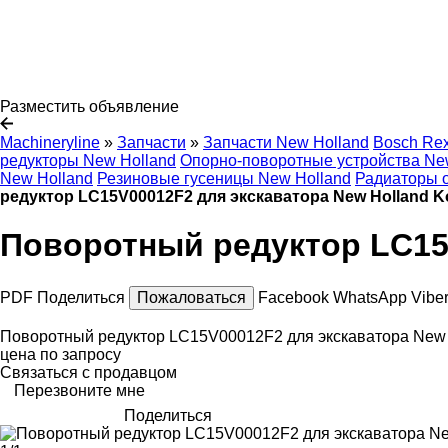
Разместить объявление
Machineryline
»
Запчасти
»
Запчасти New Holland
Bosch Rex
редукторы New Holland
Опорно-поворотные устройства Ne
New Holland
Резиновые гусеницы New Holland
Радиаторы о
редуктор LC15V00012F2 для экскаватора New Holland K
Поворотный редуктор LC15V
PDF
Поделиться
Пожаловаться
Facebook
WhatsApp
Vibe
Поворотный редуктор LC15V00012F2 для экскаватора New 
цена по запросу
Связаться с продавцом
Перезвоните мне
Поделиться