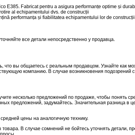
o E385. Fabricat pentru a asigura performanțe optime și durabi
otire al echipamentului dvs. de construcții
ină performanța și fiabilitatea echipamentului lor de construcții. 
точняйте все детали непосредственно у продавца.
сь, что вы общаетесь с реальным продавцом. Узнайте как 
ествующую компанию. В случае возникновения подозрений с
учите несколько предложений по продаже, чтобы понять с
ых предложений, задумайтесь. Значительная разница в це
 средней цены на аналогичную технику.
 товара. В случае сомнений не бойтесь уточнять детали, 
опросы.