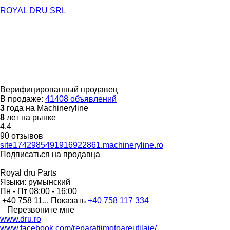
ROYAL DRU SRL
Верифицированный продавец
В продаже:
41408 объявлений
3
года на Machineryline
8
лет на рынке
4.4
90 отзывов
site1742985491916922861.machineryline.ro
Подписаться на продавца
Royal dru Parts
Языки:
румынский
Пн - Пт
08:00 - 16:00
+40 758 11...
Показать
+40 758 117 334
Перезвоните мне
www.dru.ro
www.facebook.com/reparatiimotoareutilaje/