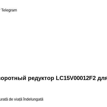
r
Telegram
ротный редуктор LC15V00012F2 для 
durată de viață îndelungată