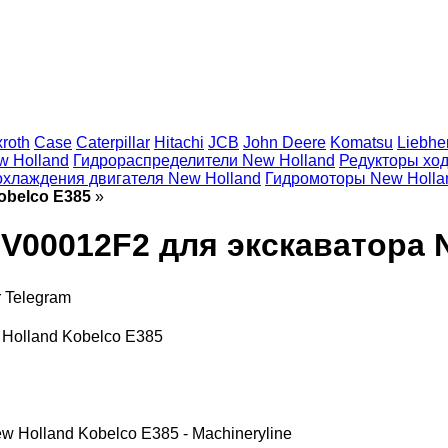
roth
Case
Caterpillar
Hitachi
JCB
John Deere
Komatsu
Liebhe
w Holland
Гидрораспределители New Holland
Редукторы ход
хлаждения двигателя New Holland
Гидромоторы New Holla
obelco E385
»
00012F2 для экскаватора N
r
Telegram
Holland Kobelco E385