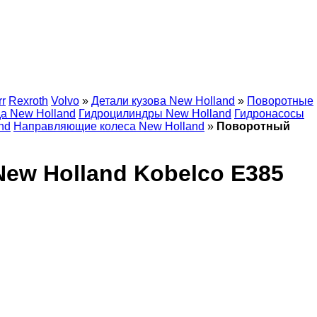
rr
Rexroth
Volvo
»
Детали кузова New Holland
»
Поворотные
а New Holland
Гидроцилиндры New Holland
Гидронасосы
nd
Направляющие колеса New Holland
»
Поворотный
ew Holland Kobelco E385