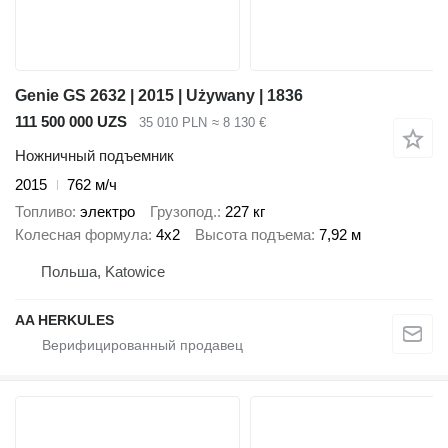
Genie GS 2632 | 2015 | Używany | 1836
111 500 000 UZS
35 010 PLN
≈ 8 130 €
Ножничный подъемник
2015
762 м/ч
Топливо
электро
Грузопод.
227 кг
Колесная формула
4x2
Высота подъема
7,92 м
Польша, Katowice
AA HERKULES