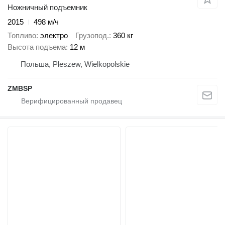
Ножничный подъемник
2015
498 м/ч
Топливо
электро
Грузопод.
360 кг
Высота подъема
12 м
Польша, Pleszew, Wielkopolskie
ZMBSP