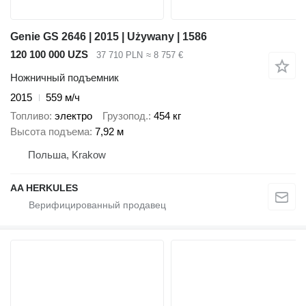
Genie GS 2646 | 2015 | Używany | 1586
120 100 000 UZS
37 710 PLN
≈ 8 757 €
Ножничный подъемник
2015
559 м/ч
Топливо
электро
Грузопод.
454 кг
Высота подъема
7,92 м
Польша, Krakow
AA HERKULES