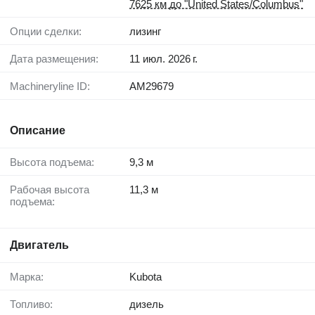
7625 км до "United States/Columbus"
Опции сделки:
лизинг
Дата размещения:
11 июл. 2026 г.
Machineryline ID:
AM29679
Описание
Высота подъема:
9,3 м
Рабочая высота
11,3 м
подъема:
Двигатель
Марка:
Kubota
Топливо:
дизель