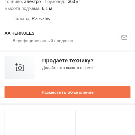
Топливо
электро
Грузопод.
363 кг
Высота подъема
6,1 м
Польша, Rzeszów
AA HERKULES
Продаете технику?
Делайте это вместе с нами!
Разместить объявление