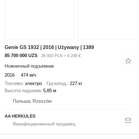
Genie GS 1932 | 2016 | Używany | 1389
85 700 000 UZS
26 910 PLN
≈ 6 249 €
Ножничный подъемник
2016
474 м/ч
Топливо
электро
Грузопод.
227 кг
Высота подъема
5,85 м
Польша, Rzeszów
AA HERKULES