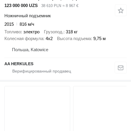
123 000 000 UZS
38 610 PLN
≈ 8 967 €
Ножничный подъемник
2015
816 м/ч
Топливо
электро
Грузопод.
318 кг
Колесная формула
4x2
Высота подъема
9,75 м
Польша, Katowice
AA HERKULES