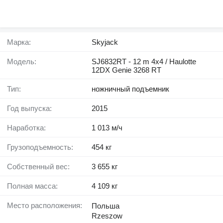
Марка:
Skyjack
Модель:
SJ6832RT - 12 m 4x4 / Haulotte
12DX Genie 3268 RT
Тип:
ножничный подъемник
Год выпуска:
2015
Наработка:
1 013 м/ч
Грузоподъемность:
454 кг
Собственный вес:
3 655 кг
Полная масса:
4 109 кг
Место расположения:
Польша
Rzeszow