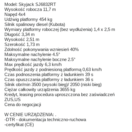
Model: Skyjack SJ6832RT
Wysokość robocza 11,7 m
Napęd 4x4
Udźwig platformy 454 kg
Silnik spalinowy diesel (Kubota)
Wymiary platformy roboczej (bez wydłużenia) 1,4 x 2,5 m
Długość 3,34 m
Wysokość 2,51 m
Szerokość 1,73 m
Zdolność pokonywania wzniesień 40%
Maksymalne nachylenie 4.5°
Maksymalne nachylenie boczne 2.5°
Max prędkość jazdy 6,3 km/h
Prędkość jazdy z podniesioną platformą 0,63 km/h
Czas podnoszenia platformy z ładunkiem 39 s
Czas opuszczania platformy z ładunkiem 36 s
Silnik obr/min 3500 (wysoki bieg)/ 2050 (niski bieg)
Ciężar całkowity urządzenia 3655 kg
Kredyt, leasing procedura uproszczona bez zaświadczeń
ZUS,US
Cena do negocjacji
W CENIE URZĄDZENIA: .
-DTR - dokumentacja techniczno-ruchowa
-certyfikat (CE)