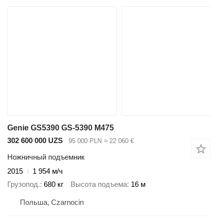
Genie GS5390 GS-5390 M475
302 600 000 UZS
95 000 PLN
≈ 22 060 €
Ножничный подъемник
2015
1 954 м/ч
Грузопод.
680 кг
Высота подъема
16 м
Польша, Czarnocin