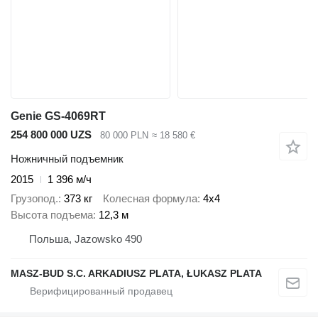
Genie GS-4069RT
254 800 000 UZS
80 000 PLN
≈ 18 580 €
Ножничный подъемник
2015
1 396 м/ч
Грузопод.
373 кг
Колесная формула
4x4
Высота подъема
12,3 м
Польша, Jazowsko 490
MASZ-BUD S.C. ARKADIUSZ PLATA, ŁUKASZ PLATA