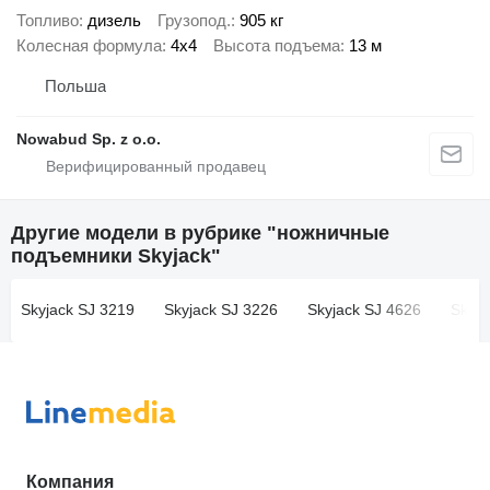
Топливо
дизель
Грузопод.
905 кг
Колесная формула
4x4
Высота подъема
13 м
Польша
Nowabud Sp. z o.o.
Другие модели в рубрике "ножничные
подъемники Skyjack"
Skyjack SJ 3219
Skyjack SJ 3226
Skyjack SJ 4626
Skyja
Компания