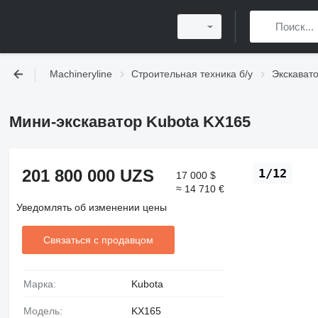
Machineryline
Строительная техника б/у
Экскавато
Мини-экскаватор Kubota KX165
201 800 000 UZS
1/12
17 000 $
≈ 14 710 €
Уведомлять об изменении цены
Связаться с продавцом
Марка:
Kubota
Модель:
KX165