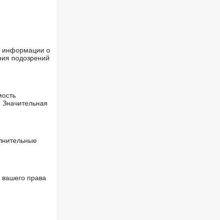
ше информации о
ния подозрений
мость
. Значительная
олнительные
 вашего права