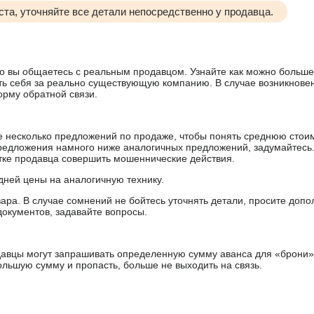
та, уточняйте все детали непосредственно у продавца.
 что вы общаетесь с реальным продавцом. Узнайте как можно боль
ять себя за реально существующую компанию. В случае возникнове
орму обратной связи.
е несколько предложений по продаже, чтобы понять среднюю стои
редложения намного ниже аналогичных предложений, задумайтесь
ытке продавца совершить мошеннические действия.
дней цены на аналогичную технику.
ара. В случае сомнений не бойтесь уточнять детали, просите доп
документов, задавайте вопросы.
авцы могут запрашивать определенную сумму аванса для «брони»
ольшую сумму и пропасть, больше не выходить на связь.