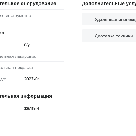
тельное оборудование
Дополнительные усл
для инструмента
Удаленная инспекц
ие
Доставка техники
:
б/у
нальная лакировка
нальная покраска
 до:
2027-04
тельная информация
желтый