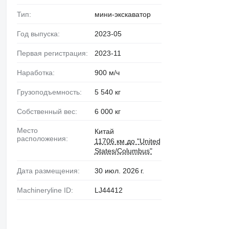
Тип:
мини-экскаватор
Год выпуска:
2023-05
Первая регистрация:
2023-11
Наработка:
900 м/ч
Грузоподъемность:
5 540 кг
Собственный вес:
6 000 кг
Место
Китай
расположения:
11706 км до "United
States/Columbus"
Дата размещения:
30 июл. 2026 г.
Machineryline ID:
LJ44412