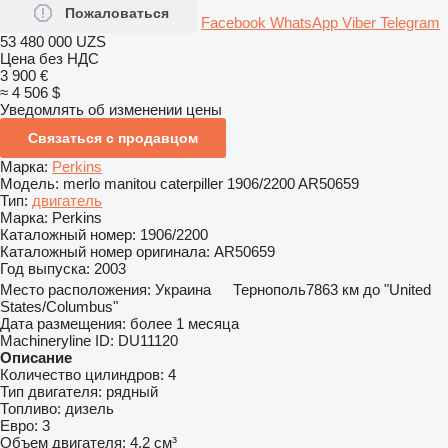
Пожаловаться
Facebook
WhatsApp
Viber
Telegram
53 480 000 UZS
Цена без НДС
3 900 €
≈ 4 506 $
Уведомлять об изменении цены
Связаться с продавцом
Марка:
Perkins
Модель:
merlo manitou caterpiller 1906/2200 AR50659
Тип:
двигатель
Марка:
Perkins
Каталожный номер:
1906/2200
Каталожный номер оригинала:
AR50659
Год выпуска:
2003
Место расположения:
Украина
Тернополь
7863 км до "United
States/Columbus"
Дата размещения:
более 1 месяца
Machineryline ID:
DU11120
Описание
Количество цилиндров:
4
Тип двигателя:
рядный
Топливо:
дизель
Евро:
3
Объем двигателя:
4,2 см³