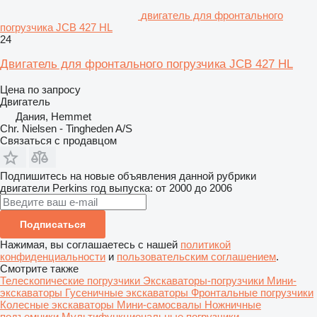
двигатель для фронтального
погрузчика JCB 427 HL
24
Двигатель для фронтального погрузчика JCB 427 HL
Цена по запросу
Двигатель
Дания, Hemmet
Chr. Nielsen - Tingheden A/S
Связаться с продавцом
Подпишитесь на новые объявления данной рубрики
двигатели
Perkins
год выпуска: от 2000 до 2006
Подписаться
Нажимая, вы соглашаетесь с нашей
политикой
конфиденциальности
и
пользовательским соглашением
.
Смотрите также
Телескопические погрузчики
Экскаваторы-погрузчики
Мини-
экскаваторы
Гусеничные экскаваторы
Фронтальные погрузчики
Колесные экскаваторы
Мини-самосвалы
Ножничные
подъемники
Мультифункциональные погрузчики