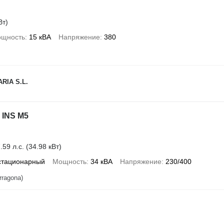
Вт)
щность
15 кВА
Напряжение
380
RIA S.L.
 INS M5
.59 л.с. (34.98 кВт)
стационарный
Мощность
34 кВА
Напряжение
230/400
rragona)