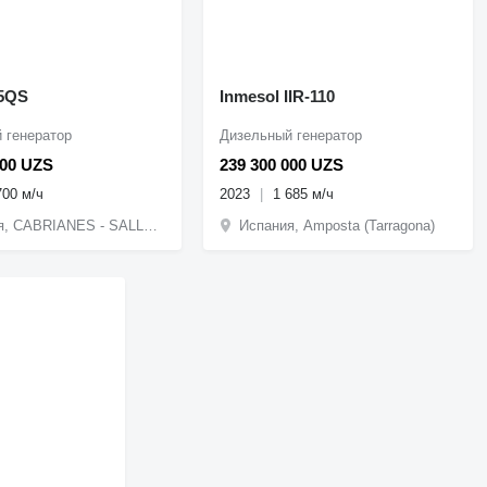
5QS
Inmesol IIR-110
 генератор
Дизельный генератор
000 UZS
239 300 000 UZS
700 м/ч
2023
1 685 м/ч
Испания, CABRIANES - SALLENT
Испания, Amposta (Tarragona)