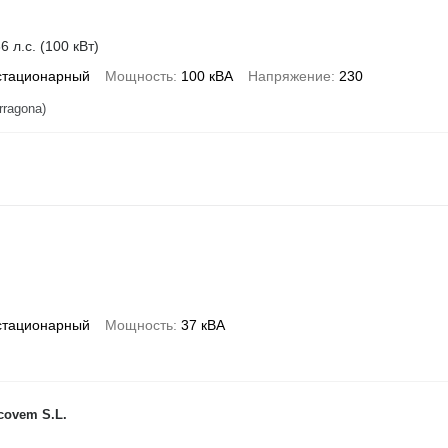
6 л.с. (100 кВт)
стационарный
Мощность
100 кВА
Напряжение
230
rragona)
стационарный
Мощность
37 кВА
icovem S.L.