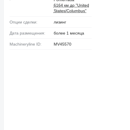
6164 км до "United
States/Columbus"
Опции сделки:
лизинг
Дата размещения:
более 1 месяца
Machineryline ID:
MV45570