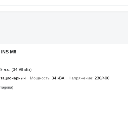
 INS M6
9 л.с. (34.98 кВт)
стационарный
Мощность
34 кВА
Напряжение
230/400
rragona)