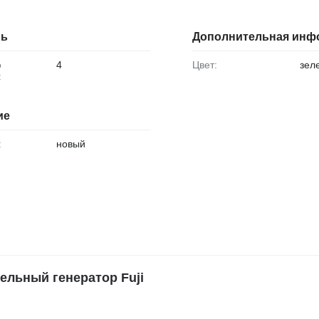
ль
Дополнительная инф
4
Цвет:
зел
:
ие
:
новый
льный генератор Fuji