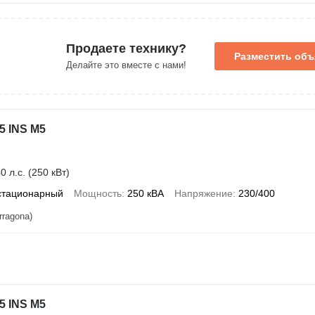
Продаете технику?
Разместить об
Делайте это вместе с нами!
5 INS M5
0 л.с. (250 кВт)
стационарный
Мощность
250 кВА
Напряжение
230/400
rragona)
5 INS M5