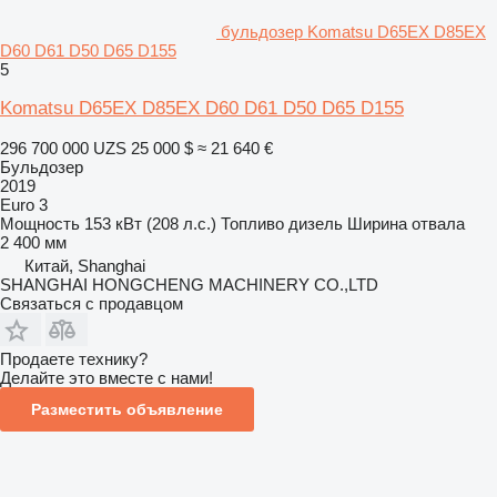
бульдозер Komatsu D65EX D85EX
D60 D61 D50 D65 D155
5
Komatsu D65EX D85EX D60 D61 D50 D65 D155
296 700 000 UZS
25 000 $
≈ 21 640 €
Бульдозер
2019
Euro 3
Мощность
153 кВт (208 л.с.)
Топливо
дизель
Ширина отвала
2 400 мм
Китай, Shanghai
SHANGHAI HONGCHENG MACHINERY CO.,LTD
Связаться с продавцом
Продаете технику?
Делайте это вместе с нами!
Разместить объявление