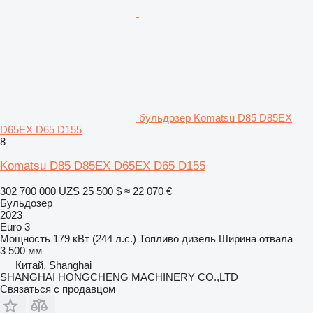
бульдозер Komatsu D85 D85EX
D65EX D65 D155
8
Komatsu D85 D85EX D65EX D65 D155
302 700 000 UZS
25 500 $
≈ 22 070 €
Бульдозер
2023
Euro 3
Мощность
179 кВт (244 л.с.)
Топливо
дизель
Ширина отвала
3 500 мм
Китай, Shanghai
SHANGHAI HONGCHENG MACHINERY CO.,LTD
Связаться с продавцом