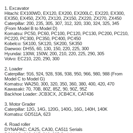
1. Excavator
Hitachi: EX100WD, EX120, EX200, EX200LC, EX220, EX300,
EX350, EX450, ZX70, ZX120, ZX150, ZX220, ZX270, ZX450
Caterpillar: 200, 235, 305, 307, 312, 320, 330, 324, 325, 345
(From Model B to Model D)
Komatsu: PC50, PC60, PC100, PC120, PC130, PC200, PC210,
PC220, PC300, PC350, PC400, PC450
Kobelco: SK100, SK120, SK200, SK350
Daewoo: DH55, 60, 130, 150, 220, 225, 300
Hyundai: 130W, 150W, 200, 210, 220, 225, 290, 305
Volvo: EC210, 220, 290, 300
2. Loader
Caterpillar: 916, 924, 928, 936, 938, 950, 966, 980, 988 (From
Model C to Model G)
Komatsu: WA250, 300, 320, 350, 360, 380, 400, 420, 470
Kawasaki: 70, 70B, 80Z, 85Z, 90, 90Z, 95Z
Backhoe Loader: JCB3CX, JCB4CX, CAT436
3. Motor Grader
Caterpillar: 12G, 14G, 120G, 140G, 16G, 140H, 140K
Komatsu: GD511A, 623
4. Road roller
DYNAPAC: CA25, CA30, CA511 Serials