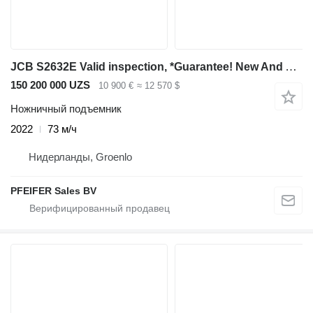
JCB S2632E Valid inspection, *Guarantee! New And Avail
150 200 000 UZS
10 900 €
≈ 12 570 $
Ножничный подъемник
2022
73 м/ч
Нидерланды, Groenlo
PFEIFER Sales BV