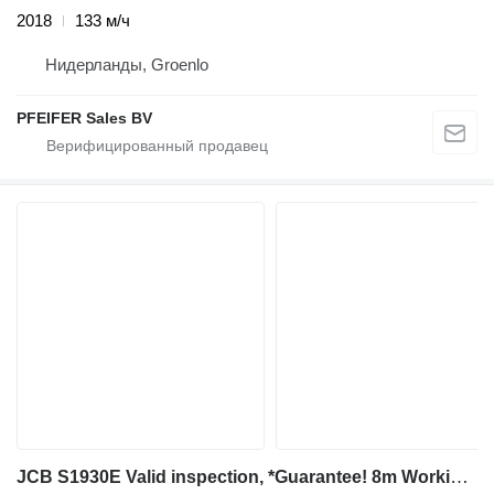
2018
133 м/ч
Нидерланды, Groenlo
PFEIFER Sales BV
JCB S1930E Valid inspection, *Guarantee! 8m Working He