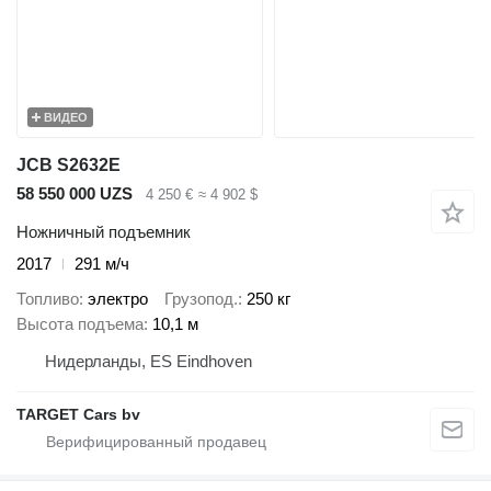
ВИДЕО
JCB S2632E
58 550 000 UZS
4 250 €
≈ 4 902 $
Ножничный подъемник
2017
291 м/ч
Топливо
электро
Грузопод.
250 кг
Высота подъема
10,1 м
Нидерланды, ES Eindhoven
TARGET Cars bv