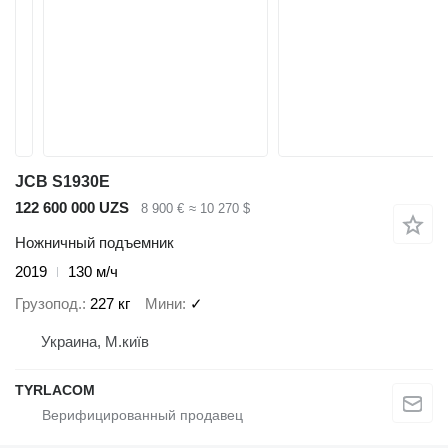
JCB S1930E
122 600 000 UZS
8 900 €
≈ 10 270 $
Ножничный подъемник
2019
130 м/ч
Грузопод.
227 кг
Мини
✓
Украина, М.київ
TYRLACOM