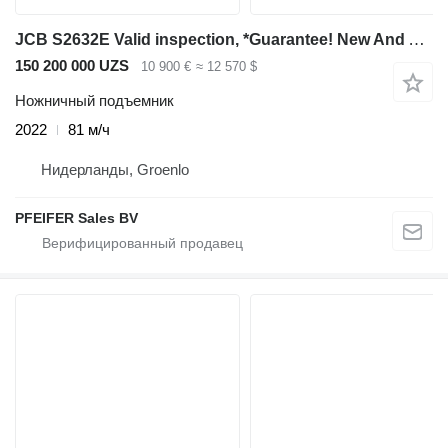
JCB S2632E Valid inspection, *Guarantee! New And Avail
150 200 000 UZS
10 900 €
≈ 12 570 $
Ножничный подъемник
2022
81 м/ч
Нидерланды, Groenlo
PFEIFER Sales BV