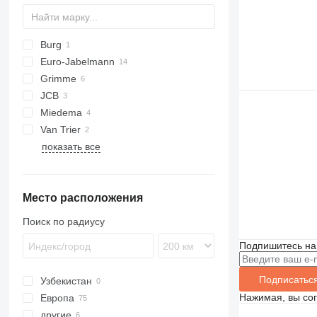
Burg
Euro-Jabelmann
Grimme
JCB
Miedema
Van Trier
показать все
Место расположения
Поиск по радиусу
Подпишитесь на
Подписатьс
Узбекистан
Нажимая, вы со
Европа
другие
Нидерланды