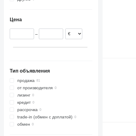
Германия
Украина
Польша
Цена
Италия
Испания
–
Франция
Португалия
Норвегия
Тип объявления
продажа
от производителя
лизинг
кредит
рассрочка
trade-in (обмен с доплатой)
обмен