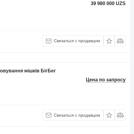
39 980 000 UZS
Связаться с продавцом
овування мішків БігБег
Цена по запросу
Связаться с продавцом