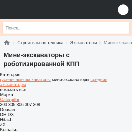
Строительная техника
Экскаваторы
Мини-экскав
Мини-экскаваторы с
роботизированной КПП
Категория
гусеничные экскаваторы
мини-экскаваторы
средние
экскаваторы
показать все
Марка
Caterpillar
303
305
306
307
308
Doosan
DH
DX
Hitachi
ZX
Komatsu