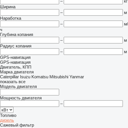
–
кг
Ширина
–
м
Наработка
–
м/
ч
Глубина копания
–
м
Радиус копания
–
м
GPS-навигация
GPS-навигация
Двигатель, КПП
Марка двигателя
Caterpillar
Isuzu
Komatsu
Mitsubishi
Yanmar
показать все
Модель двигателя
Мощность двигателя
–
Топливо
дизель
Сажевый фильтр