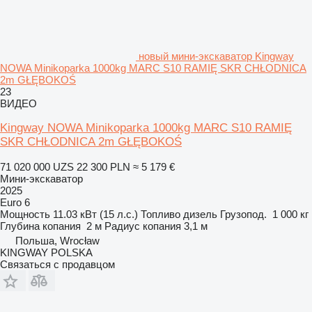
новый мини-экскаватор Kingway
NOWA Minikoparka 1000kg MARC S10 RAMIĘ SKR CHŁODNICA
2m GŁĘBOKOŚ
23
ВИДЕО
Kingway NOWA Minikoparka 1000kg MARC S10 RAMIĘ
SKR CHŁODNICA 2m GŁĘBOKOŚ
71 020 000 UZS
22 300 PLN
≈ 5 179 €
Мини-экскаватор
2025
Euro 6
Мощность
11.03 кВт (15 л.с.)
Топливо
дизель
Грузопод.
1 000 кг
Глубина копания
2 м
Радиус копания
3,1 м
Польша, Wrocław
KINGWAY POLSKA
Связаться с продавцом