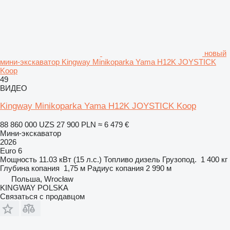
новый
мини-экскаватор Kingway Minikoparka Yama H12K JOYSTICK
Koop
49
ВИДЕО
Kingway Minikoparka Yama H12K JOYSTICK Koop
88 860 000 UZS
27 900 PLN
≈ 6 479 €
Мини-экскаватор
2026
Euro 6
Мощность
11.03 кВт (15 л.с.)
Топливо
дизель
Грузопод.
1 400 кг
Глубина копания
1,75 м
Радиус копания
2 990 м
Польша, Wrocław
KINGWAY POLSKA
Связаться с продавцом