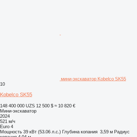
мини-экскаватор Kobelco SK55
10
Kobelco SK55
148 400 000 UZS
12 500 $
≈ 10 820 €
Мини-экскаватор
2024
521 м/ч
Euro 4
Мощность
39 кВт (53.06 л.с.)
Глубина копания
3,59 м
Радиус
копания
4,04 м