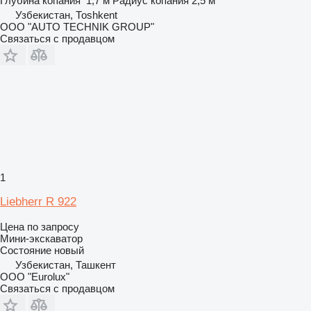
Глубина копания
1,7 м
Радиус копания
2,5 м
Узбекистан, Тоshkent
OOO "AUTO TECHNIK GROUP"
Связаться с продавцом
1
Liebherr R 922
Цена по запросу
Мини-экскаватор
Состояние
новый
Узбекистан, Ташкент
ООО "Eurolux"
Связаться с продавцом