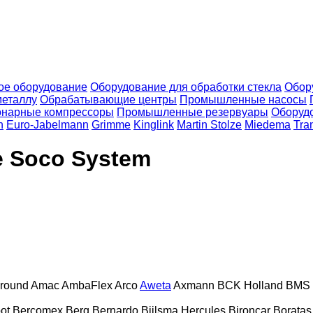
ое оборудование
Оборудование для обработки стекла
Обор
металлу
Обрабатывающие центры
Промышленные насосы
онарные компрессоры
Промышленные резервуары
Оборудо
n
Euro-Jabelmann
Grimme
Kinglink
Martin Stolze
Miedema
Tra
 Soco System
lround
Amac
AmbaFlex
Arco
Aweta
Axmann
BCK Holland
BMS
ot
Bercomex
Berg
Bernardo
Bijlsma Hercules
Bironcar
Boratas