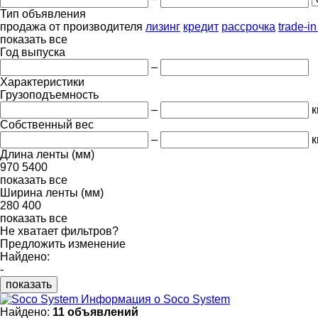
Тип объявления
продажа
от производителя
лизинг
кредит
рассрочка
trade-i
показать все
Год выпуска
–
Характеристики
Грузоподъемность
–
к
Собственный вес
–
к
Длина ленты (мм)
970
5400
показать все
Ширина ленты (мм)
280
400
показать все
Не хватает фильтров?
Предложить изменение
Найдено:
-
показать
Информация о Soco System
Найдено:
11 объявлений