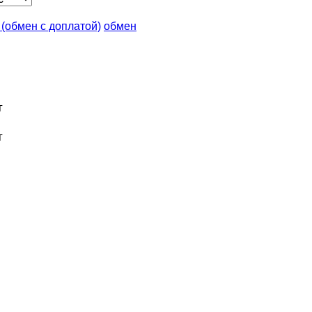
n (обмен с доплатой)
обмен
г
г