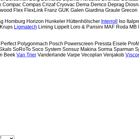
x
Compac
Compas
Crizaf
Cryovac
Dema
Demco
Deprag
Diosn
ewood
Flex
FlexLink
Franz
GUK
Galen
Giardina
Graule
Grecon
ag
Homburg
Horizon
Hunkeler
Hüttenhölscher
Interroll
Iso
Italp
Krups
Ligmatech
Liming
Lippelt
Loro & Parisini
MAF Roda
MB
Perfect
Polygonmach
Posch
Powerscreen
Pressta Eisele
Pro
Skals
SoRoTo
Soco System
Sonsuz Makina
Sorma
Sparman
S
n Beek
Van Trier
Vanderlande
Varpe
Vecoplan
Venjakob
Visco