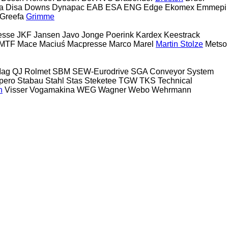
a
Disa
Downs
Dynapac
EAB
ESA ENG
Edge
Ekomex
Emmepi
Greefa
Grimme
resse
JKF
Jansen
Javo
Jonge Poerink
Kardex
Keestrack
MTF
Mace
Maciuś
Macpresse
Marco
Marel
Martin Stolze
Metso
Mag
QJ
Rolmet
SBM
SEW-Eurodrive
SGA Conveyor System
pero
Stabau
Stahl
Stas
Steketee
TGW
TKS
Technical
n
Visser
Vogamakina
WEG
Wagner
Webo
Wehrmann