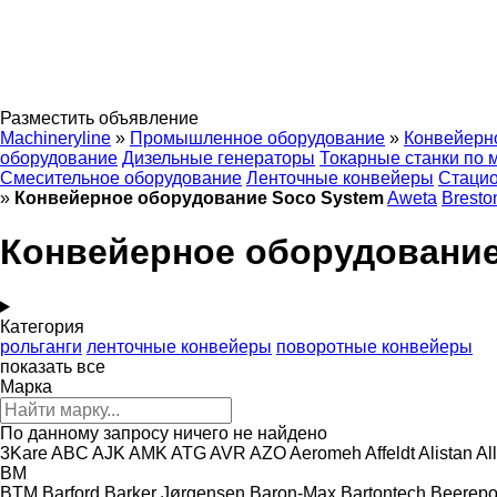
Разместить объявление
Machineryline
»
Промышленное оборудование
»
Конвейерн
оборудование
Дизельные генераторы
Токарные станки по 
Смесительное оборудование
Ленточные конвейеры
Стаци
»
Конвейерное оборудование Soco System
Aweta
Bresto
Конвейерное оборудование
Категория
рольганги
ленточные конвейеры
поворотные конвейеры
показать все
Марка
По данному запросу ничего не найдено
3Kare
ABC
AJK
AMK
ATG
AVR
AZO
Aeromeh
Affeldt
Alistan
Al
BM
BTM
Barford
Barker Jørgensen
Baron-Max
Bartontech
Beerepo