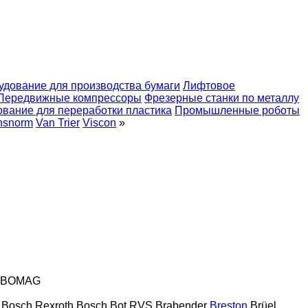
удование для производства бумаги
Лифтовое
Передвижные компрессоры
Фрезерные станки по металлу
вание для переработки пластика
Промышленные роботы
nsnorm
Van Trier
Viscon
»
BOMAG
Bosch Rexroth
Bosch
Bot RVS
Brabender
Breston
Brüel