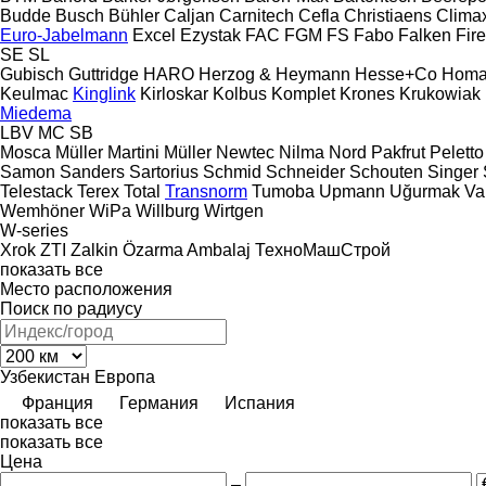
Budde
Busch
Bühler
Caljan
Carnitech
Cefla
Christiaens
Clima
Euro-Jabelmann
Excel
Ezystak
FAC
FGM
FS
Fabo
Falken
Fir
SE
SL
Gubisch
Guttridge
HARO
Herzog & Heymann
Hesse+Co
Hom
Keulmac
Kinglink
Kirloskar
Kolbus
Komplet
Krones
Krukowiak
Miedema
LBV
MC
SB
Mosca
Müller Martini
Müller
Newtec
Nilma
Nord
Pakfrut
Peletto
Samon
Sanders
Sartorius
Schmid
Schneider
Schouten
Singer
Telestack
Terex
Total
Transnorm
Tumoba
Upmann
Uğurmak
Va
Wemhöner
WiPa
Willburg
Wirtgen
W-series
Xrok
ZTI
Zalkin
Özarma Ambalaj
ТехноМашСтрой
показать все
Место расположения
Поиск по радиусу
Узбекистан
Европа
Франция
Германия
Испания
показать все
показать все
Цена
–