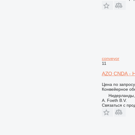
conveyor
11
AZO CNDA - Ho
Цена по запросу
Конвейерное об
Нидерланды,
A. Foeth B.V.
Связаться с пр