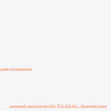
ьским соглашением
.
шнековый транспортер AZO TFS-315 A21 - Horizontal screw