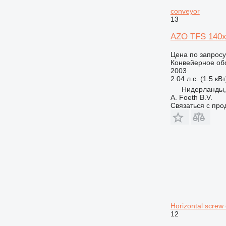
conveyor
13
AZO TFS 140x3
Цена по запросу
Конвейерное обо
2003
2.04 л.с. (1.5 кВт
Нидерланды,
A. Foeth B.V.
Связаться с пр
Horizontal screw
12