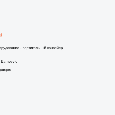
S
орудование - вертикальный конвейер
 Barneveld
одавцом