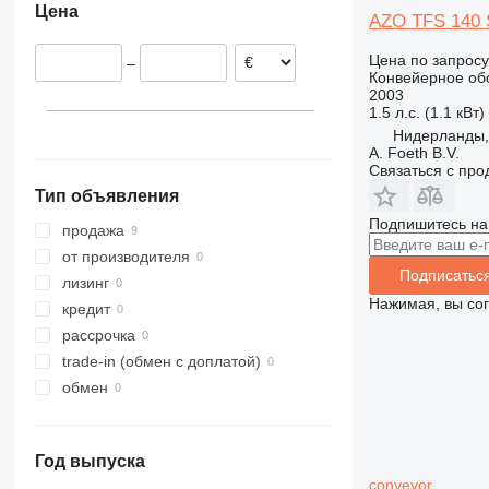
Цена
AZO TFS 140 
Цена по запросу
–
Конвейерное об
2003
1.5 л.с. (1.1 кВт)
Нидерланды,
A. Foeth B.V.
Связаться с пр
Тип объявления
Подпишитесь на
продажа
от производителя
Подписатьс
лизинг
Нажимая, вы со
кредит
рассрочка
trade-in (обмен с доплатой)
обмен
Год выпуска
conveyor