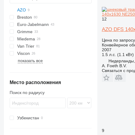
AZO
140x1630 NE250
Breston
BM
12
Euro-Jabelmann
AZO DFS 140
Grimme
Miedema
SE
Цена по запросу
Конвейерное об
Van Trier
SL
LBV
2007
Viscon
MC
1.5 л.с. (1.1 кВт)
показать все
SB
W-series
Нидерланды,
A. Foeth B.V.
Связаться с пр
Место расположения
Поиск по радиусу
Узбекистан
9