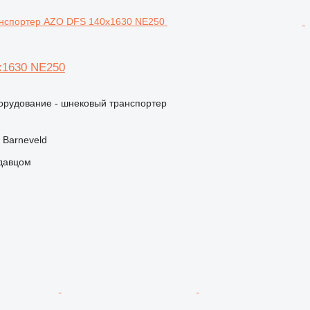
x1630 NE250
орудование - шнековый транспортер
 Barneveld
одавцом