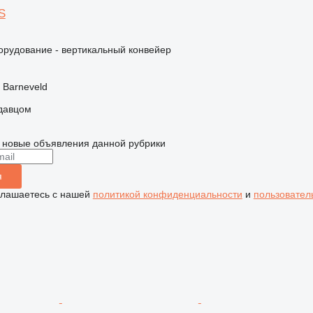
S
орудование - вертикальный конвейер
 Barneveld
одавцом
 новые объявления данной рубрики
я
глашаетесь с нашей
политикой конфиденциальности
и
пользовател