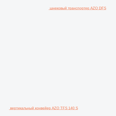
шнековый транспортер AZO DFS
вертикальный конвейер AZO TFS 140 S