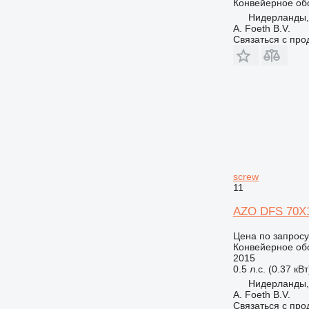
Конвейерное об
Нидерланды,
A. Foeth B.V.
Связаться с пр
screw
11
AZO DFS 70X1
Цена по запросу
Конвейерное об
2015
0.5 л.с. (0.37 кВт
Нидерланды,
A. Foeth B.V.
Связаться с пр