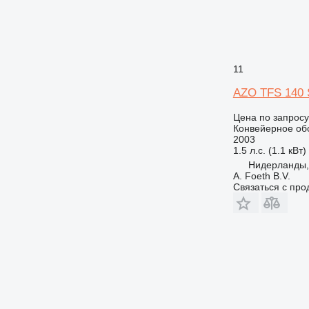
11
AZO TFS 140 
Цена по запросу
Конвейерное об
2003
1.5 л.с. (1.1 кВт)
Нидерланды,
A. Foeth B.V.
Связаться с пр