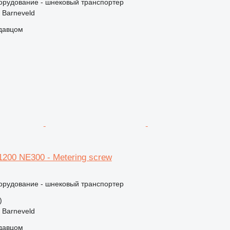
орудование - шнековый транспортер
 Barneveld
одавцом
200 NE300 - Metering screw
орудование - шнековый транспортер
)
 Barneveld
одавцом