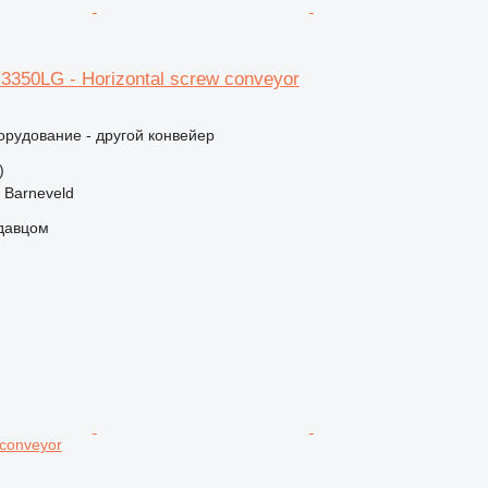
350LG - Horizontal screw conveyor
рудование - другой конвейер
)
 Barneveld
одавцом
 conveyor