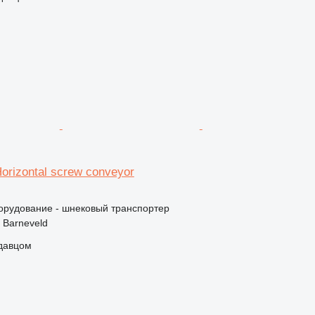
rizontal screw conveyor
орудование - шнековый транспортер
 Barneveld
одавцом