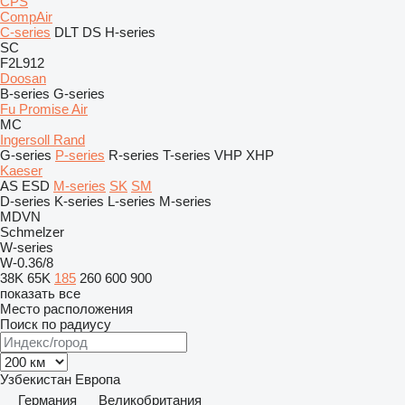
CPS
CompAir
C-series
DLT
DS
H-series
SC
F2L912
Doosan
B-series
G-series
Fu Promise Air
MC
Ingersoll Rand
G-series
P-series
R-series
T-series
VHP
XHP
Kaeser
AS
ESD
M-series
SK
SM
D-series
K-series
L-series
M-series
MDVN
Schmelzer
W-series
W-0.36/8
38K
65K
185
260
600
900
показать все
Место расположения
Поиск по радиусу
Узбекистан
Европа
Германия
Великобритания