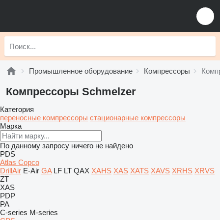
Промышленное оборудование
Компрессоры
Комп
Компрессоры Schmelzer
Категория
переносные компрессоры
стационарные компрессоры
Марка
По данному запросу ничего не найдено
PDS
Atlas Copco
DrillAir
E-Air
GA
LF
LT
QAX
XAHS
XAS
XATS
XAVS
XRHS
XRVS
ZT
XAS
PDP
PA
C-series
M-series