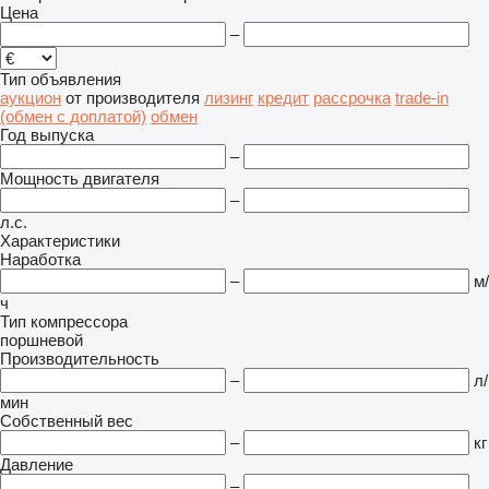
Цена
–
Тип объявления
аукцион
от производителя
лизинг
кредит
рассрочка
trade-in
(обмен с доплатой)
обмен
Год выпуска
–
Мощность двигателя
–
л.с.
Характеристики
Наработка
–
м/
ч
Тип компрессора
поршневой
Производительность
–
л/
мин
Собственный вес
–
кг
Давление
–