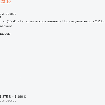
I20-10
омпрессор
й
л.с. (15 кВт)
Тип компрессора
винтовой
Производительность
2 200
Tashkent
одавцом
1 375 $
≈ 1 190 €
омпрессор