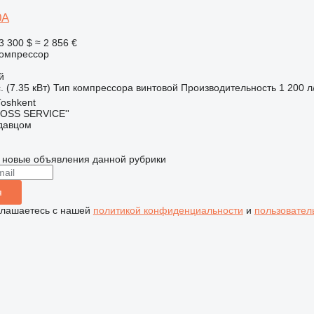
0A
3 300 $
≈ 2 856 €
омпрессор
й
. (7.35 кВт)
Тип компрессора
винтовой
Производительность
1 200 л
Тоshkent
POSS SERVICE''
одавцом
 новые объявления данной рубрики
я
глашаетесь с нашей
политикой конфиденциальности
и
пользовател