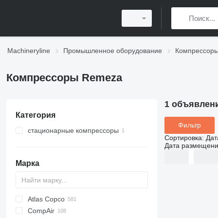
Machineryline
Промышленное оборудование
Компрессор
Компрессоры Remeza
1 объявлен
Категория
Фильтр
стационарные компрессоры
Сортировка
:
Дат
Дата размещен
Марка
Atlas Copco
PDS
CompAir
DrillAir
XAS
PDP
PA
C-series
CPS