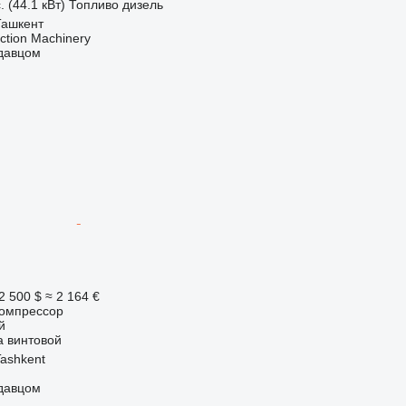
. (44.1 кВт)
Топливо
дизель
Ташкент
ction Machinery
одавцом
2 500 $
≈ 2 164 €
омпрессор
й
а
винтовой
Tashkent
одавцом