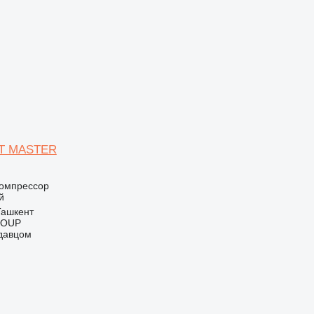
ET MASTER
омпрессор
й
Ташкент
ROUP
одавцом