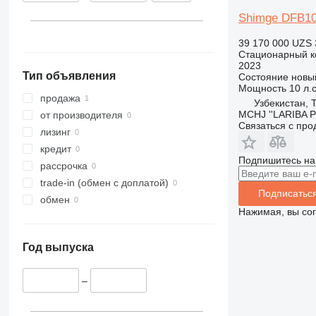
Shimge DFB1
39 170 000 UZS
Стационарный к
2023
Тип объявления
Состояние
новы
Мощность
10 л.с
продажа
Узбекистан, 
MCHJ ''LARIBA 
от производителя
Связаться с пр
лизинг
кредит
Подпишитесь на
рассрочка
trade-in (обмен с доплатой)
Подписатьс
обмен
Нажимая, вы со
Год выпуска
–