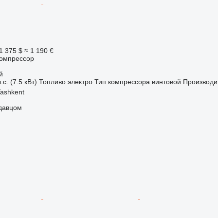
1 375 $
≈ 1 190 €
омпрессор
й
.с. (7.5 кВт)
Топливо
электро
Тип компрессора
винтовой
Производи
Tashkent
одавцом