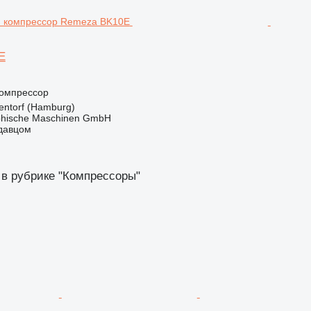
E
омпрессор
ntorf (Hamburg)
hische Maschinen GmbH
одавцом
 в рубрике "Компрессоры"