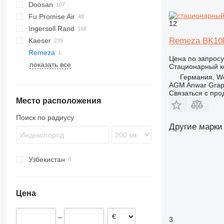
Doosan
E-Air
M-series
C-series
SC
F2L912
Fu Promise Air
GA
DLT
B-series
12
Ingersoll Rand
LF
DS
G-series
MC
Remeza BK10
Kaeser
LT
H-series
G-series
Remeza
QAX
P-series
AS
D-series
Цена по запросу
показать все
XAHS
R-series
ESD
K-series
MDVN
W-series
38K
Стационарный к
XAS
T-series
M-series
L-series
65K
Германия, We
AGM Anwar Grap
XATS
VHP
SK
M-series
185
Связаться с пр
Место расположения
XAVS
XHP
SM
260
XRHS
600
Поиск по радиусу
XRVS
900
Другие марки
ZT
Узбекистан
Цена
–
3