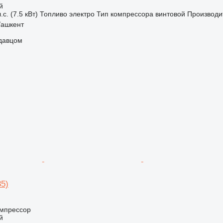
й
.с. (7.5 кВт)
Топливо
электро
Тип компрессора
винтовой
Производи
Ташкент
одавцом
85)
мпрессор
й