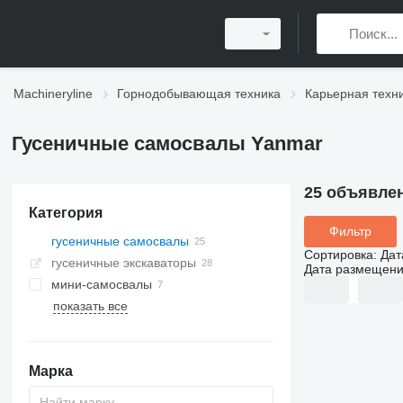
Machineryline
Горнодобывающая техника
Карьерная техн
Гусеничные самосвалы Yanmar
25 объявле
Категория
Фильтр
гусеничные самосвалы
Сортировка
:
Дат
гусеничные экскаваторы
Дата размещен
мини-самосвалы
показать все
Марка