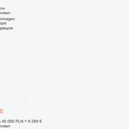
ион
освал
ormagen
mbH
одавцом
-B
S
40 000 PLN
≈ 9 289 €
освал