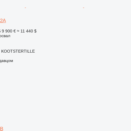
-2A
S
9 900 €
≈ 11 440 $
освал
, KOOTSTERTILLE
одавцом
-B