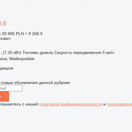
R-B
S
39 900 PLN
≈ 9 266 €
освал
. (7.35 кВт)
Топливо
дизель
Скорость передвижения
5 км/ч
zew, Wielkopolskie
одавцом
 новые объявления данной рубрики
я
глашаетесь с нашей
политикой конфиденциальности
и
пользовател