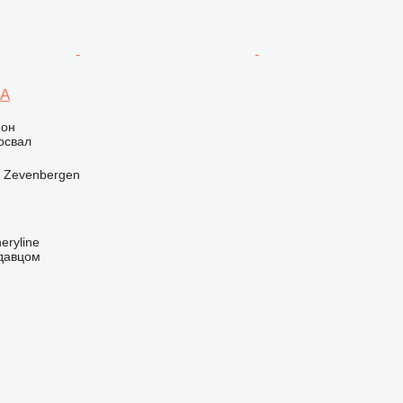
-A
ион
освал
 Zevenbergen
eryline
одавцом