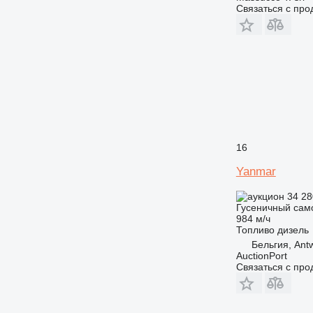
Связаться с пр
16
Yanmar
34 28
Гусеничный сам
984 м/ч
Топливо
дизель
Бельгия, Ant
AuctionPort
Связаться с пр