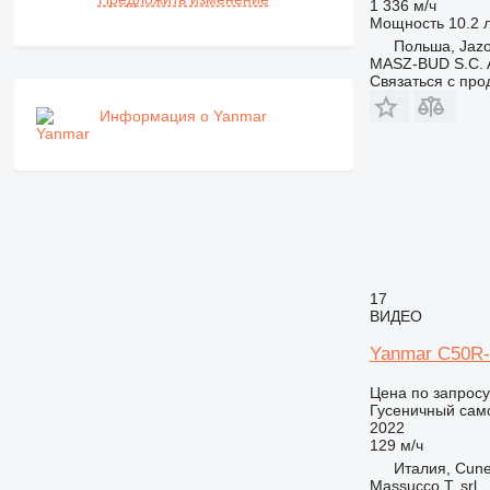
1 336 м/ч
Мощность
10.2 л
Польша, Jaz
MASZ-BUD S.C.
Связаться с пр
Информация о Yanmar
17
ВИДЕО
Yanmar C50R
Цена по запросу
Гусеничный сам
2022
129 м/ч
Италия, Cun
Massucco T. srl