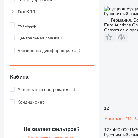
Аукц
Тип КПП
Гусеничный сам
Германия, D
Euro Auctions G
Ретардер
Связаться с пр
Центральная смазка
Блокировка дифференциала
Кабина
Автономный обогреватель
Кондиционер
12
Yanmar C12R
Не хватает фильтров?
127 400 000 UZ
Гусеничный сам
Предложить изменение