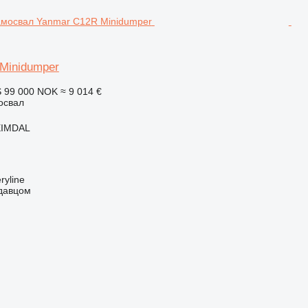
Minidumper
S
99 000 NOK
≈ 9 014 €
освал
EIMDAL
ryline
одавцом