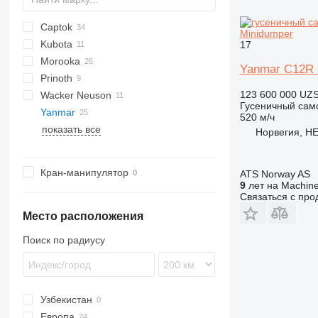
Captok
B
C-series
S160
Minidumper
Kubota
CK
D series
HS
EG
IC
HTD
CD
17
Morooka
KC-series
CH
Yanmar C12R 
Prinoth
TC
MST
123 600 000 UZ
Wacker Neuson
Panther
XN
SL
TCR 50
Гусеничный сам
Yanmar
T-series
DT
DT
520 м/ч
показать все
DW
B-series
Норвегия, H
C-series
C12
Кран-манипулятор
ATS Norway AS
C30
9
лет на Machine
Связаться с пр
C50
C60
Место расположения
C80
Поиск по радиусу
Узбекистан
Европа