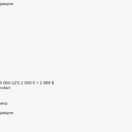
одавцом
0 000 UZS
2 500 €
≈ 2 889 $
освал
werp
одавцом