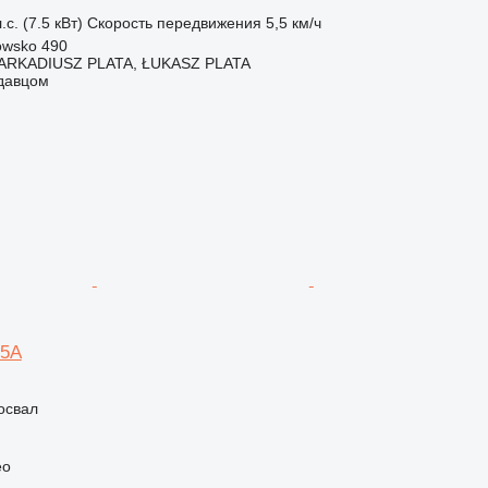
.с. (7.5 кВт)
Скорость передвижения
5,5 км/ч
owsko 490
 ARKADIUSZ PLATA, ŁUKASZ PLATA
одавцом
-5A
освал
eo