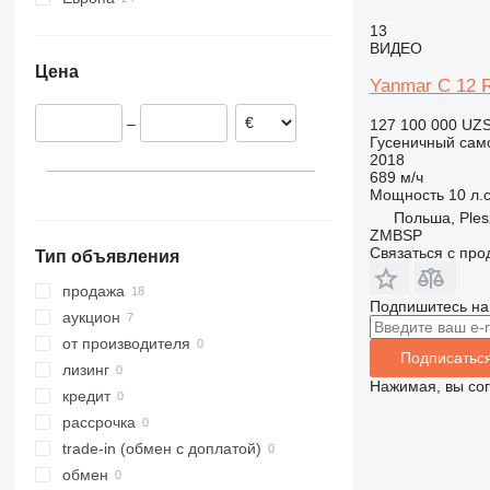
Нидерланды
13
ВИДЕО
Германия
Цена
Польша
Yanmar C 12 
Италия
–
127 100 000 UZ
Бельгия
Гусеничный сам
Норвегия
2018
689 м/ч
Мощность
10 л.с
Польша, Ples
ZMBSP
Связаться с пр
Тип объявления
продажа
Подпишитесь на
аукцион
от производителя
Подписатьс
лизинг
Нажимая, вы со
кредит
рассрочка
trade-in (обмен с доплатой)
обмен