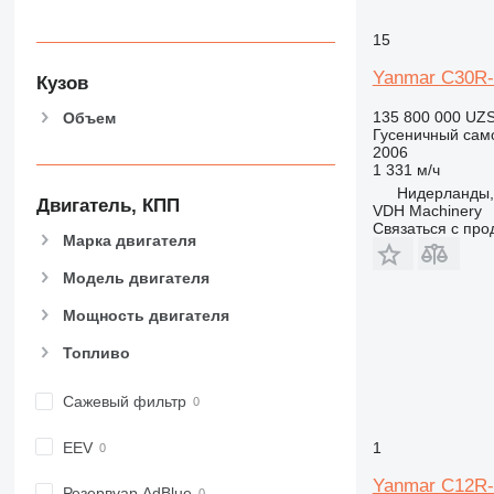
15
Yanmar C30R
Кузов
135 800 000 UZ
Объем
Гусеничный сам
2006
1 331 м/ч
Нидерланды
Двигатель, КПП
VDH Machinery
Связаться с пр
Марка двигателя
Модель двигателя
Мощность двигателя
Топливо
Сажевый фильтр
EEV
1
Yanmar C12R
Резервуар AdBlue