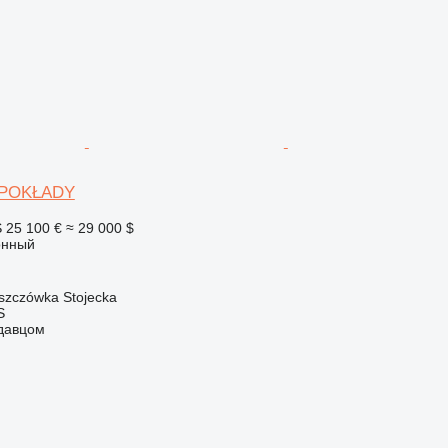
- POKŁADY
S
25 100 €
≈ 29 000 $
онный
zczówka Stojecka
S
одавцом