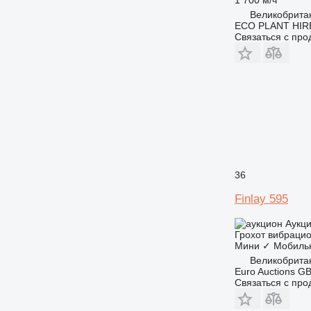
Великобритан
ECO PLANT HIRE
Связаться с пр
36
Finlay 595
Аукц
Грохот вибраци
Мини
✓
Мобиль
Великобрита
Euro Auctions G
Связаться с пр