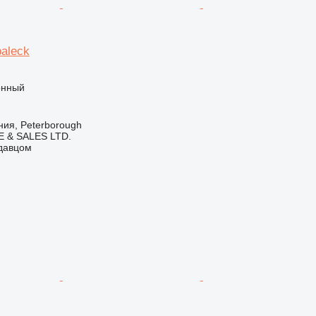
paleck
онный
ия, Peterborough
 & SALES LTD.
одавцом