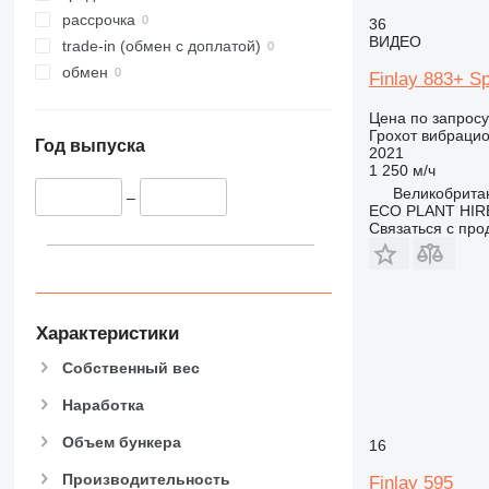
рассрочка
36
ВИДЕО
trade-in (обмен с доплатой)
обмен
Finlay 883+ S
Цена по запросу
Грохот вибраци
Год выпуска
2021
1 250 м/ч
Великобритан
–
ECO PLANT HIRE
Связаться с пр
Характеристики
Собственный вес
Наработка
Объем бункера
16
Производительность
Finlay 595