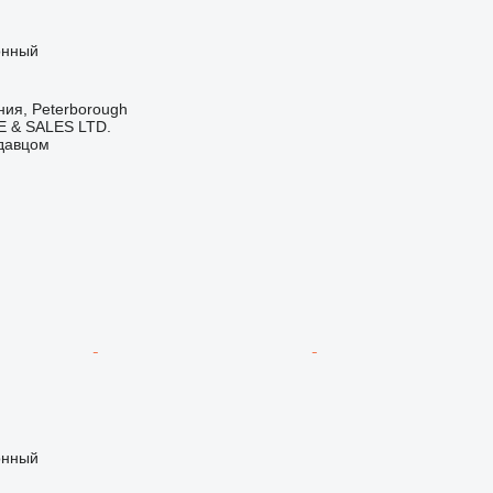
онный
ия, Peterborough
 & SALES LTD.
одавцом
онный