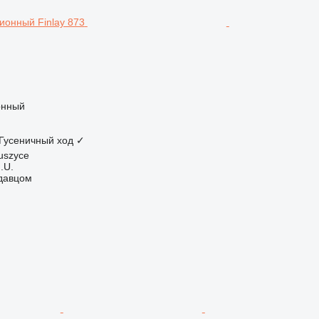
онный
Гусеничный ход
✓
uszyce
.U.
одавцом