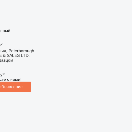
онный
✓
ия, Peterborough
 & SALES LTD.
одавцом
ку?
сте с нами!
 объявление