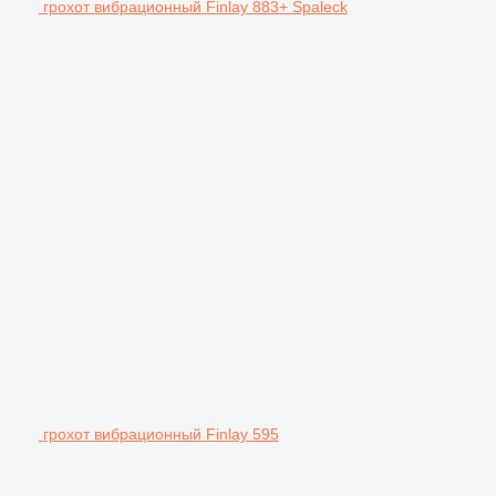
грохот вибрационный Finlay 883+ Spaleck
грохот вибрационный Finlay 595