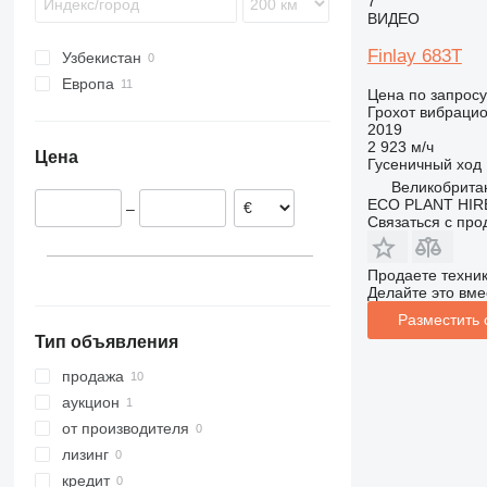
7
ВИДЕО
Finlay 683T
Узбекистан
Европа
Цена по запросу
Великобритания
Грохот вибраци
2019
Польша
2 923 м/ч
Цена
Норвегия
Гусеничный ход
Великобритан
Австрия
ECO PLANT HIRE
–
Связаться с пр
Продаете техни
Делайте это вме
Разместить
Тип объявления
продажа
аукцион
от производителя
лизинг
кредит