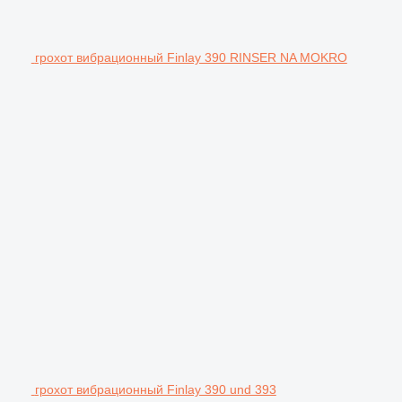
грохот вибрационный Finlay 390 RINSER NA MOKRO
грохот вибрационный Finlay 390 und 393