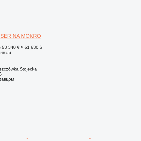
RINSER NA MOKRO
S
53 340 €
≈ 61 630 $
онный
zczówka Stojecka
S
одавцом