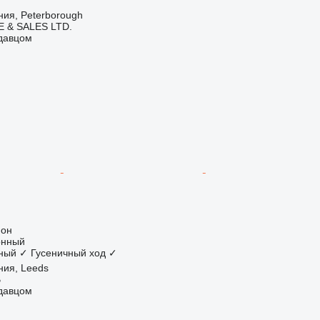
ия, Peterborough
 & SALES LTD.
одавцом
ион
онный
ный
✓
Гусеничный ход
✓
ния, Leeds
B
одавцом