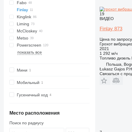
Fabo
DF
60
SM
E-series
Finlay
S-series
FTB
19
Kinglink
FTI
542
PC
Combo
ВИДЕО
Liming
FTS
640
Explorer
2LSX
Mobiscreen
Finlay 873
McCloskey
Fullstar
Frontier
KL
516
Metso
MCK
Novum
ZSW
R-series
Цена по запросу
Грохот вибраци
Powerscreen
ME
S-series
Lokotrack
2021
показать все
PRO
V-series
Nordberg
Chieftain
MPB
CS
Remax
QA
820
683
T5
1412
Orbital 3000
1 292 м/ч
Топливо
дизель
Commander
RM
QE
883+
694
TS
Польша, Bog
Warrior
TSV
873
Łukasz Gajos P.H
Мини
883
Связаться с пр
Мобильный
Гусеничный ход
Место расположения
Поиск по радиусу