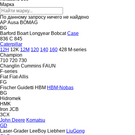
Марка
По данному запросу ничего не найдено
AP
Ausa
BOMAG
BG
Barford
Boart Longyear
Bobcat
Case
836 C
845
Caterpillar
12H
12K
12M
120
140
160
428
M-series
Champion
710
720
730
Changlin
Cummins
FAUN
F-series
Fiat
Fiat-Allis
FG
Fischer
Guidetti
HBM
HBM-Nobas
BG
Hidromek
HMK
Iron
JCB
3CX
John Deere
Komatsu
GD
Laser-Grader
LeeBoy
Liebherr
LiuGong