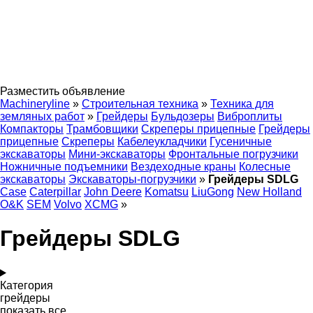
Разместить объявление
Machineryline
»
Строительная техника
»
Техника для
земляных работ
»
Грейдеры
Бульдозеры
Виброплиты
Компакторы
Трамбовщики
Скреперы прицепные
Грейдеры
прицепные
Скреперы
Кабелеукладчики
Гусеничные
экскаваторы
Мини-экскаваторы
Фронтальные погрузчики
Ножничные подъемники
Вездеходные краны
Колесные
экскаваторы
Экскаваторы-погрузчики
»
Грейдеры SDLG
Case
Caterpillar
John Deere
Komatsu
LiuGong
New Holland
O&K
SEM
Volvo
XCMG
»
Грейдеры SDLG
Категория
грейдеры
показать все