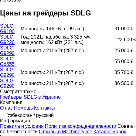
Цены на грейдеры SDLG
SDLG
Мощность: 146 кВт (199 л.с.)
31 000 €
G9190
SDLG
Год: 2021, наработка: 3 325 м/ч,
123 600 €
G9220
мощность: 162 кВт (221 л.с.)
SDLG
Мощность: 211 кВт (287 л.с.)
25 000 €
G9290
SDLG
55 000 €
Gd555
SDLG
Мощность: 211 кВт (287 л.с.)
35 700 €
G9290
SDLG
Мощность: 211 кВт (287 л.с.)
36 500 €
G9290
Смотрите также
Грейдеры SDLG в Украине
Компания
О нас
Помощь
Контакты
Узбекистан / русский
Информация
Правила и условия
Политика конфиденциальности
Советы
по безопасности
Отзывы о Machineryline
Каталог марок