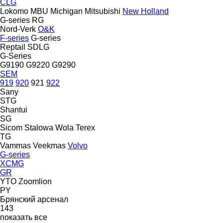
CLG
Lokomo
MBU
Michigan
Mitsubishi
New Holland
G-series
RG
Nord-Verk
O&K
F-series
G-series
Reptail
SDLG
G-Series
G9190
G9220
G9290
SEM
919
920
921
922
Sany
STG
Shantui
SG
Sicom
Stalowa Wola
Terex
TG
Vammas
Veekmas
Volvo
G-series
XCMG
GR
YTO
Zoomlion
PY
Брянский арсенал
143
показать все