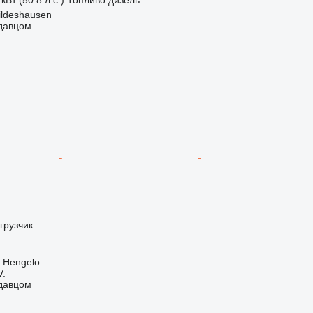
ildeshausen
одавцом
грузчик
 Hengelo
V.
одавцом