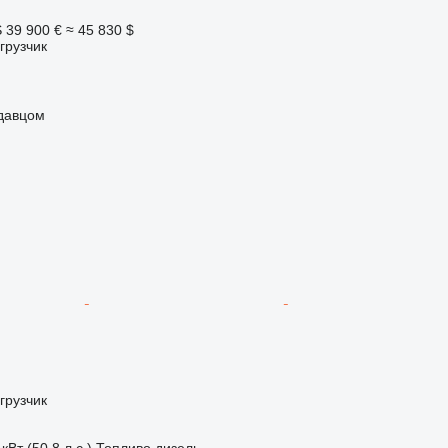
S
39 900 €
≈ 45 830 $
грузчик
одавцом
грузчик
кВт (50.8 л.с.)
Топливо
дизель