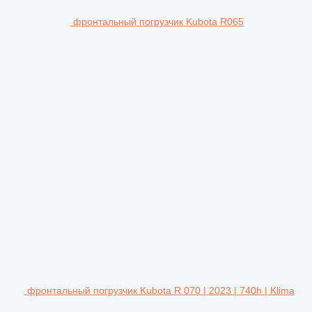
фронтальный погрузчик Kubota R065
фронтальный погрузчик Kubota R 070 | 2023 | 740h | Klima