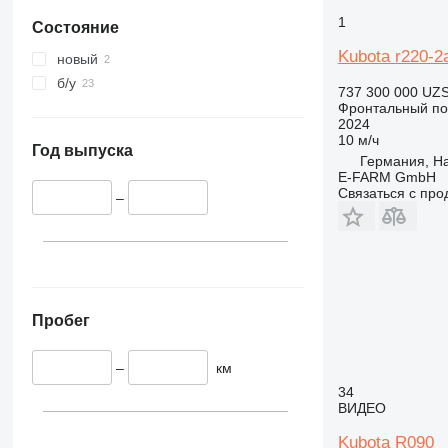
1
Состояние
Kubota r220-2
новый
б/у
737 300 000 UZ
Фронтальный по
2024
10 м/ч
Год выпуска
Германия, H
E-FARM GmbH
Связаться с пр
–
Пробег
–
км
34
ВИДЕО
Kubota R090