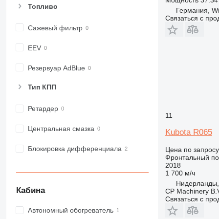
Топливо
Германия, W
Связаться с пр
Сажевый фильтр
EEV
Резервуар AdBlue
Тип КПП
Ретардер
11
Центральная смазка
Kubota R065
Блокировка дифференциала
Цена по запросу
Фронтальный по
2018
1 700 м/ч
Нидерланды,
Кабина
CP Machinery B.
Связаться с пр
Автономный обогреватель