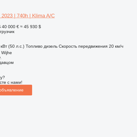
 2023 | 740h | Klima A/C
S
40 000 €
≈ 45 930 $
грузчик
кВт (50 л.с.)
Топливо
дизель
Скорость передвижения
20 км/ч
 Wijhe
.
одавцом
ку?
сте с нами!
 объявление