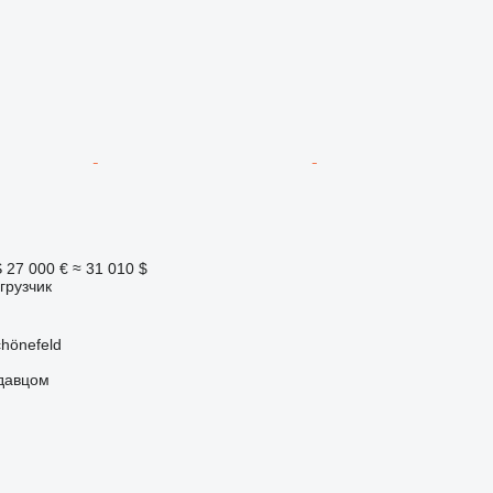
S
27 000 €
≈ 31 010 $
грузчик
hönefeld
одавцом