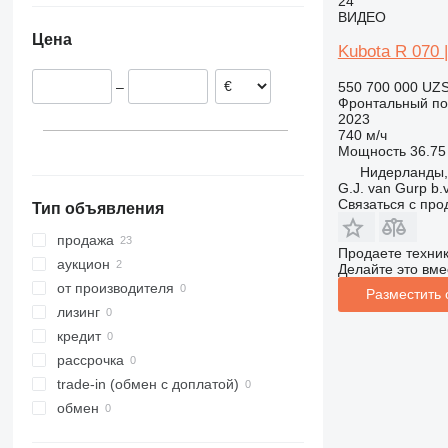
24
ВИДЕО
Нидерланды
955
Цена
Бельгия
956
Kubota R 070 |
Чехия
962
550 700 000 UZ
–
Португалия
966
Фронтальный по
Польша
972
2023
740 м/ч
Норвегия
980
Мощность
36.75 
Дания
982
Нидерланды,
G.J. van Gurp b.v
986
Связаться с пр
Тип объявления
988
990
продажа
Продаете техни
992
аукцион
Делайте это вме
F-series
от производителя
Разместить
G-series
лизинг
GC
кредит
IT
рассрочка
NR
trade-in (обмен с доплатой)
обмен