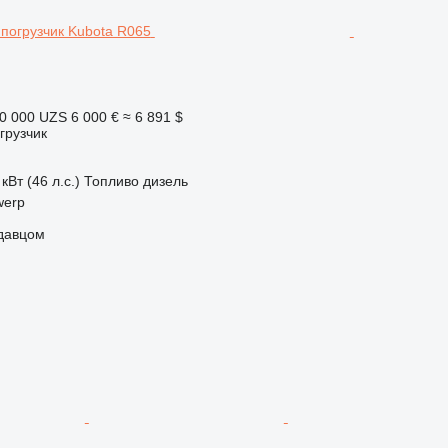
0 000 UZS
6 000 €
≈ 6 891 $
грузчик
кВт (46 л.с.)
Топливо
дизель
werp
одавцом