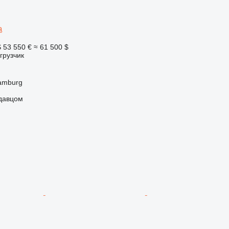
a
S
53 550 €
≈ 61 500 $
грузчик
amburg
одавцом