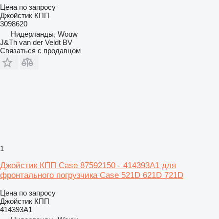
Цена по запросу
Джойстик КПП
3098620
Нидерланды, Wouw
J&Th van der Veldt BV
Связаться с продавцом
1
Джойстик КПП Case 87592150 - 414393A1 для
фронтального погрузчика Case 521D 621D 721D
Цена по запросу
Джойстик КПП
414393A1