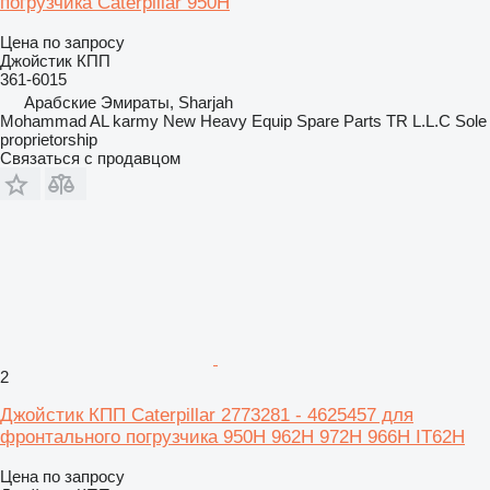
погрузчика Caterpillar 950H
Цена по запросу
Джойстик КПП
361-6015
Арабские Эмираты, Sharjah
Mohammad AL karmy New Heavy Equip Spare Parts TR L.L.C Sole
proprietorship
Связаться с продавцом
2
Джойстик КПП Caterpillar 2773281 - 4625457 для
фронтального погрузчика 950H 962H 972H 966H IT62H
Цена по запросу