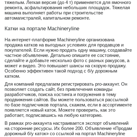
тяжелым. Легкая версия (до 4 т) применяется для ямочного
ремонта, асфальтирования небольших площадок. Тяжелая
машина выполняет работы при строительстве
автомагистралей, капитальном ремонте.
Катки на портале Machineryline
На интернет-платформе Machineryline организована
продажа катков на выгодных условиях для продавцов и
покупателей. Если нужно продать одну машину, создавайте
частное объявление. Детально опишите ее состояние,
сделайте и добавьте несколько фото с разных ракурсов, а
может и видео. Это повышает шансы на скорую продажу.
Особенно эффективен такой подход с б/у дорожным
катком.
Для компаний предлагаем регистрировать pro-аккаунт. Он
позволяет создать сайт, без привлечения команды
разработчиков, поиска хостинга и погружения в тему
продвижения сайтов. Вы можете пользоваться рассылкой
по базе подписчиков портала, скажем, если в ассортименте
появляется новый каток. Можете проверить, как это
работает, подписавшись на любую категорию.
В рамках pro-аккаунта настраивается экспорт объявлений
на сторонние ресурсы. Их более 200. Объявление «Продам
дорожный б/у каток» со ссылкой на портал Machineryline