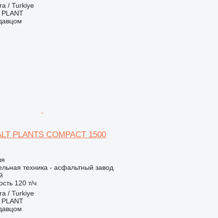
a / Turkiye
 PLANT
одавцом
LT PLANTS COMPACT 1500
ля
льная техника - асфальтный завод
й
ость
120 т/ч
a / Turkiye
 PLANT
одавцом