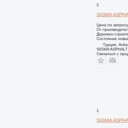
2
SIGMA ASPHA
Цена по запросу
От производите
Дорожно-строите
Состояние
новы
Турция, Ankar
SIGMA ASPHALT
Связаться с пр
1
SIGMA ASPHA