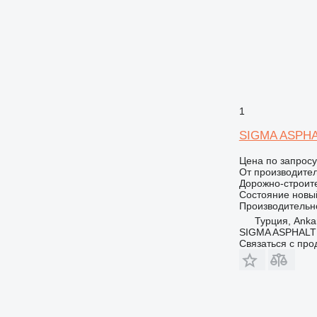
1
SIGMA ASPHA
Цена по запросу
От производите
Дорожно-строите
Состояние
новы
Производительн
Турция, Ankar
SIGMA ASPHALT
Связаться с пр