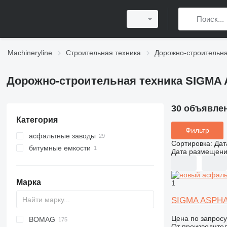
Machineryline
Строительная техника
Дорожно-строительна
Дорожно-строительная техника SIGMA
30 объявле
Категория
Фильтр
асфальтные заводы
Сортировка
:
Дат
битумные емкости
Дата размещен
Марка
1
SIGMA ASPHA
Цена по запросу
BOMAG
Titan
AFT
VFA
CS
От производите