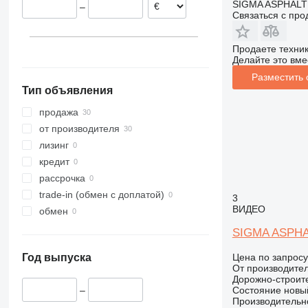
SIGMA ASPHALT
–
Связаться с пр
Продаете техни
Делайте это вме
Разместить
Тип объявления
продажа
от производителя
лизинг
кредит
рассрочка
trade-in (обмен с доплатой)
3
ВИДЕО
обмен
SIGMA ASPHA
Цена по запросу
Год выпуска
От производите
Дорожно-строите
Состояние
новы
–
Производительн