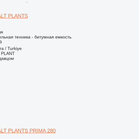
LT PLANTS
ля
льная техника - битумная емкость
й
a / Turkiye
 PLANT
одавцом
LT PLANTS PRIMA 280