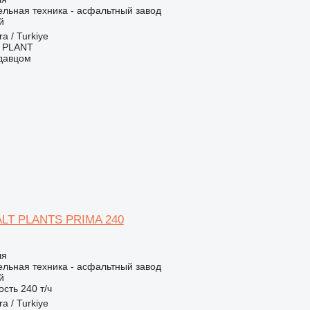
льная техника - асфальтный завод
й
a / Turkiye
 PLANT
одавцом
LT PLANTS PRIMA 240
ля
льная техника - асфальтный завод
й
ость
240 т/ч
a / Turkiye