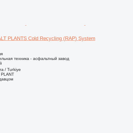
T PLANTS Cold Recycling (RAP) System
ля
льная техника - асфальтный завод
й
a / Turkiye
 PLANT
одавцом