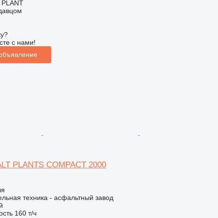
 PLANT
одавцом
ку?
сте с нами!
 объявление
LT PLANTS COMPACT 2000
ля
льная техника - асфальтный завод
й
ость
160 т/ч