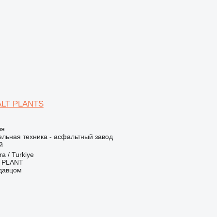
LT PLANTS
ля
льная техника - асфальтный завод
й
a / Turkiye
 PLANT
одавцом