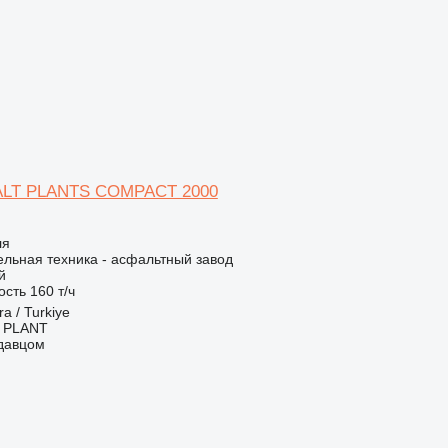
LT PLANTS COMPACT 2000
ля
льная техника - асфальтный завод
й
ость
160 т/ч
a / Turkiye
 PLANT
одавцом