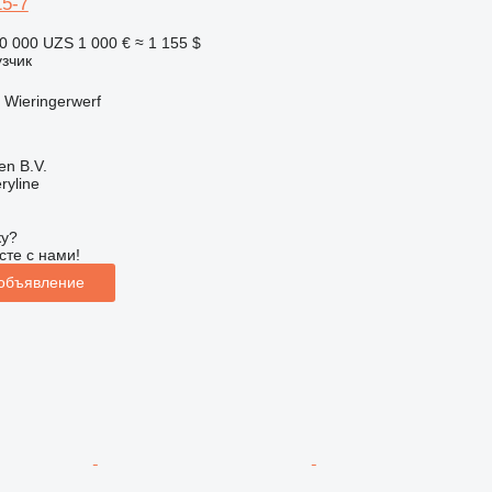
5-7
0 000 UZS
1 000 €
≈ 1 155 $
зчик
Wieringerwerf
en B.V.
ryline
ку?
сте с нами!
 объявление