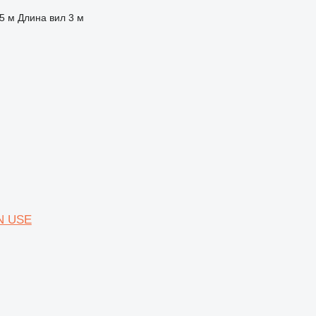
5 м
Длина вил
3 м
ON USE