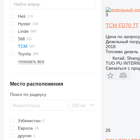
3
Heli
C-series
C-series
CD
D series
CK
R-series
120
B-series
C-series
C-Series
SC
B-series
3508
DV
B-series
CPCD
SF
FD
H-series
500
AC
HDF
A-series
4460
Hyster
S series
Z-series
140
DRAGO
DCY
D-series
8440
D-series
CPD
CPCD
7440
CPCD
TCM FD70 7T
Linde
C-series
M-series
DPL
G-series
9660
G-series
EFL
CPD
CPD
A-series
HD-series
TLT
MC
DFG
DB
FB
SMV
Цена по запросу
Still
DP
DPM
S-series
CPQD
FD
E-series
EFG
DCD
FD
D-series
CLG
LG
405
MC
FB
M4
FDR-series
FD
DI
Ergos
VTDD
SL
DFG
Дизельный погру
TCM
E-series
GPM
XF
K-series
H-series
TFG
DCE
FG
E-series
CPCD
ME
FD
FJ
XD
RH
R-series
1060
2018
Топливо
дизель
Toyota
EP
GTS
J-series
DCF
H-series
MI
FG
RC
1260
FA
FD
Китай, Shang
показать все
GP
H-series
R-series
DCG
HT
ML
NT
RX
1460
FB
2FD
DX
120
FD
ERC
F-series
FA25
TUO PU INTERN
Связаться с пр
V-series
S-series
LMV
S-series
MSI
1875
FD
4FD
FD
ERP
FB30
T-series
M series
12120
FG
5FD
GDP
FD25
Место расположения
13660
FHD
6FD
FD30
FG15
15120
7FB
FD35
FG30
FHD15
Поиск по радиусу
52120
7FD
FD40
FHD25
8FB
FD50
8FD
FD60
Узбекистан
8FG
FD70
Европа
FD80
25
другие
Бельгия
FD100