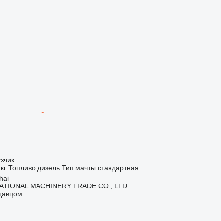
зчик
 кг
Топливо
дизель
Тип мачты
стандартная
hai
ATIONAL MACHINERY TRADE CO., LTD
одавцом