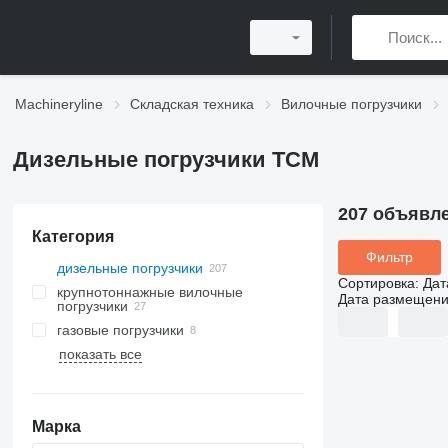
Machineryline
Складская техника
Вилочные погрузчики
Дизельные погрузчики TCM
207 объявл
Категория
Фильтр
дизельные погрузчики
Сортировка
:
Дат
крупнотоннажные вилочные
Дата размещен
погрузчики
газовые погрузчики
показать все
Марка