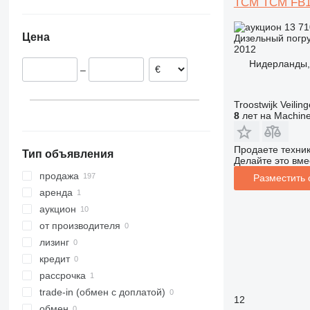
TCM TCM FB1
Нидерланды
Украина
FD160
Италия
FD200
13 71
Цена
Дизельный погру
Великобритания
2012
Польша
Нидерланды, 
–
Германия
Австрия
Troostwijk Veiling
Эстония
8
лет на Machine
показать все
Продаете техни
Тип объявления
Делайте это вме
продажа
Разместить
аренда
аукцион
от производителя
лизинг
кредит
рассрочка
trade-in (обмен с доплатой)
12
обмен