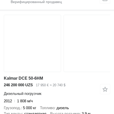
Kalmar DCE 50-6HM
246 200 000 UZS
17 950 €
≈ 20 740 $
Дизельный погрузчик
2012
1 808 м/ч
Грузопод.
5 000 кг
Топливо
дизель
Тип мачты
стандартная
Высота подъема
3,9 м