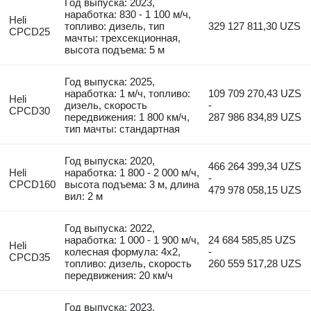
Год выпуска: 2023,
наработка: 830 - 1 100 м/ч,
Heli
топливо: дизель, тип
329 127 811,30 UZS
CPCD25
мачты: трехсекционная,
высота подъема: 5 м
Год выпуска: 2025,
наработка: 1 м/ч, топливо:
109 709 270,43 UZS
Heli
дизель, скорость
-
CPCD30
передвижения: 1 800 км/ч,
287 986 834,89 UZS
тип мачты: стандартная
Год выпуска: 2020,
466 264 399,34 UZS
Heli
наработка: 1 800 - 2 000 м/ч,
-
CPCD160
высота подъема: 3 м, длина
479 978 058,15 UZS
вил: 2 м
Год выпуска: 2022,
наработка: 1 000 - 1 900 м/ч,
24 684 585,85 UZS
Heli
колесная формула: 4x2,
-
CPCD35
топливо: дизель, скорость
260 559 517,28 UZS
передвижения: 20 км/ч
Год выпуска: 2023,