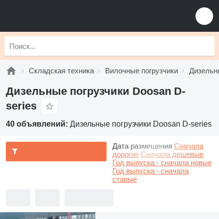
Складская техника
Вилочные погрузчики
Дизельн
Дизельные погрузчики Doosan D-
series
40 объявлений:
Дизельные погрузчики Doosan D-series
Дата размещения
Сначала
дорогие
Сначала дешевые
Год выпуска - сначала новые
Год выпуска - сначала
старые