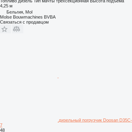
Топливо
дизель
Тип мачты
трехсекционная
Высота подъема
4,25 м
Бельгия, Mol
Molse Bouwmachines BVBA
Связаться с продавцом
дизельный погрузчик Doosan D35C-
7
48