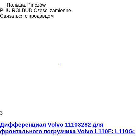
Польша, Pińczów
PHU ROLBUD Części zamienne
Связаться с продавцом
3
Дифференциал Volvo 11103282 для
фронтального погрузчика Volvo L110F: L110G: