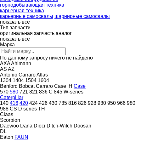
горнодобывающая техника
карьерная техника
карьерные самосвалы
шарнирные самосвалы
показать все
Тип запчасти
оригинальная запчасть
аналог
показать все
Марка
По данному запросу ничего не найдено
AXA
Ahlmann
AS
AZ
Antonio Carraro
Atlas
1304
1404
1504
1604
Benford
Bobcat
Carraro
Case IH
Case
570
580
721
821
836 C
845
W-series
Caterpillar
140
416
420
424
426
430
735
816
826
928
930
950
966
980
988
CS
D series
TH
Claas
Scorpion
Daewoo
Dana
Dieci
Ditch-Witch
Doosan
DL
Eaton
FAUN