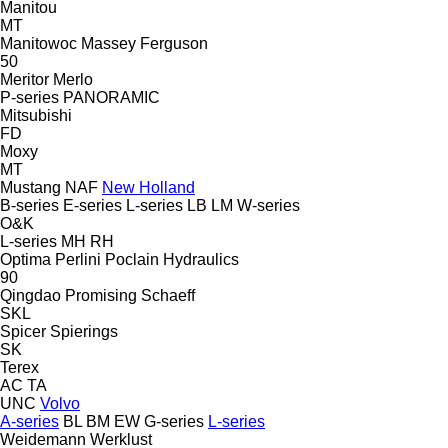
Manitou
MT
Manitowoc
Massey Ferguson
50
Meritor
Merlo
P-series
PANORAMIC
Mitsubishi
FD
Moxy
MT
Mustang
NAF
New Holland
B-series
E-series
L-series
LB
LM
W-series
O&K
L-series
MH
RH
Optima
Perlini
Poclain Hydraulics
90
Qingdao Promising
Schaeff
SKL
Spicer
Spierings
SK
Terex
AC
TA
UNC
Volvo
A-series
BL
BM
EW
G-series
L-series
Weidemann
Werklust