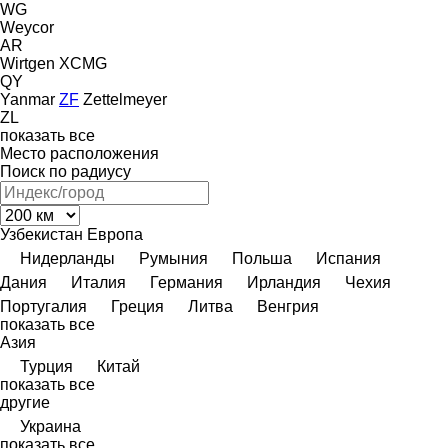
WG
Weycor
AR
Wirtgen
XCMG
QY
Yanmar
ZF
Zettelmeyer
ZL
показать все
Место расположения
Поиск по радиусу
Узбекистан
Европа
Нидерланды
Румыния
Польша
Испания
Дания
Италия
Германия
Ирландия
Чехия
Португалия
Греция
Литва
Венгрия
показать все
Азия
Турция
Китай
показать все
другие
Украина
показать все