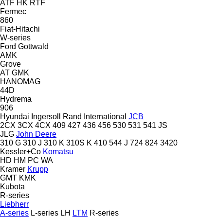
ATF
HK
RTF
Fermec
860
Fiat-Hitachi
W-series
Ford
Gottwald
AMK
Grove
AT
GMK
HANOMAG
44D
Hydrema
906
Hyundai
Ingersoll Rand
International
JCB
2CX
3CX
4CX
409
427
436
456
530
531
541
JS
JLG
John Deere
310 G
310 J
310 K
310S K
410
544 J
724
824
3420
Kessler+Co
Komatsu
HD
HM
PC
WA
Kramer
Krupp
GMT
KMK
Kubota
R-series
Liebherr
A-series
L-series
LH
LTM
R-series