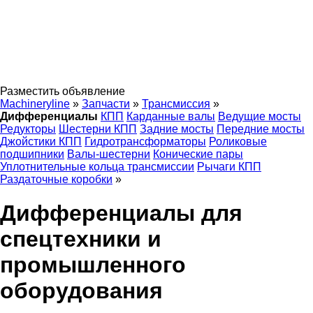
Разместить объявление
Machineryline
»
Запчасти
»
Трансмиссия
»
Дифференциалы
КПП
Карданные валы
Ведущие мосты
Редукторы
Шестерни КПП
Задние мосты
Передние мосты
Джойстики КПП
Гидротрансформаторы
Роликовые
подшипники
Валы-шестерни
Конические пары
Уплотнительные кольца трансмиссии
Рычаги КПП
Раздаточные коробки
»
Дифференциалы для
спецтехники и
промышленного
оборудования