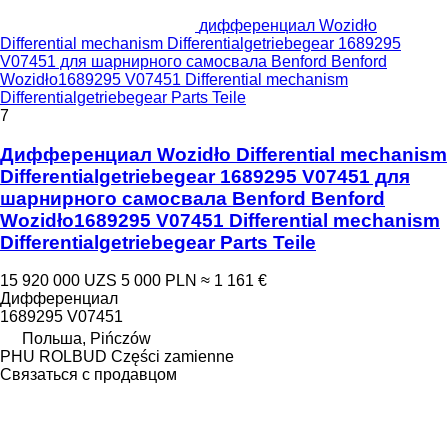
дифференциал Wozidło
Differential mechanism Differentialgetriebegear 1689295
V07451 для шарнирного самосвала Benford Benford
Wozidło1689295 V07451 Differential mechanism
Differentialgetriebegear Parts Teile
7
Дифференциал Wozidło Differential mechanism
Differentialgetriebegear 1689295 V07451 для
шарнирного самосвала Benford Benford
Wozidło1689295 V07451 Differential mechanism
Differentialgetriebegear Parts Teile
15 920 000 UZS
5 000 PLN
≈ 1 161 €
Дифференциал
1689295 V07451
Польша, Pińczów
PHU ROLBUD Części zamienne
Связаться с продавцом