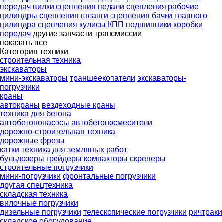
передач
вилки сцепления
педали сцепления
рабочие
цилиндры сцепления
шланги сцепления
бачки главного
цилиндра сцепления
кулисы КПП
подшипники коробки
передач
другие запчасти трансмиссии
показать все
Категория техники
строительная техника
экскаваторы
мини-экскаваторы
траншеекопатели
экскаваторы-
погрузчики
краны
автокраны
вездеходные краны
техника для бетона
автобетононасосы
автобетоносмесители
дорожно-строительная техника
дорожные фрезы
катки
техника для земляных работ
бульдозеры
грейдеры
компакторы
скреперы
строительные погрузчики
мини-погрузчики
фронтальные погрузчики
другая спецтехника
складская техника
вилочные погрузчики
дизельные погрузчики
телескопические погрузчики
ричтраки
складское оборудование