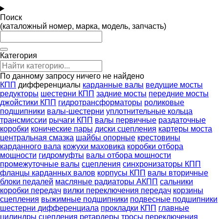
Поиск
(каталожный номер, марка, модель, запчасть)
Категория
По данному запросу ничего не найдено
КПП
дифференциалы
карданные валы
ведущие мосты
редукторы
шестерни КПП
задние мосты
передние мосты
джойстики КПП
гидротрансформаторы
роликовые
подшипники
валы-шестерни
уплотнительные кольца
трансмиссии
рычаги КПП
валы первичные
раздаточные
коробки
конические пары
диски сцепления
картеры моста
центральная смазка
шайбы опорные
крестовины
карданного вала
кожухи маховика
коробки отбора
мощности
гидромуфты
валы отбора мощности
промежуточные валы
сцепления
синхронизаторы КПП
фланцы карданных валов
корпусы КПП
валы вторичные
блоки педалей
масляные радиаторы АКПП
сальники
коробки передач
вилки переключения передач
корзины
сцепления
выжимные подшипники
подвесные подшипники
шестерни дифференциала
прокладки КПП
главные
цилиндры сцепления
ретардеры
тросы переключения