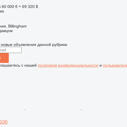
S
60 000 €
≈ 69 320 $
ка
ия, Billingham
одавцом
 новые объявления данной рубрики
я
глашаетесь с нашей
политикой конфиденциальности
и
пользовател
100