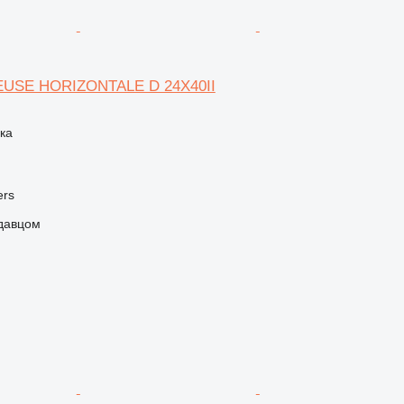
EUSE HORIZONTALE D 24X40II
ка
ers
одавцом