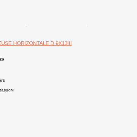
EUSE HORIZONTALE D 9X13III
ка
ers
одавцом