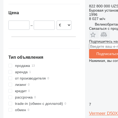
Франция
Украина
822 800 000 UZ
Литва
Буровая установ
Цена
Чехия
1996
8 027 м/ч
Польша
Великобритан
–
Германия
Связаться с пр
Подпишитесь на
Подписатьс
Тип объявления
Нажимая, вы со
продажа
аренда
от производителя
лизинг
кредит
рассрочка
trade-in (обмен с доплатой)
7
обмен
Vermeer D50X