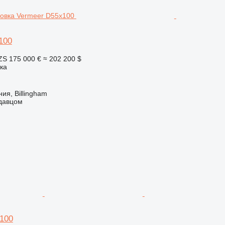
100
ZS
175 000 €
≈ 202 200 $
ка
ия, Billingham
одавцом
100