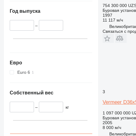
754 300 000 UZ
Буровая установ
Год выпуска
1997
11 117 м/ч
–
Великобритан
Связаться с пр
Евро
Euro 6
3
Собственный вес
Vermeer D36x
–
кг
1 097 000 000 U
Буровая установ
2005
8 000 м/ч
Великобритан