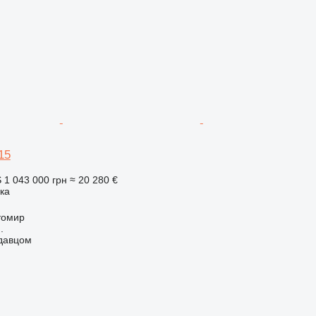
15
S
1 043 000 грн
≈ 20 280 €
ка
томир
.
одавцом