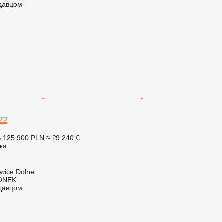
одавцом
22
S
125 900 PLN
≈ 29 240 €
ка
wice Dolne
ONEK
одавцом